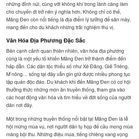
những đỉnh núi, cùng với không khí trong lành càng làm
cho chuyến đi trở nên ý nghĩa hơn. Không chỉ có thế,
Măng Đen còn nổi tiếng là địa điểm lý tưởng để săn mây,
mang đến cho du khách những trải nghiệm thú vị.
Văn Hóa Địa Phương Đặc Sắc
Bên cạnh cảnh quan thiên nhiên, văn hóa địa phương
cũng là một yếu tố khiến Măng Đen trở thành điểm đến
hấp dẫn. Các dân tộc thiểu số như Xê Đăng, Giẻ Triêng,
M’nông… sống tại đây vẫn gìn giữ được nhiều phong tục
tập quán độc đáo. Du khách khi đến Măng Đen có cơ hội
thưởng thức những món ăn truyền thống, tham gia vào
các hoạt động văn hóa và tìm hiểu về đời sống của người
dân nơi đây.
Một trong những truyền thống nổi bật tại Măng Đen là lễ
hội mừng mùa vụ, nơi người dân tụ họp để cầu mong mùa
màng bội thu. Những điệu múa, tiếng chiêng vang vọng