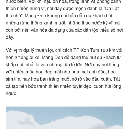
nước biển. Với khí hậu ôn hòa, trong lành và phong cảnh
thiên nhiên hùng vĩ, nơi đây được mệnh danh là “Đà Lạt
thu nhỏ”. Măng Đen không chỉ hấp dẫn du khách bởi
những rừng thông xanh mướt, những thác nước kỳ vĩ mà
còn bởi nền văn hóa đa dạng của các dân tộc thiểu số nơi
đây.
Với vị trí địa lý thuận lợi, chỉ cách TP Kon Tum 100 km với
hơn 2 tiếng đi xe, Măng Đen dễ dàng thu hút du khách từ
khắp nơi, nhất là vào những dịp lễ lớn. Nơi đây nổi tiếng
với nhiều mùa hoa đẹp mắt như hoa mai anh đào, hoa
sim tím, hay hoa ban trắng muốt nở rộ vào đầu xuân. Tất
cả tạo nên bức tranh thiên nhiên tuyệt đẹp, cuốn hút lòng
người.