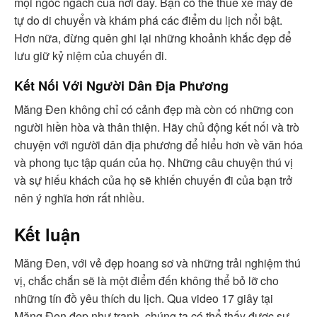
mọi ngóc ngách của nơi đây. Bạn có thể thuê xe máy để
tự do di chuyển và khám phá các điểm du lịch nổi bật.
Hơn nữa, đừng quên ghi lại những khoảnh khắc đẹp để
lưu giữ kỷ niệm của chuyến đi.
Kết Nối Với Người Dân Địa Phương
Măng Đen không chỉ có cảnh đẹp mà còn có những con
người hiền hòa và thân thiện. Hãy chủ động kết nối và trò
chuyện với người dân địa phương để hiểu hơn về văn hóa
và phong tục tập quán của họ. Những câu chuyện thú vị
và sự hiếu khách của họ sẽ khiến chuyến đi của bạn trở
nên ý nghĩa hơn rất nhiều.
Kết luận
Măng Đen, với vẻ đẹp hoang sơ và những trải nghiệm thú
vị, chắc chắn sẽ là một điểm đến không thể bỏ lỡ cho
những tín đồ yêu thích du lịch. Qua video 17 giây tại
Măng Đen đẹp như tranh, chúng ta có thể thấy được sự