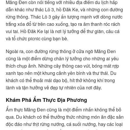
Măng Đen còn nổi tiếng với nhiều địa điểm du lịch hấp
dẫn khác như thác Lô 3, hồ Đăk Ke, và những con đường
rừng thông. Thác Lô 3 gây ấn tượng mạnh với dòng nước
trắng xóa đổ từ trên cao xuống, tạo ra âm thanh róc rách
vui tai. Hồ Đăk Ke lại là nơi lý tưởng để thư giãn, câu cá
và tổ chức picnic cùng bạn bè.
Ngoài ra, con đường rừng thông ở cửa ngõ Măng Đen
cũng là một điểm dừng chân lý tưởng cho những ai yêu
thích chụp ảnh. Những cây thông cao vút, bóng mát rợp
xanh tạo nên một khung cảnh yên bình và thư thái. Du
khách có thể thoải mái dạo bộ, hít thở không khí trong
lành và tận hưởng vẻ đẹp tự nhiên của nơi đây.
Khám Phá Ẩm Thực Địa Phương
Ẩm thực Măng Đen cũng là một điểm nhấn không thể bỏ
qua. Du khách có thể thưởng thức những món ăn đặc sản
độc đáo như thịt rừng nướng, cá suối nướng, hay các loại