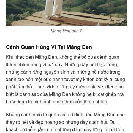
Mang Den anh 2
Cảnh Quan Hùng Vĩ Tại Măng Đen
Khi nhắc đến Măng Đen, không thể bỏ qua cảnh quan
thiên nhiên hùng vĩ nơi đây. Những dãy núi trập trùng,
những cánh rừng nguyên sinh và những hồ nước trong
xanh tạo nên một bức tranh tuyệt mỹ khiến bất kỳ ai cũng
phải trầm trồ. Theo video 17 giây được chia sẻ, điều đặc
biệt là cảnh sắc của Măng Đen không hề bị cắt ghép mà
hoàn toàn là hình ảnh chân thực của thiên nhiên.
Khung cảnh nhìn từ quán cafe ở đỉnh đèo Măng Đen cho
thấy rõ nét vẻ đẹp hoang sơ nhưng đầy cuốn hút. Du
khách có thể ngắm nhìn những đám mây lững lờ trôi trên