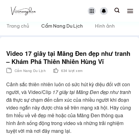
Bỏ
qua
nội
dung
Trang chủ
Cẩm Nang Du Lịch
Hình ảnh
Video 17 giây tại Măng Đen đẹp như tranh
– Khám Phá Thiên Nhiên Hùng Vĩ
Cẩm Nang Du Lịch
634 lượt xem
Cảnh sắc thiên nhiên luôn có sức hút kỳ diệu đối với con
người, và Video/Clip
17 giây tại Măng Đen đẹp như tranh
đã thực sự chạm đến cảm xúc của nhiều người khi đoạn
video ngắn này được chia sẻ trên mạng xã hội. Hãy cùng
tìm hiểu về vẻ đẹp mê hoặc của Măng Đen thông qua
hình ảnh sống động trong video và những trải nghiệm
tuyệt vời mà nơi đây mang lại.