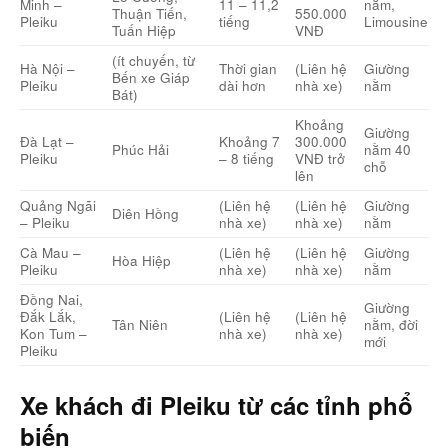
Minh –
11 – 11,2
nằm,
Thuận Tiến,
550.000
Pleiku
tiếng
Limousine
Tuấn Hiệp
VNĐ
(ít chuyến, từ
Hà Nội –
Thời gian
(Liên hệ
Giường
Bến xe Giáp
Pleiku
dài hơn
nhà xe)
nằm
Bát)
Khoảng
Giường
Đà Lạt –
Khoảng 7
300.000
Phúc Hải
nằm 40
Pleiku
– 8 tiếng
VNĐ trở
chỗ
lên
Quảng Ngãi
(Liên hệ
(Liên hệ
Giường
Diên Hồng
– Pleiku
nhà xe)
nhà xe)
nằm
Cà Mau –
(Liên hệ
(Liên hệ
Giường
Hòa Hiệp
Pleiku
nhà xe)
nhà xe)
nằm
Đồng Nai,
Giường
Đắk Lắk,
(Liên hệ
(Liên hệ
Tân Niên
nằm, đời
Kon Tum –
nhà xe)
nhà xe)
mới
Pleiku
Xe khách đi Pleiku từ các tỉnh phổ
biến