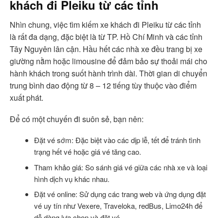
khách đi Pleiku từ các tỉnh
Nhìn chung, việc tìm kiếm xe khách đi Pleiku từ các tỉnh
là rất đa dạng, đặc biệt là từ TP. Hồ Chí Minh và các tỉnh
Tây Nguyên lân cận. Hầu hết các nhà xe đều trang bị xe
giường nằm hoặc limousine để đảm bảo sự thoải mái cho
hành khách trong suốt hành trình dài. Thời gian di chuyển
trung bình dao động từ 8 – 12 tiếng tùy thuộc vào điểm
xuất phát.
Để có một chuyến đi suôn sẻ, bạn nên:
Đặt vé sớm: Đặc biệt vào các dịp lễ, tết để tránh tình
trạng hết vé hoặc giá vé tăng cao.
Tham khảo giá: So sánh giá vé giữa các nhà xe và loại
hình dịch vụ khác nhau.
Đặt vé online: Sử dụng các trang web và ứng dụng đặt
vé uy tín như Vexere, Traveloka, redBus, Limo24h để
dễ dàng lựa chọn và đặt vé.