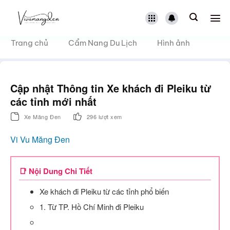
Bỏ
qua
nội
dung
Trang chủ
Cẩm Nang Du Lịch
Hình ảnh
Cập nhật Thông tin Xe khách đi Pleiku từ
các tỉnh mới nhất
Xe Măng Đen
296 lượt xem
Vi Vu Măng Đen
📑 Nội Dung Chi Tiết
Xe khách đi Pleiku từ các tỉnh phổ biến
1. Từ TP. Hồ Chí Minh đi Pleiku