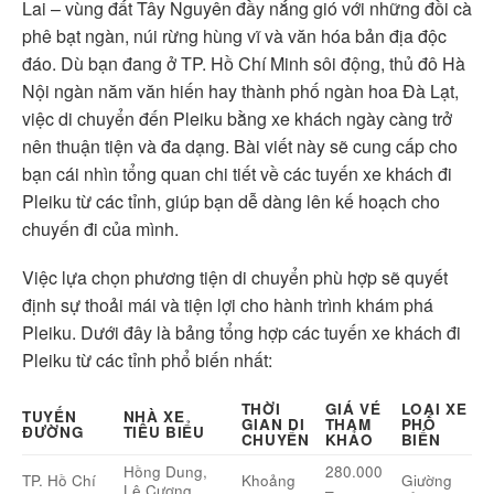
Lai – vùng đất Tây Nguyên đầy nắng gió với những đồi cà
phê bạt ngàn, núi rừng hùng vĩ và văn hóa bản địa độc
đáo. Dù bạn đang ở TP. Hồ Chí Minh sôi động, thủ đô Hà
Nội ngàn năm văn hiến hay thành phố ngàn hoa Đà Lạt,
việc di chuyển đến Pleiku bằng xe khách ngày càng trở
nên thuận tiện và đa dạng. Bài viết này sẽ cung cấp cho
bạn cái nhìn tổng quan chi tiết về các tuyến xe khách đi
Pleiku từ các tỉnh, giúp bạn dễ dàng lên kế hoạch cho
chuyến đi của mình.
Việc lựa chọn phương tiện di chuyển phù hợp sẽ quyết
định sự thoải mái và tiện lợi cho hành trình khám phá
Pleiku. Dưới đây là bảng tổng hợp các tuyến xe khách đi
Pleiku từ các tỉnh phổ biến nhất:
THỜI
GIÁ VÉ
LOẠI XE
TUYẾN
NHÀ XE
GIAN DI
THAM
PHỔ
ĐƯỜNG
TIÊU BIỂU
CHUYỂN
KHẢO
BIẾN
Hồng Dung,
280.000
TP. Hồ Chí
Khoảng
Giường
Lê Cương,
–