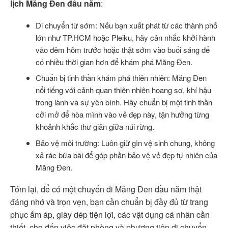
lịch Măng Đen đầu năm
:
Di chuyển từ sớm: Nếu bạn xuất phát từ các thành phố
lớn như TP.HCM hoặc Pleiku, hãy cân nhắc khởi hành
vào đêm hôm trước hoặc thật sớm vào buổi sáng để
có nhiều thời gian hơn để khám phá Măng Đen.
Chuẩn bị tinh thần khám phá thiên nhiên: Măng Đen
nổi tiếng với cảnh quan thiên nhiên hoang sơ, khí hậu
trong lành và sự yên bình. Hãy chuẩn bị một tinh thần
cởi mở để hòa mình vào vẻ đẹp này, tận hưởng từng
khoảnh khắc thư giãn giữa núi rừng.
Bảo vệ môi trường: Luôn giữ gìn vệ sinh chung, không
xả rác bừa bãi để góp phần bảo vệ vẻ đẹp tự nhiên của
Măng Đen.
Tóm lại, để có một chuyến đi Măng Đen đầu năm thật
đáng nhớ và trọn vẹn, bạn cần chuẩn bị đầy đủ từ trang
phục ấm áp, giày dép tiện lợi, các vật dụng cá nhân cần
thiết, cho đến việc đặt phòng và phương tiện di chuyển