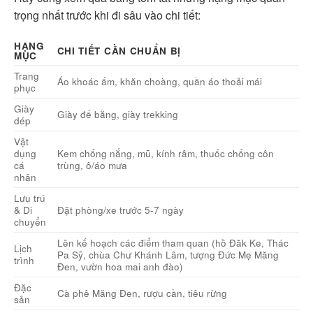
trọng nhất trước khi đi sâu vào chi tiết:
HẠNG
CHI TIẾT CẦN CHUẨN BỊ
MỤC
Trang
Áo khoác ấm, khăn choàng, quần áo thoải mái
phục
Giày
Giày đế bằng, giày trekking
dép
Vật
dụng
Kem chống nắng, mũ, kính râm, thuốc chống côn
cá
trùng, ô/áo mưa
nhân
Lưu trú
& Di
Đặt phòng/xe trước 5-7 ngày
chuyển
Lên kế hoạch các điểm tham quan (hồ Đăk Ke, Thác
Lịch
Pa Sỹ, chùa Chư Khánh Lâm, tượng Đức Mẹ Măng
trình
Đen, vườn hoa mai anh đào)
Đặc
Cà phê Măng Đen, rượu cần, tiêu rừng
sản