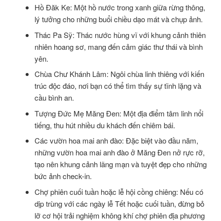
Hồ Đăk Ke: Một hồ nước trong xanh giữa rừng thông,
lý tưởng cho những buổi chiều dạo mát và chụp ảnh.
Thác Pa Sỹ: Thác nước hùng vĩ với khung cảnh thiên
nhiên hoang sơ, mang đến cảm giác thư thái và bình
yên.
Chùa Chư Khánh Lâm: Ngôi chùa linh thiêng với kiến
trúc độc đáo, nơi bạn có thể tìm thấy sự tĩnh lặng và
cầu bình an.
Tượng Đức Mẹ Măng Đen: Một địa điểm tâm linh nổi
tiếng, thu hút nhiều du khách đến chiêm bái.
Các vườn hoa mai anh đào: Đặc biệt vào đầu năm,
những vườn hoa mai anh đào ở Măng Đen nở rực rỡ,
tạo nên khung cảnh lãng mạn và tuyệt đẹp cho những
bức ảnh check-in.
Chợ phiên cuối tuần hoặc lễ hội cồng chiêng: Nếu có
dịp trùng với các ngày lễ Tết hoặc cuối tuần, đừng bỏ
lỡ cơ hội trải nghiệm không khí chợ phiên địa phương