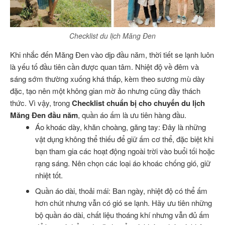
Checklist du lịch Măng Đen
Khi nhắc đến Măng Đen vào dịp đầu năm, thời tiết se lạnh luôn
là yếu tố đầu tiên cần được quan tâm. Nhiệt độ về đêm và
sáng sớm thường xuống khá thấp, kèm theo sương mù dày
đặc, tạo nên một không gian mờ ảo nhưng cũng đầy thách
thức. Vì vậy, trong
Checklist chuẩn bị cho chuyến du lịch
Măng Đen đầu năm
, quần áo ấm là ưu tiên hàng đầu.
Áo khoác dày, khăn choàng, găng tay: Đây là những
vật dụng không thể thiếu để giữ ấm cơ thể, đặc biệt khi
bạn tham gia các hoạt động ngoài trời vào buổi tối hoặc
rạng sáng. Nên chọn các loại áo khoác chống gió, giữ
nhiệt tốt.
Quần áo dài, thoải mái: Ban ngày, nhiệt độ có thể ấm
hơn chút nhưng vẫn có gió se lạnh. Hãy ưu tiên những
bộ quần áo dài, chất liệu thoáng khí nhưng vẫn đủ ấm