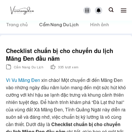
Bỏ
qua
nội
dung
Trang chủ
Cẩm Nang Du Lịch
Hình ảnh
Checklist chuẩn bị cho chuyến du lịch
Măng Đen đầu năm
Cẩm Nang Du Lịch
335 lượt xem
Vi Vu Măng Đen
xin chào! Một chuyến đi đến Măng Đen
vào những ngày đầu năm luôn mang đến một sức hút khó
cưỡng với khí hậu se lạnh đặc trưng và khung cảnh thiên
nhiên tuyệt đẹp. Để hành trình khám phá “Đà Lạt thứ hai”
của vùng đất Xã Măng Đen, Tỉnh Quảng Ngãi này diễn ra
suôn sẻ và đáng nhớ, việc chuẩn bị kỹ lưỡng là vô cùng
cần thiết. Dưới đây là
Checklist chuẩn bị cho chuyến
du lịch Măng Đen đầu năm
chi tiết, giúp bạn có một trải