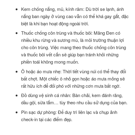
Kem chống nắng, mũ, kính râm: Dù trời se lạnh, ánh
nắng ban ngày ở vùng cao vẫn có thể khá gay gắt, đặc
biệt là khi bạn hoạt động ngoài trời.
Thuốc chống côn trùng và thuốc bôi: Măng Đen có
nhiều khu rừng và sương mù, là môi trường thuận lợi
cho côn trùng. Việc mang theo thuốc chống côn trùng
và thuốc bôi vết cắn sẽ giúp bạn tránh khỏi những
phiền toái không mong muốn.
Ô hoặc áo mưa nhẹ: Thời tiết vùng núi có thể thay đổi
bất chợt. Một chiếc ô nhỏ gọn hoặc áo mưa mỏng sẽ
rất hữu ích để đối phó với những cơn mưa bất ngờ.
Đồ dùng vệ sinh cá nhân: Bàn chải, kem đánh răng,
dầu gội, sữa tắm… tùy theo nhu cầu sử dụng của bạn.
Pin sạc dự phòng: Để duy trì liên lạc và chụp ảnh
check-in tại các điểm đẹp.