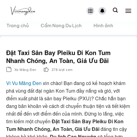
Bỏ
qua
nội
dung
Trang chủ
Cẩm Nang Du Lịch
Hình ảnh
Đặt Taxi Sân Bay Pleiku Đi Kon Tum
Nhanh Chóng, An Toàn, Giá Ưu Đãi
Xe Măng Đen
278 lượt xem
Vi Vu Măng Đen
xin chào! Bạn đang có kế hoạch khám
phá vùng đất đại ngàn Kon Tum đầy nắng và gió, với
điểm xuất phát là sân bay Pleiku (PXU)? Chắc hẳn bạn
đang băn khoăn về cách di chuyển thuận tiện và tiết kiệm
nhất để đến với điểm đến của mình. Đừng lo lắng, việc
tìm kiếm một chuyến
Đặt Taxi Sân Bay Pleiku Đi Kon
Tum Nhanh Chóng, An Toàn, Giá Ưu Đãi
đáng tin cậy
không hề khó khăn.
Du lịch Cao Nguyên
sẽ tổng hợp