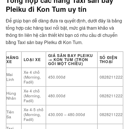
Pleiku đi Kon Tum uy tín
Để giúp bạn dễ dàng đưa ra quyết định, dưới đây là bảng
tổng hợp các hãng taxi nổi bật, mức giá tham khảo và
thông tin liên hệ cần thiết khi bạn có nhu cầu di chuyển
bằng Taxi sân bay Pleiku đi Kon Tum.
GIÁ SÂN BAY PLEIKU
HÃNG
SỐ ĐIỆN
LOẠI XE
→ KON TUM (TRỌN
XE
THOẠI
GÓI MỘT CHIỀU)
Xe 4 chỗ
Mai
(Morning,
450.000đ
0828211222
Linh
Fadil)
Xe 4 chỗ
Hùng
(Morning,
480.000đ
0828211222
Nhân
Fadil)
Xe 4-5 chỗ
Tiên
(Morning,
430.000 – 480.000đ
0828211222
Sa
Fadil)
Taxi