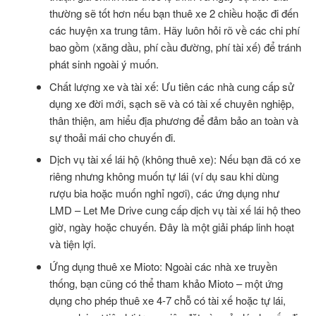
thường sẽ tốt hơn nếu bạn thuê xe 2 chiều hoặc đi đến
các huyện xa trung tâm. Hãy luôn hỏi rõ về các chi phí
bao gồm (xăng dầu, phí cầu đường, phí tài xế) để tránh
phát sinh ngoài ý muốn.
Chất lượng xe và tài xế: Ưu tiên các nhà cung cấp sử
dụng xe đời mới, sạch sẽ và có tài xế chuyên nghiệp,
thân thiện, am hiểu địa phương để đảm bảo an toàn và
sự thoải mái cho chuyến đi.
Dịch vụ tài xế lái hộ (không thuê xe): Nếu bạn đã có xe
riêng nhưng không muốn tự lái (ví dụ sau khi dùng
rượu bia hoặc muốn nghỉ ngơi), các ứng dụng như
LMD – Let Me Drive cung cấp dịch vụ tài xế lái hộ theo
giờ, ngày hoặc chuyến. Đây là một giải pháp linh hoạt
và tiện lợi.
Ứng dụng thuê xe Mioto: Ngoài các nhà xe truyền
thống, bạn cũng có thể tham khảo Mioto – một ứng
dụng cho phép thuê xe 4-7 chỗ có tài xế hoặc tự lái,