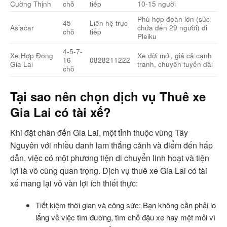
Cường Thịnh
chỗ
tiếp
10-15 người
Phù hợp đoàn lớn (sức
45
Liên hệ trực
Asiacar
chứa đến 29 người) đi
chỗ
tiếp
Pleiku
4-5-7-
Xe Hợp Đồng
Xe đời mới, giá cả cạnh
16
0828211222
Gia Lai
tranh, chuyên tuyến dài
chỗ
Tại sao nên chọn dịch vụ Thuê xe
Gia Lai có tài xế?
Khi đặt chân đến Gia Lai, một tỉnh thuộc vùng Tây
Nguyên với nhiều danh lam thắng cảnh và điểm đến hấp
dẫn, việc có một phương tiện di chuyển linh hoạt và tiện
lợi là vô cùng quan trọng. Dịch vụ thuê xe Gia Lai có tài
xế mang lại vô vàn lợi ích thiết thực:
Tiết kiệm thời gian và công sức: Bạn không cần phải lo
lắng về việc tìm đường, tìm chỗ đậu xe hay mệt mỏi vì