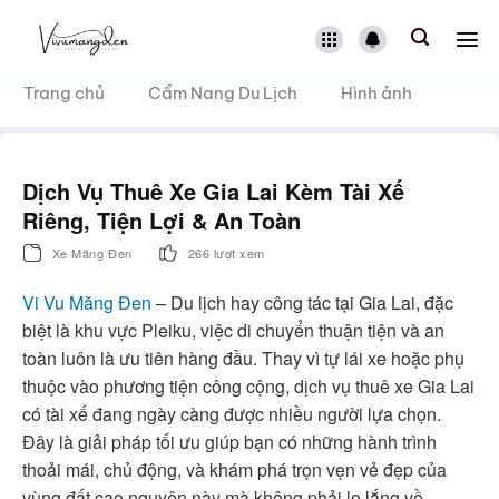
Bỏ
qua
nội
dung
Trang chủ
Cẩm Nang Du Lịch
Hình ảnh
Dịch Vụ Thuê Xe Gia Lai Kèm Tài Xế
Riêng, Tiện Lợi & An Toàn
Xe Măng Đen
266 lượt xem
Vi Vu Măng Đen
– Du lịch hay công tác tại Gia Lai, đặc
biệt là khu vực Pleiku, việc di chuyển thuận tiện và an
toàn luôn là ưu tiên hàng đầu. Thay vì tự lái xe hoặc phụ
thuộc vào phương tiện công cộng, dịch vụ thuê xe Gia Lai
có tài xế đang ngày càng được nhiều người lựa chọn.
Đây là giải pháp tối ưu giúp bạn có những hành trình
thoải mái, chủ động, và khám phá trọn vẹn vẻ đẹp của
vùng đất cao nguyên này mà không phải lo lắng về