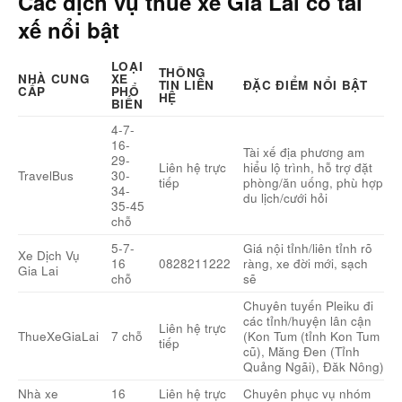
Các dịch vụ thuê xe Gia Lai có tài
xế nổi bật
LOẠI
THÔNG
NHÀ CUNG
XE
TIN LIÊN
ĐẶC ĐIỂM NỔI BẬT
CẤP
PHỔ
HỆ
BIẾN
4-7-
16-
Tài xế địa phương am
29-
Liên hệ trực
hiểu lộ trình, hỗ trợ đặt
TravelBus
30-
tiếp
phòng/ăn uống, phù hợp
34-
du lịch/cưới hỏi
35-45
chỗ
5-7-
Giá nội tỉnh/liên tỉnh rõ
Xe Dịch Vụ
16
0828211222
ràng, xe đời mới, sạch
Gia Lai
chỗ
sẽ
Chuyên tuyến Pleiku đi
các tỉnh/huyện lân cận
Liên hệ trực
ThueXeGiaLai
7 chỗ
(Kon Tum (tỉnh Kon Tum
tiếp
cũ), Măng Đen (Tỉnh
Quảng Ngãi), Đăk Nông)
Nhà xe
16
Liên hệ trực
Chuyên phục vụ nhóm