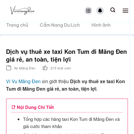
Bỏ
qua
nội
dung
Trang chủ
Cẩm Nang Du Lịch
Hình ảnh
Dịch vụ thuê xe taxi Kon Tum đi Măng Đen
giá rẻ, an toàn, tiện lợi
Xe Măng Đen
215 lượt xem
Vi Vu Măng Đen
xin giới thiệu
Dịch vụ thuê xe taxi Kon
Tum đi Măng Đen giá rẻ, an toàn, tiện lợi
.
📑 Nội Dung Chi Tiết
Tổng hợp các hãng taxi Kon Tum đi Măng Đen và
giá cước tham khảo