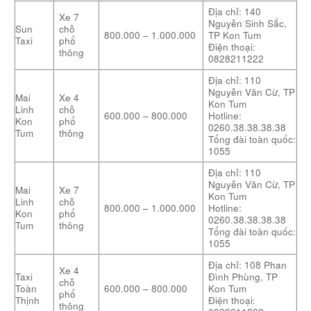
Địa chỉ: 140
Xe 7
Nguyễn Sinh Sắc,
Sun
chỗ
800.000 – 1.000.000
TP Kon Tum
Taxi
phổ
Điện thoại:
thông
0828211222
Địa chỉ: 110
Nguyễn Văn Cừ, TP
Mai
Xe 4
Kon Tum
Linh
chỗ
600.000 – 800.000
Hotline:
Kon
phổ
0260.38.38.38.38
Tum
thông
Tổng đài toàn quốc:
1055
Địa chỉ: 110
Nguyễn Văn Cừ, TP
Mai
Xe 7
Kon Tum
Linh
chỗ
800.000 – 1.000.000
Hotline:
Kon
phổ
0260.38.38.38.38
Tum
thông
Tổng đài toàn quốc:
1055
Địa chỉ: 108 Phan
Xe 4
Taxi
Đình Phùng, TP
chỗ
Toàn
600.000 – 800.000
Kon Tum
phổ
Thịnh
Điện thoại:
thông