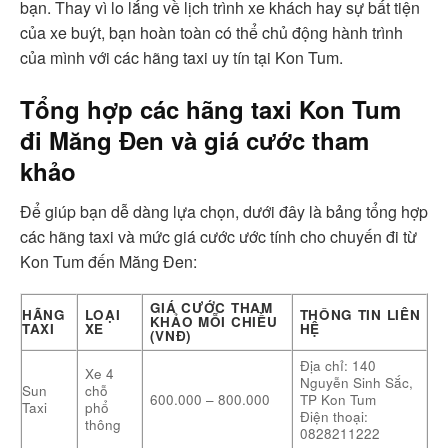
bạn. Thay vì lo lắng về lịch trình xe khách hay sự bất tiện
của xe buýt, bạn hoàn toàn có thể chủ động hành trình
của mình với các hãng taxi uy tín tại Kon Tum.
Tổng hợp các hãng taxi Kon Tum
đi Măng Đen và giá cước tham
khảo
Để giúp bạn dễ dàng lựa chọn, dưới đây là bảng tổng hợp
các hãng taxi và mức giá cước ước tính cho chuyến đi từ
Kon Tum đến Măng Đen:
GIÁ CƯỚC THAM
HÃNG
LOẠI
THÔNG TIN LIÊN
KHẢO MỖI CHIỀU
TAXI
XE
HỆ
(VNĐ)
Địa chỉ: 140
Xe 4
Nguyễn Sinh Sắc,
Sun
chỗ
600.000 – 800.000
TP Kon Tum
Taxi
phổ
Điện thoại:
thông
0828211222