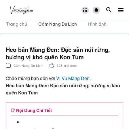
Bỏ
qua
nội
dung
Trang chủ
Cẩm Nang Du Lịch
Hình ảnh
Heo bản Măng Đen: Đặc sản núi rừng,
hương vị khó quên Kon Tum
Cẩm Nang Du Lịch
328 lượt xem
Chào mừng bạn đến với
Vi Vu Măng Đen
.
Heo bản Măng Đen: Đặc sản núi rừng, hương vị khó
quên Kon Tum
📑 Nội Dung Chi Tiết