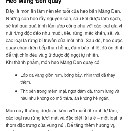
Heo Măng Đen quay
Đây là món ăn làm nên tên tuổi của heo bản Măng Đen.
Những con heo rẫy nguyên con, sau khi được làm sạch,
sẽ trải qua quá trình tẩm ướp công phu với các loại gia vị
núi rừng độc đáo như muối, tiêu rừng, mắc khén, sả, và
các loại lá rừng bí truyền của mỗi nhà. Sau đó, heo được
quay chậm trên bếp than hồng, đảm bảo nhiệt độ ổn định
để thịt chín đều và giữ được độ ngọt tự nhiên.
Khi thành phẩm, món heo Măng Đen quay có:
Lớp da vàng giòn rụm, bóng bẩy, nhìn thôi đã thấy
thèm.
Thịt bên trong mềm mại, ngọt đậm đà, thơm lừng và
hầu như không có mỡ thừa, ăn không hề ngán.
Món này thường được ăn kèm với muối ớt xanh tự làm,
các loại rau rừng tươi mát và đặc biệt là lá é – một loại lá
thơm đặc trưng của vùng núi. Để tăng thêm hương vị,