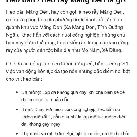
Heo bản Măng Đen, hay còn gọi là heo rẫy Măng Đen,
chính là giống heo địa phương được nuôi thả tự nhiên
quanh khu vực Măng Đen (Xã Măng Đen, Tỉnh Quảng
Ngãi). Khác hẳn với cách nuôi công nghiệp, những chú
heo này được thả rông, tự do kiếm ăn trong các khu rừng,
rẫy của người dân tộc bản địa như Mơ Nâm, Xê Đăng.
Chế độ ăn uống tự nhiên từ rau rừng, củ, bắp… cùng với
việc vận động liên tục đã tạo nên những đặc điểm nổi bật
cho thịt heo bản:
Da mỏng: Lớp da không quá dày, khi chế biến sẽ dễ
đạt độ giòn rụm hấp dẫn.
Ít mỡ: Khác với heo nuôi công nghiệp, heo bản có
lượng mỡ rất ít, gần như chỉ là lớp mỡ lụa mỏng dưới
da, không gây ngấy.
Thịt chắc và rất thơm: Sợi thịt săn chắc, có độ đàn hồi