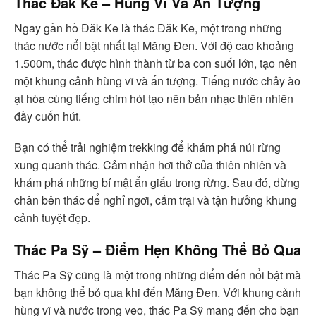
Thác Đăk Ke – Hùng Vĩ Và Ấn Tượng
Ngay gần hồ Đăk Ke là thác Đăk Ke, một trong những
thác nước nổi bật nhất tại Măng Đen. Với độ cao khoảng
1.500m, thác được hình thành từ ba con suối lớn, tạo nên
một khung cảnh hùng vĩ và ấn tượng. Tiếng nước chảy ào
ạt hòa cùng tiếng chim hót tạo nên bản nhạc thiên nhiên
đầy cuốn hút.
Bạn có thể trải nghiệm trekking để khám phá núi rừng
xung quanh thác. Cảm nhận hơi thở của thiên nhiên và
khám phá những bí mật ẩn giấu trong rừng. Sau đó, dừng
chân bên thác để nghỉ ngơi, cắm trại và tận hưởng khung
cảnh tuyệt đẹp.
Thác Pa Sỹ – Điểm Hẹn Không Thể Bỏ Qua
Thác Pa Sỹ cũng là một trong những điểm đến nổi bật mà
bạn không thể bỏ qua khi đến Măng Đen. Với khung cảnh
hùng vĩ và nước trong veo, thác Pa Sỹ mang đến cho bạn