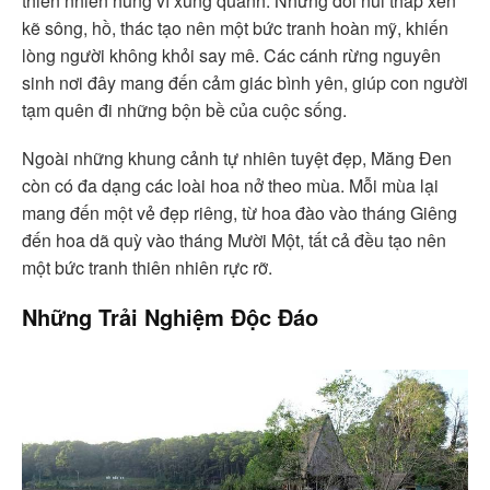
thiên nhiên hùng vĩ xung quanh. Những đồi núi thấp xen
kẽ sông, hồ, thác tạo nên một bức tranh hoàn mỹ, khiến
lòng người không khỏi say mê. Các cánh rừng nguyên
sinh nơi đây mang đến cảm giác bình yên, giúp con người
tạm quên đi những bộn bề của cuộc sống.
Ngoài những khung cảnh tự nhiên tuyệt đẹp, Măng Đen
còn có đa dạng các loài hoa nở theo mùa. Mỗi mùa lại
mang đến một vẻ đẹp riêng, từ hoa đào vào tháng Giêng
đến hoa dã quỳ vào tháng Mười Một, tất cả đều tạo nên
một bức tranh thiên nhiên rực rỡ.
Những Trải Nghiệm Độc Đáo