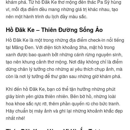
khám phá. Từ hồ Đăk Ke thơ mộng đến thác Pa Sỹ hùng
vĩ, mỗi địa điểm đều mang những giá trị khác nhau, tạo
nên một hành trình du lịch đầy màu sắc.
Hồ Đăk Ke – Thiên Đường Sống Ảo
Hồ Đăk Ke là một trong những địa điểm check-in nổi tiếng
tại Măng Đen. Với diện tích khoảng 3ha, mặt hồ trong
xanh được bao quanh bởi những cánh rừng nguyên sinh,
tạo nên khung cảnh thơ mộng. Nơi đây không chỉ là điểm
dừng chân lý tưởng cho những ai yêu thích chụp ảnh, mà
còn là nơi lý tưởng để thư giãn sau những giờ khám phá.
Khi đến hồ Đăk Ke, bạn có thể tận hưởng những phút
giây bình yên giữa thiên nhiên. Bên bờ hồ, những loài
hoa khoe sắc rực rỡ, thêm phần quyến rũ cho bức tranh.
Hãy chuẩn bị máy ảnh và ghi lại những khoảnh khắc đẹp
nhất nhé!