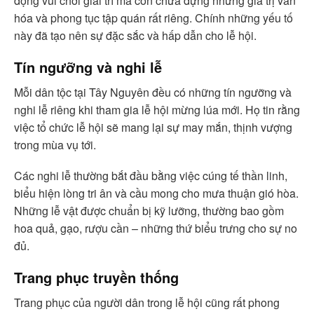
động vui chơi giải trí mà còn chứa đựng những giá trị văn
hóa và phong tục tập quán rất riêng. Chính những yếu tố
này đã tạo nên sự đặc sắc và hấp dẫn cho lễ hội.
Tín ngưỡng và nghi lễ
Mỗi dân tộc tại Tây Nguyên đều có những tín ngưỡng và
nghi lễ riêng khi tham gia lễ hội mừng lúa mới. Họ tin rằng
việc tổ chức lễ hội sẽ mang lại sự may mắn, thịnh vượng
trong mùa vụ tới.
Các nghi lễ thường bắt đầu bằng việc cúng tế thần linh,
biểu hiện lòng tri ân và cầu mong cho mưa thuận gió hòa.
Những lễ vật được chuẩn bị kỹ lưỡng, thường bao gồm
hoa quả, gạo, rượu cần – những thứ biểu trưng cho sự no
đủ.
Trang phục truyền thống
Trang phục của người dân trong lễ hội cũng rất phong