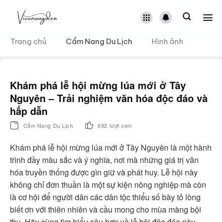
Bỏ
qua
nội
dung
Trang chủ
Cẩm Nang Du Lịch
Hình ảnh
Khám phá lễ hội mừng lúa mới ở Tây
Nguyên – Trải nghiệm văn hóa độc đáo và
hấp dẫn
Cẩm Nang Du Lịch
692 lượt xem
Khám phá lễ hội mừng lúa mới ở Tây Nguyên là một hành
trình đầy màu sắc và ý nghĩa, nơi mà những giá trị văn
hóa truyền thống được gìn giữ và phát huy. Lễ hội này
không chỉ đơn thuần là một sự kiện nông nghiệp mà còn
là cơ hội để người dân các dân tộc thiểu số bày tỏ lòng
biết ơn với thiên nhiên và cầu mong cho mùa màng bội
thu. Hãy cùng tìm hiểu sâu hơn về lễ hội độc đáo này