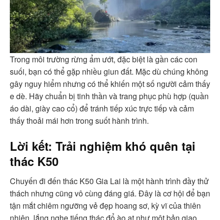
Trong môi trường rừng ẩm ướt, đặc biệt là gần các con
suối, bạn có thể gặp nhiều giun đất. Mặc dù chúng không
gây nguy hiểm nhưng có thể khiến một số người cảm thấy
e dè. Hãy chuẩn bị tinh thần và trang phục phù hợp (quần
áo dài, giày cao cổ) để tránh tiếp xúc trực tiếp và cảm
thấy thoải mái hơn trong suốt hành trình.
Lời kết: Trải nghiệm khó quên tại
thác K50
Chuyến đi đến thác K50 Gia Lai là một hành trình đầy thử
thách nhưng cũng vô cùng đáng giá. Đây là cơ hội để bạn
tận mắt chiêm ngưỡng vẻ đẹp hoang sơ, kỳ vĩ của thiên
nhiên, lắng nghe tiếng thác đổ ào ạt như một bản giao