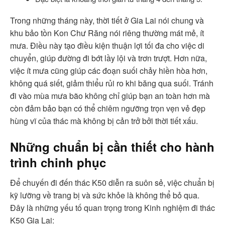
Trong những tháng này, thời tiết ở Gia Lai nói chung và
khu bảo tồn Kon Chư Răng nói riêng thường mát mẻ, ít
mưa. Điều này tạo điều kiện thuận lợi tối đa cho việc di
chuyển, giúp đường đi bớt lầy lội và trơn trượt. Hơn nữa,
việc ít mưa cũng giúp các đoạn suối chảy hiền hòa hơn,
không quá siết, giảm thiểu rủi ro khi băng qua suối. Tránh
đi vào mùa mưa bão không chỉ giúp bạn an toàn hơn mà
còn đảm bảo bạn có thể chiêm ngưỡng trọn vẹn vẻ đẹp
hùng vĩ của thác mà không bị cản trở bởi thời tiết xấu.
Những chuẩn bị cần thiết cho hành
trình chinh phục
Để chuyến đi đến thác K50 diễn ra suôn sẻ, việc chuẩn bị
kỹ lưỡng về trang bị và sức khỏe là không thể bỏ qua.
Đây là những yếu tố quan trọng trong Kinh nghiệm đi thác
K50 Gia Lai: