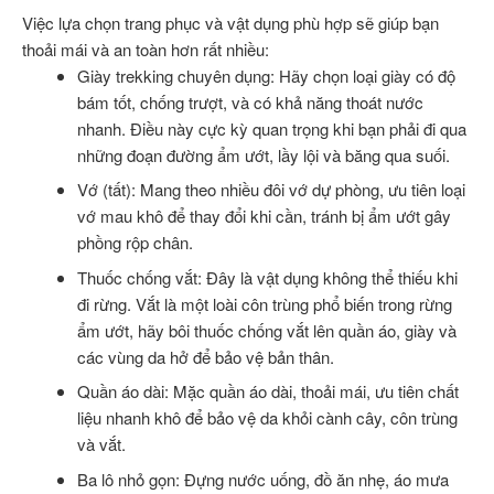
Việc lựa chọn trang phục và vật dụng phù hợp sẽ giúp bạn
thoải mái và an toàn hơn rất nhiều:
Giày trekking chuyên dụng: Hãy chọn loại giày có độ
bám tốt, chống trượt, và có khả năng thoát nước
nhanh. Điều này cực kỳ quan trọng khi bạn phải đi qua
những đoạn đường ẩm ướt, lầy lội và băng qua suối.
Vớ (tất): Mang theo nhiều đôi vớ dự phòng, ưu tiên loại
vớ mau khô để thay đổi khi cần, tránh bị ẩm ướt gây
phồng rộp chân.
Thuốc chống vắt: Đây là vật dụng không thể thiếu khi
đi rừng. Vắt là một loài côn trùng phổ biến trong rừng
ẩm ướt, hãy bôi thuốc chống vắt lên quần áo, giày và
các vùng da hở để bảo vệ bản thân.
Quần áo dài: Mặc quần áo dài, thoải mái, ưu tiên chất
liệu nhanh khô để bảo vệ da khỏi cành cây, côn trùng
và vắt.
Ba lô nhỏ gọn: Đựng nước uống, đồ ăn nhẹ, áo mưa