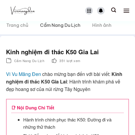
Bỏ
qua
nội
dung
Trang chủ
Cẩm Nang Du Lịch
Hình ảnh
Kinh nghiệm đi thác K50 Gia Lai
Cẩm Nang Du Lịch
351 lượt xem
Vi Vu Măng Đen
chào mừng bạn đến với bài viết:
Kinh
nghiệm đi thác K50 Gia Lai
: Hành trình khám phá vẻ
đẹp hoang sơ của núi rừng Tây Nguyên
📑 Nội Dung Chi Tiết
Hành trình chinh phục thác K50: Đường đi và
những thử thách