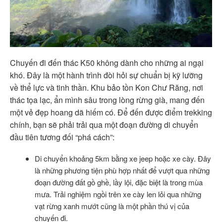
Chuyến đi đến thác K50 không dành cho những ai ngại
khó. Đây là một hành trình đòi hỏi sự chuẩn bị kỹ lưỡng
về thể lực và tinh thần. Khu bảo tồn Kon Chư Răng, nơi
thác tọa lạc, ẩn mình sâu trong lòng rừng già, mang đến
một vẻ đẹp hoang dã hiếm có. Để đến được điểm trekking
chính, bạn sẽ phải trải qua một đoạn đường di chuyển
đầu tiên tương đối “phá cách”:
Di chuyển khoảng 5km bằng xe jeep hoặc xe cày. Đây
là những phương tiện phù hợp nhất để vượt qua những
đoạn đường đất gồ ghề, lầy lội, đặc biệt là trong mùa
mưa. Trải nghiệm ngồi trên xe cày len lỏi qua những
vạt rừng xanh mướt cũng là một phần thú vị của
chuyến đi.