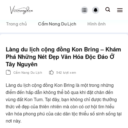
Bỏ
qua
nội
dung
Trang chủ
Cẩm Nang Du Lịch
Hình ảnh
Làng du lịch cộng đồng Kon Bring – Khám
Phá Những Nét Đẹp Văn Hóa Độc Đáo Ở
Tây Nguyên
Cẩm Nang Du Lịch
542 lượt xem
Làng du lịch cộng đồng Kon Bring là một trong những
điểm đến hấp dẫn không thể bỏ qua khi đặt chân đến
vùng đất Kon Tum. Tại đây, bạn không chỉ được thưởng
thức vẻ đẹp của thiên nhiên mà còn có cơ hội tìm hiểu
văn hóa phong phú của các dân tộc thiểu số sinh sống tại
nơi này.