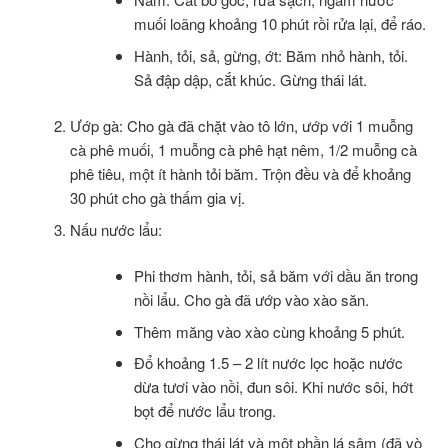
muối loãng khoảng 10 phút rồi rửa lại, để ráo.
Hành, tỏi, sả, gừng, ớt: Băm nhỏ hành, tỏi.
Sả đập dập, cắt khúc. Gừng thái lát.
Ướp gà: Cho gà đã chặt vào tô lớn, ướp với 1 muỗng
cà phê muối, 1 muỗng cà phê hạt nêm, 1/2 muỗng cà
phê tiêu, một ít hành tỏi băm. Trộn đều và để khoảng
30 phút cho gà thấm gia vị.
Nấu nước lẩu:
Phi thơm hành, tỏi, sả băm với dầu ăn trong
nồi lẩu. Cho gà đã ướp vào xào săn.
Thêm măng vào xào cùng khoảng 5 phút.
Đổ khoảng 1.5 – 2 lít nước lọc hoặc nước
dừa tươi vào nồi, đun sôi. Khi nước sôi, hớt
bọt để nước lẩu trong.
Cho gừng thái lát và một phần lá sâm (đã vò