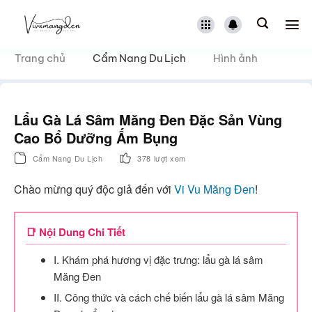
Bỏ
qua
nội
dung
Trang chủ
Cẩm Nang Du Lịch
Hình ảnh
Lẩu Gà Lá Sâm Măng Đen Đặc Sản Vùng
Cao Bổ Dưỡng Ấm Bụng
Cẩm Nang Du Lịch
378 lượt xem
Chào mừng quý độc giả đến với
Vi Vu Măng Đen
!
📑 Nội Dung Chi Tiết
I. Khám phá hương vị đặc trưng: lẩu gà lá sâm
Măng Đen
II. Công thức và cách chế biến lẩu gà lá sâm Măng