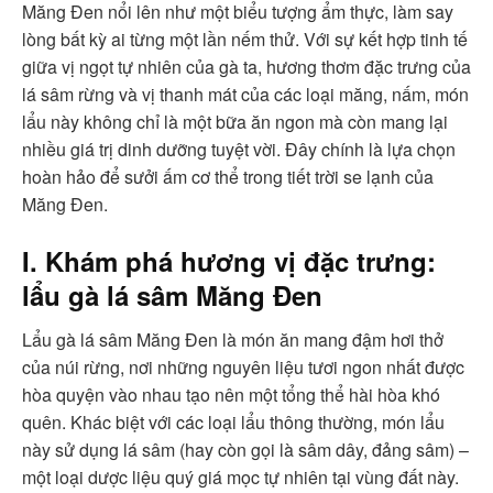
Măng Đen nổi lên như một biểu tượng ẩm thực, làm say
lòng bất kỳ ai từng một lần nếm thử. Với sự kết hợp tinh tế
giữa vị ngọt tự nhiên của gà ta, hương thơm đặc trưng của
lá sâm rừng và vị thanh mát của các loại măng, nấm, món
lẩu này không chỉ là một bữa ăn ngon mà còn mang lại
nhiều giá trị dinh dưỡng tuyệt vời. Đây chính là lựa chọn
hoàn hảo để sưởi ấm cơ thể trong tiết trời se lạnh của
Măng Đen.
I. Khám phá hương vị đặc trưng:
lẩu gà lá sâm Măng Đen
Lẩu gà lá sâm Măng Đen là món ăn mang đậm hơi thở
của núi rừng, nơi những nguyên liệu tươi ngon nhất được
hòa quyện vào nhau tạo nên một tổng thể hài hòa khó
quên. Khác biệt với các loại lẩu thông thường, món lẩu
này sử dụng lá sâm (hay còn gọi là sâm dây, đảng sâm) –
một loại dược liệu quý giá mọc tự nhiên tại vùng đất này.