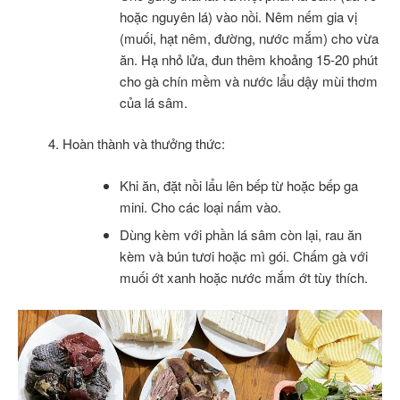
hoặc nguyên lá) vào nồi. Nêm nếm gia vị
(muối, hạt nêm, đường, nước mắm) cho vừa
ăn. Hạ nhỏ lửa, đun thêm khoảng 15-20 phút
cho gà chín mềm và nước lẩu dậy mùi thơm
của lá sâm.
Hoàn thành và thưởng thức:
Khi ăn, đặt nồi lẩu lên bếp từ hoặc bếp ga
mini. Cho các loại nấm vào.
Dùng kèm với phần lá sâm còn lại, rau ăn
kèm và bún tươi hoặc mì gói. Chấm gà với
muối ớt xanh hoặc nước mắm ớt tùy thích.