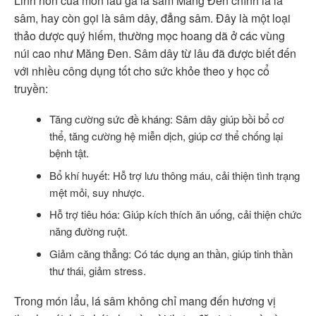
Linh hồn của món lẩu gà lá sâm Măng Đen chính là lá
sâm, hay còn gọi là sâm dây, đẳng sâm. Đây là một loại
thảo dược quý hiếm, thường mọc hoang dã ở các vùng
núi cao như Măng Đen. Sâm dây từ lâu đã được biết đến
với nhiều công dụng tốt cho sức khỏe theo y học cổ
truyền:
Tăng cường sức đề kháng: Sâm dây giúp bồi bổ cơ
thể, tăng cường hệ miễn dịch, giúp cơ thể chống lại
bệnh tật.
Bổ khí huyết: Hỗ trợ lưu thông máu, cải thiện tình trạng
mệt mỏi, suy nhược.
Hỗ trợ tiêu hóa: Giúp kích thích ăn uống, cải thiện chức
năng đường ruột.
Giảm căng thẳng: Có tác dụng an thần, giúp tinh thần
thư thái, giảm stress.
Trong món lẩu, lá sâm không chỉ mang đến hương vị