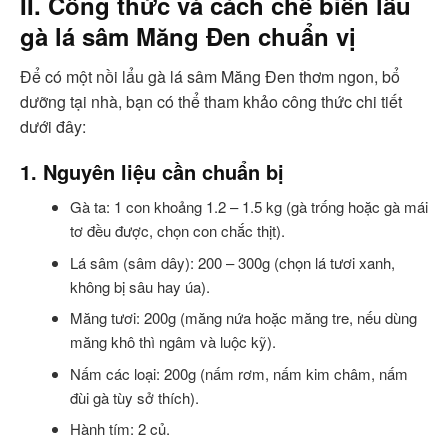
II. Công thức và cách chế biến lẩu
gà lá sâm Măng Đen chuẩn vị
Để có một nồi lẩu gà lá sâm Măng Đen thơm ngon, bổ
dưỡng tại nhà, bạn có thể tham khảo công thức chi tiết
dưới đây:
1. Nguyên liệu cần chuẩn bị
Gà ta: 1 con khoảng 1.2 – 1.5 kg (gà trống hoặc gà mái
tơ đều được, chọn con chắc thịt).
Lá sâm (sâm dây): 200 – 300g (chọn lá tươi xanh,
không bị sâu hay úa).
Măng tươi: 200g (măng nứa hoặc măng tre, nếu dùng
măng khô thì ngâm và luộc kỹ).
Nấm các loại: 200g (nấm rơm, nấm kim châm, nấm
đùi gà tùy sở thích).
Hành tím: 2 củ.