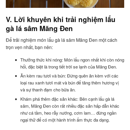
V. Lời khuyên khi trải nghiệm lẩu
gà lá sâm Măng Đen
Để trải nghiệm món lẩu gà lá sâm Măng Đen một cách
trọn vẹn nhất, bạn nên:
Thưởng thức khi nóng: Món lẩu ngon nhất khi còn nóng
hổi, đặc biệt là trong tiết trời se lạnh của Măng Đen.
Ăn kèm rau tươi và bún: Đừng quên ăn kèm với các
loại rau xanh tươi mát và bún để tăng thêm hương vị
và sự thanh đạm cho bữa ăn.
Khám phá thêm đặc sản khác: Bên cạnh lẩu gà lá
sâm, Măng Đen còn rất nhiều đặc sản hấp dẫn khác
như cá tầm, heo rẫy nướng, cơm lam… đừng ngần
ngại thử để có một hành trình ẩm thực đa dạng.