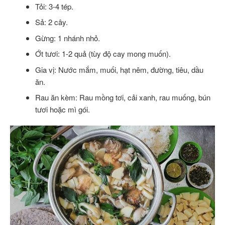
Tỏi: 3-4 tép.
Sả: 2 cây.
Gừng: 1 nhánh nhỏ.
Ớt tươi: 1-2 quả (tùy độ cay mong muốn).
Gia vị: Nước mắm, muối, hạt nêm, đường, tiêu, dầu
ăn.
Rau ăn kèm: Rau mồng tơi, cải xanh, rau muống, bún
tươi hoặc mì gói.