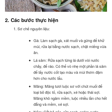
2. Các bước thực hiện
Sơ chế nguyên liệu:
Gà: Làm sạch gà, xát muối và gừng để khử
mùi, rửa lại bằng nước sạch, chặt miếng vừa
ăn.
Lá sâm: Rửa sạch từng lá dưới vòi nước
chảy, để ráo. Có thể vò nhẹ một phần lá sâm
để lấy nước cốt tạo màu và mùi thơm đậm
hơn cho nước lẩu.
Măng: Măng tươi luộc sơ với chút muối để
loại bỏ độc tố, rửa sạch, xé hoặc thái sợi.
Măng khô ngâm mềm, luộc nhiều lần cho hết
đắng và mềm, xé sợi.
Nấm: Cắt bỏ gốc, rửa sạch, ngâm nước