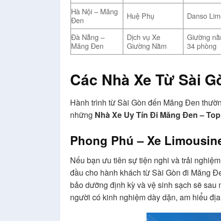
Hà Nội – Măng
Huệ Phụ
Danso Lim
Đen
Đà Nẵng –
Dịch vụ Xe
Giường nằ
Măng Đen
Giường Nằm
34 phòng
Các Nhà Xe Từ Sài G
Hành trình từ Sài Gòn đến Măng Đen thường
những
Nhà Xe Uy Tín Đi Măng Đen – To
Phong Phú – Xe Limousine
Nếu bạn ưu tiên sự tiện nghi và trải nghiệ
đầu cho hành khách từ Sài Gòn đi Măng Đen 
bảo dưỡng định kỳ và vệ sinh sạch sẽ sau 
người có kinh nghiệm dày dặn, am hiểu địa 