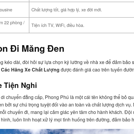
ousine
Chất lượng tốt, giá hợp lý, xe đời mới.
m 22 phòng /
Tiện ích TV, WiFi, điều hòa.
òn Đi Măng Đen
 kéo dài, đòi hỏi sự lựa chọn kỹ lưỡng về nhà xe để đảm bảo sứ
p Các Hãng Xe Chất Lượng
được đánh giá cao trên tuyến đườn
 Tiện Nghi
m di chuyển đẳng cấp, Phong Phú là một cái tên không thể bỏ q
bởi sự chú trọng tuyệt đối vào an toàn và chất lượng dịch vụ. 
mỗi chuyến đi, mang lại cảm giác yên tâm cho hành khách. Đội
hình, luôn linh hoạt xử lý mọi tình huống trên đường, đảm bảo h