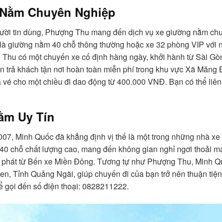
 Nằm Chuyên Nghiệp
ười tin dùng, Phượng Thu mang đến dịch vụ xe giường nằm chu
 là giường nằm 40 chỗ thông thường hoặc xe 32 phòng VIP với n
 Thu có một chuyến xe cố định hàng ngày, khởi hành từ Sài Gòn
ón trả khách tận nơi hoàn toàn miễn phí trong khu vực Xã Măng 
iá vé cho một chiều đi dao động từ 400.000 VNĐ. Bạn có thể liê
ằm Uy Tín
007, Minh Quốc đã khẳng định vị thế là một trong những nhà xe
0 chỗ chất lượng cao, mang đến không gian nghỉ ngơi thoải má
 phát từ Bến xe Miền Đông. Tương tự như Phượng Thu, Minh Qu
n, Tỉnh Quảng Ngãi, giúp chuyến đi của bạn trở nên thuận tiệ
ể gọi đến số điện thoại: 0828211222.