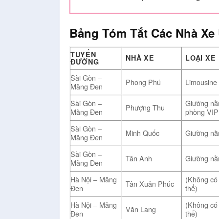
Bảng Tóm Tắt Các Nhà Xe 
TUYẾN
NHÀ XE
LOẠI XE
ĐƯỜNG
Sài Gòn –
Phong Phú
Limousine
Măng Đen
Sài Gòn –
Giường nằ
Phượng Thu
Măng Đen
phòng VIP
Sài Gòn –
Minh Quốc
Giường nằ
Măng Đen
Sài Gòn –
Tân Anh
Giường n
Măng Đen
Hà Nội – Măng
(Không có 
Tân Xuân Phúc
Đen
thể)
Hà Nội – Măng
(Không có 
Văn Lang
Đen
thể)