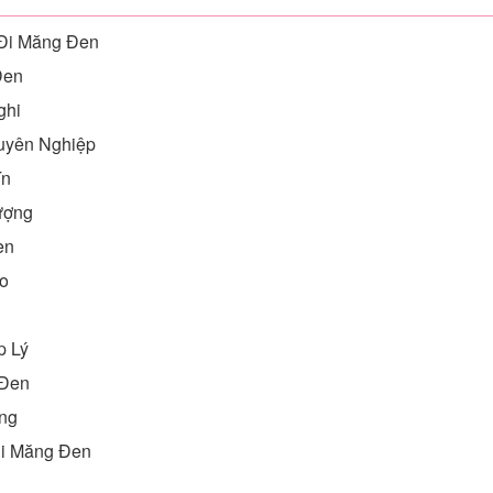
 Đi Măng Đen
Đen
ghi
uyên Nghiệp
ín
ượng
en
o
p Lý
 Đen
ng
Đi Măng Đen