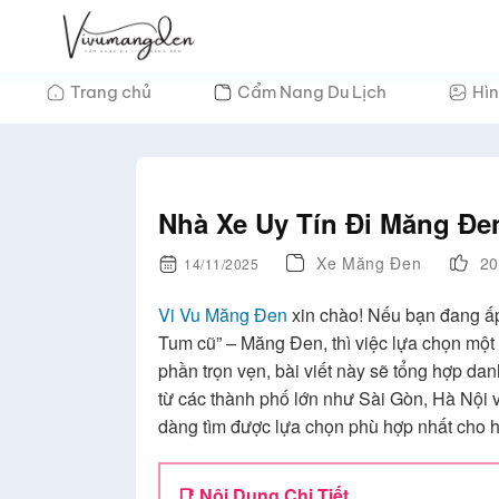
Bỏ
qua
nội
Trang chủ
Cẩm Nang Du Lịch
Hìn
dung
Nhà Xe Uy Tín Đi Măng Đe
Xe Măng Đen
20
14/11/2025
Vi Vu Măng Đen
xin chào! Nếu bạn đang ấ
Tum cũ” – Măng Đen, thì việc lựa chọn một 
phần trọn vẹn, bài viết này sẽ tổng hợp da
từ các thành phố lớn như Sài Gòn, Hà Nội và
dàng tìm được lựa chọn phù hợp nhất cho h
📑 Nội Dung Chi Tiết