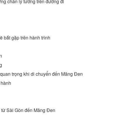
ừng chân lý tưởng trên đường đi
 bắt gặp trên hành trình
n
g
 quan trọng khi di chuyển đến Măng Đen
i hành
đi từ Sài Gòn đến Măng Đen