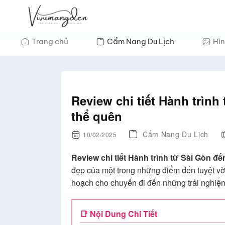
Bỏ
qua
nội
Trang chủ
Cẩm Nang Du Lịch
Hìn
dung
Review chi tiết Hành trìn
thể quên
Cẩm Nang Du Lịch
10/02/2025
Review chi tiết Hành trình từ Sài Gòn 
đẹp của một trong những điểm đến tuyệt vời 
hoạch cho chuyến đi đến những trải nghiệ
📑 Nội Dung Chi Tiết