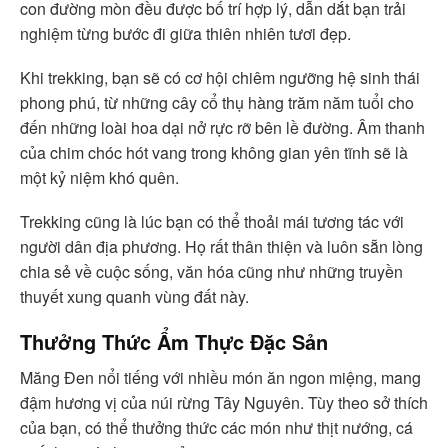
con đường mòn đều được bố trí hợp lý, dẫn dắt bạn trải
nghiệm từng bước đi giữa thiên nhiên tươi đẹp.
Khi trekking, bạn sẽ có cơ hội chiêm ngưỡng hệ sinh thái
phong phú, từ những cây cổ thụ hàng trăm năm tuổi cho
đến những loài hoa dại nở rực rỡ bên lề đường. Âm thanh
của chim chóc hót vang trong không gian yên tĩnh sẽ là
một kỷ niệm khó quên.
Trekking cũng là lúc bạn có thể thoải mái tương tác với
người dân địa phương. Họ rất thân thiện và luôn sẵn lòng
chia sẻ về cuộc sống, văn hóa cũng như những truyền
thuyết xung quanh vùng đất này.
Thưởng Thức Ẩm Thực Đặc Sản
Măng Đen nổi tiếng với nhiều món ăn ngon miệng, mang
đậm hương vị của núi rừng Tây Nguyên. Tùy theo sở thích
của bạn, có thể thưởng thức các món như thịt nướng, cá