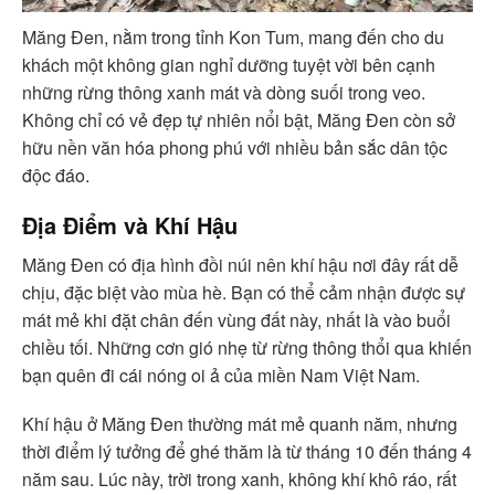
Măng Đen, nằm trong tỉnh Kon Tum, mang đến cho du
khách một không gian nghỉ dưỡng tuyệt vời bên cạnh
những rừng thông xanh mát và dòng suối trong veo.
Không chỉ có vẻ đẹp tự nhiên nổi bật, Măng Đen còn sở
hữu nền văn hóa phong phú với nhiều bản sắc dân tộc
độc đáo.
Địa Điểm và Khí Hậu
Măng Đen có địa hình đồi núi nên khí hậu nơi đây rất dễ
chịu, đặc biệt vào mùa hè. Bạn có thể cảm nhận được sự
mát mẻ khi đặt chân đến vùng đất này, nhất là vào buổi
chiều tối. Những cơn gió nhẹ từ rừng thông thổi qua khiến
bạn quên đi cái nóng oi ả của miền Nam Việt Nam.
Khí hậu ở Măng Đen thường mát mẻ quanh năm, nhưng
thời điểm lý tưởng để ghé thăm là từ tháng 10 đến tháng 4
năm sau. Lúc này, trời trong xanh, không khí khô ráo, rất