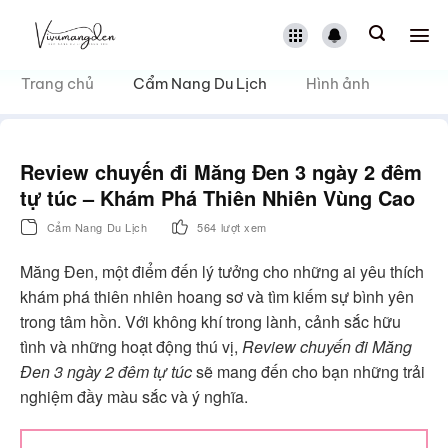
Bỏ
qua
nội
dung
Trang chủ
Cẩm Nang Du Lịch
Hình ảnh
Review chuyến đi Măng Đen 3 ngày 2 đêm
tự túc – Khám Phá Thiên Nhiên Vùng Cao
Cẩm Nang Du Lịch
564 lượt xem
Măng Đen, một điểm đến lý tưởng cho những ai yêu thích
khám phá thiên nhiên hoang sơ và tìm kiếm sự bình yên
trong tâm hồn. Với không khí trong lành, cảnh sắc hữu
tình và những hoạt động thú vị,
Review chuyến đi Măng
Đen 3 ngày 2 đêm tự túc
sẽ mang đến cho bạn những trải
nghiệm đầy màu sắc và ý nghĩa.