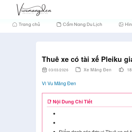
Bỏ
qua
nội
Trang chủ
Cẩm Nang Du Lịch
Hìn
dung
Thuê xe có tài xế Pleiku g
Xe Măng Đen
18
03/03/2026
Vi Vu Măng Đen
📑 Nội Dung Chi Tiết
Điểm danh các đơn vị Thuê xe có tà