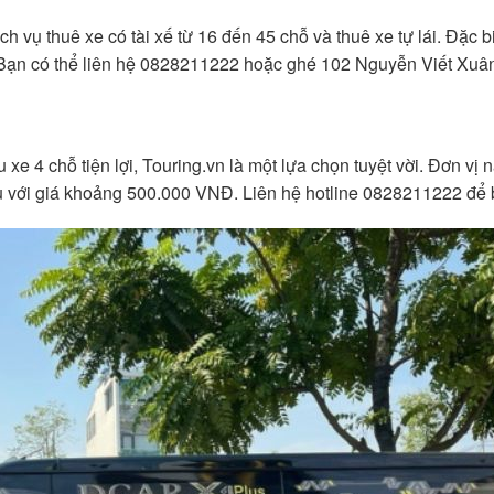
ịch vụ thuê xe có tài xế từ 16 đến 45 chỗ và thuê xe tự lái. Đặc b
 Bạn có thể liên hệ 0828211222 hoặc ghé 102 Nguyễn Viết Xuân,
e 4 chỗ tiện lợi, Touring.vn là một lựa chọn tuyệt vời. Đơn vị n
với giá khoảng 500.000 VNĐ. Liên hệ hotline 0828211222 để biế