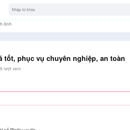
h ảnh
iá tốt, phục vụ chuyên nghiệp, an toàn
9 lượt xem
i xế Pleiku uy tín