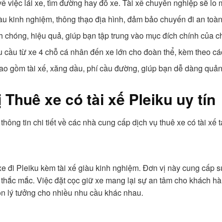
ề việc lái xe, tìm đường hay đỗ xe. Tài xế chuyên nghiệp sẽ lo 
àu kinh nghiệm, thông thạo địa hình, đảm bảo chuyến đi an toàn
h chóng, hiệu quả, giúp bạn tập trung vào mục đích chính của c
ầu từ xe 4 chỗ cá nhân đến xe lớn cho đoàn thể, kèm theo các t
ao gồm tài xế, xăng dầu, phí cầu đường, giúp bạn dễ dàng quản
Thuê xe có tài xế Pleiku uy tín
thông tin chi tiết về các nhà cung cấp dịch vụ thuê xe có tài xế 
 đi Pleiku kèm tài xế giàu kinh nghiệm. Đơn vị này cung cấp sự 
thắc mắc. Việc đặt cọc giữ xe mang lại sự an tâm cho khách hàng
n lý tưởng cho nhiều nhu cầu khác nhau.