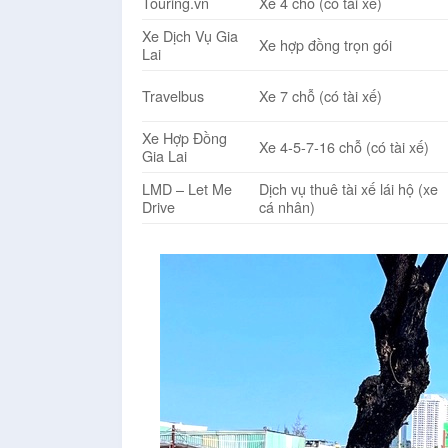
Touring.vn
Xe 4 chỗ (có tài xế)
Xe Dịch Vụ Gia
Xe hợp đồng trọn gói
Lai
Travelbus
Xe 7 chỗ (có tài xế)
Xe Hợp Đồng
Xe 4-5-7-16 chỗ (có tài xế)
Gia Lai
LMD – Let Me
Dịch vụ thuê tài xế lái hộ (xe
Drive
cá nhân)