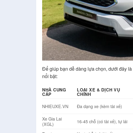
Để giúp bạn dễ dàng lựa chọn, dưới đây là b
nổi bật:
NHÀ CUNG
LOẠI XE & DỊCH VỤ
CẤP
CHÍNH
NHIEUXE.VN
Đa dạng xe (kèm tài xế)
Xe Gia Lai
16-45 chỗ (có tài xế), tự lái
(XGL)