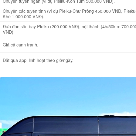
Chuyên tuyến ngắn (ví dụ Pleiku-Kon Tum 500.000 VNĐ).
Chuyên các tuyến tỉnh (ví dụ Pleiku-Chư Prông 450.000 VNĐ, Pleik
Khê 1.000.000 VNĐ).
Đưa đón sân bay Pleiku (200.000 VNĐ), nội thành (4h/50km: 700.00
VNĐ).
Giá cả cạnh tranh.
Đặt qua app, linh hoạt theo giờ/ngày.