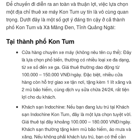
Để chuyến đi diễn ra an toàn và thuận lợi, việc lựa chọn
một địa chỉ thuê xe máy Kon Tum uy tín là vô cùng quan
trọng. Dưới đây là một số gợi ý đáng tin cậy ở cả thành
phố Kon Tum và Xã Măng Đen, Tỉnh Quảng Ngãi:
Tại thành phố Kon Tum
Cửa hàng chuyên xe máy (không nêu tên cụ thể): Đây
là lựa chọn phổ biến, thường có nhiều loại xe đa dạng,
từ xe số đến xe ga. Giá thuê thường dao động từ
100.000 – 150.000 VNĐ/ngày. Đặc biệt, nhiều cửa
hàng còn hỗ trợ giao xe tận nơi, tặng kèm 1 lít xăng và
2 mũ bảo hiểm, cùng dịch vụ sửa chữa 24/24, rất tiện
lợi cho du khách.
Khách sạn Indochine: Nếu bạn đang lưu trú tại Khách
sạn Indochine Kon Tum, đây là một lựa chọn tuyệt vời.
Giá thuê tại đây khoảng 100.000 – 180.000 VNĐ/ngày.
Khách sạn thường tặng kèm mũ bảo hiểm, áo mưa và
xăng. Nếu không phải khách lưu trú, bạn có thể cần