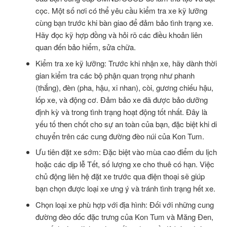
cọc. Một số nơi có thể yêu cầu kiểm tra xe kỹ lưỡng
cùng bạn trước khi bàn giao để đảm bảo tình trạng xe.
Hãy đọc kỹ hợp đồng và hỏi rõ các điều khoản liên
quan đến bảo hiểm, sửa chữa.
Kiểm tra xe kỹ lưỡng: Trước khi nhận xe, hãy dành thời
gian kiểm tra các bộ phận quan trọng như phanh
(thắng), đèn (pha, hậu, xi nhan), còi, gương chiếu hậu,
lốp xe, và động cơ. Đảm bảo xe đã được bảo dưỡng
định kỳ và trong tình trạng hoạt động tốt nhất. Đây là
yếu tố then chốt cho sự an toàn của bạn, đặc biệt khi di
chuyển trên các cung đường đèo núi của Kon Tum.
Ưu tiên đặt xe sớm: Đặc biệt vào mùa cao điểm du lịch
hoặc các dịp lễ Tết, số lượng xe cho thuê có hạn. Việc
chủ động liên hệ đặt xe trước qua điện thoại sẽ giúp
bạn chọn được loại xe ưng ý và tránh tình trạng hết xe.
Chọn loại xe phù hợp với địa hình: Đối với những cung
đường đèo dốc đặc trưng của Kon Tum và Măng Đen,