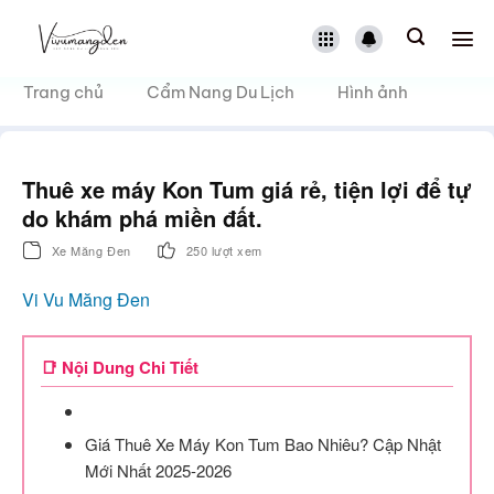
Bỏ
qua
nội
dung
Trang chủ
Cẩm Nang Du Lịch
Hình ảnh
Thuê xe máy Kon Tum giá rẻ, tiện lợi để tự
do khám phá miền đất.
Xe Măng Đen
250 lượt xem
Vi Vu Măng Đen
📑 Nội Dung Chi Tiết
Giá Thuê Xe Máy Kon Tum Bao Nhiêu? Cập Nhật
Mới Nhất 2025-2026