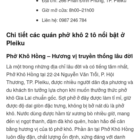
Địa chỉ: 266 Phan Đình Phùng, TP. Pleiku
Giờ mở cửa: 8h00–21h00
Liên hệ: 0987 246 784
Chi tiết các quán phở khô 2 tô nổi bật ở
Pleiku
Phở Khô Hồng – Hương vị truyền thống lâu đời
Là một trong những địa chỉ lâu đời và có tiếng tăm nhất,
Phở Khô Hồng tại 22-24 Nguyễn Văn Trỗi, P. Hội
Thương, TP. Pleiku, được nhiều người dân địa phương và
du khách tin tưởng lựa chọn khi muốn thưởng thức phở
khô Gia Lai chuẩn gốc. Sợi phở ở đây được làm tỉ mỉ, giữ
được độ dai giòn đặc trưng, không bị bở nát dù là phở
khô. Nước dùng được hầm từ xương bò nhiều giờ, mang
đến vị ngọt thanh, đậm đà khó quên, hoàn hảo để cân
bằng hương vị của tô phở khô. Phần ăn tại Phở Khô Hồng
luôn đầy đặn, chất lượng ổn định, xứng đáng với danh