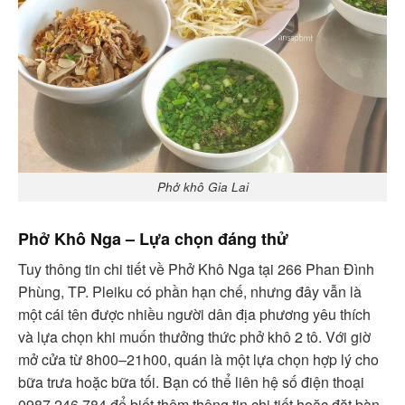
Phở khô Gia Lai
Phở Khô Nga – Lựa chọn đáng thử
Tuy thông tin chi tiết về Phở Khô Nga tại 266 Phan Đình
Phùng, TP. Pleiku có phần hạn chế, nhưng đây vẫn là
một cái tên được nhiều người dân địa phương yêu thích
và lựa chọn khi muốn thưởng thức phở khô 2 tô. Với giờ
mở cửa từ 8h00–21h00, quán là một lựa chọn hợp lý cho
bữa trưa hoặc bữa tối. Bạn có thể liên hệ số điện thoại
0987 246 784 để biết thêm thông tin chi tiết hoặc đặt bàn