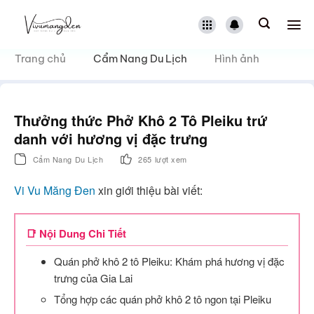
Bỏ
qua
nội
dung
Trang chủ
Cẩm Nang Du Lịch
Hình ảnh
Thưởng thức Phở Khô 2 Tô Pleiku trứ
danh với hương vị đặc trưng
Cẩm Nang Du Lịch
265 lượt xem
Vi Vu Măng Đen
xin giới thiệu bài viết:
📑 Nội Dung Chi Tiết
Quán phở khô 2 tô Pleiku: Khám phá hương vị đặc
trưng của Gia Lai
Tổng hợp các quán phở khô 2 tô ngon tại Pleiku