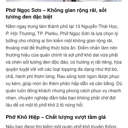
Phở Ngọc Sơn – Không gian rộng rãi, sốt
tương đen đặc biệt
Nằm ngay trung tâm thành phố tại 15 Nguyễn Thái Học,
P. Hội Thương, TP. Pleiku, Phở Ngọc Sơn là lựa chọn lý
tưởng cho những ai tìm kiếm một không gian rộng rãi,
thoáng mát để thưởng thức bữa ăn. Điểm nhấn làm nên
thương hiệu của quán chính là sợi phở khô dai vừa phải
và chén sốt tương đen độc đáo, có hương vị rất riêng, hòa
quyện tuyệt vời với các loại topping đa dạng như thịt bò,
chả, hành phi thơm lừng. Rau sống tươi ngon được phục
vụ kèm, giúp món ăn thêm phần hấp dẫn và cân bằng. Dù
quán luôn đông khách nhưng phong cách phục vụ nhanh
nhẹn, chuyên nghiệp đảm bảo bạn không phải chờ đợi
lâu để có một tô phở khô 2 tô nóng hổi.
Phở Khô Hiệp – Chất lượng vượt tầm giá
Nếu bạn đang tìm kiếm một quán phở khô truyền thống