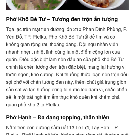
Phở Khô Bé Tư – Tương đen trộn ấn tượng
Tọa lạc trên mặt tiền đường lớn 210 Phan Đình Phùng, P.
Yên Đỗ, TP. Pleiku, Phở Khô Bé Tư rất dễ tìm và có
không gian rộng rãi, thoáng đãng. Đội ngũ nhân viên
nhanh nhẹn, nhiệt tình cũng là một điểm cộng lớn của
quán. Điều đặc biệt làm nên dấu ấn của phở khô Bé Tư
chính là chén tương đen trộn đặc biệt, mang lại hương vị
thơm ngon, khó cưỡng. Khi thưởng thức, bạn nên trộn đều
sợi phở với chén tương đen này, thêm chút giá trụng giòn
sần sật và tận hưởng cùng tô nước lèo đậm vị, chắc chắn
sẽ là một trải nghiệm ẩm thực khó quên khi khám phá
quán phở khô 2 tô Pleiku.
Phở Hạnh – Đa dạng topping, thân thiện
Nằm trên con đường sầm uất 13 Lê Lợi, Tây Sơn, TP.
Pleiku, Phở Hạnh sở hữu không gian rộng rãi, thoáng mát