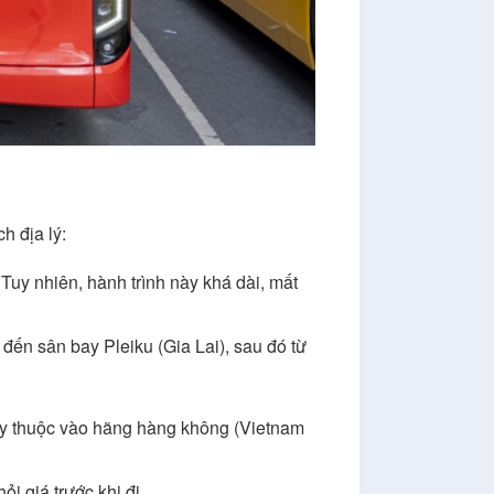
h địa lý:
uy nhiên, hành trình này khá dài, mất
đến sân bay Pleiku (Gia Lai), sau đó từ
ùy thuộc vào hãng hàng không (Vietnam
i giá trước khi đi.