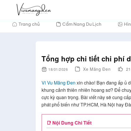
Bỏ
qua
nội
Trang chủ
Cẩm Nang Du Lịch
Hìn
dung
Tổng hợp chi tiết chi phí
Xe Măng Đen
21
18/01/2026
Vi Vu Măng Đen
xin chào! Bạn đang ấp ủ 
khung cảnh thiên nhiên hoang sơ? Để chuyến
cực kỳ quan trọng. Bài viết này sẽ cung cấp
phát phổ biến như TP.HCM, Hà Nội hay Đà 
📑 Nội Dung Chi Tiết