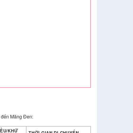
ển đến Măng Đen:
IỀU/KHỨ
THỜI GIAN DI CHUYỂN