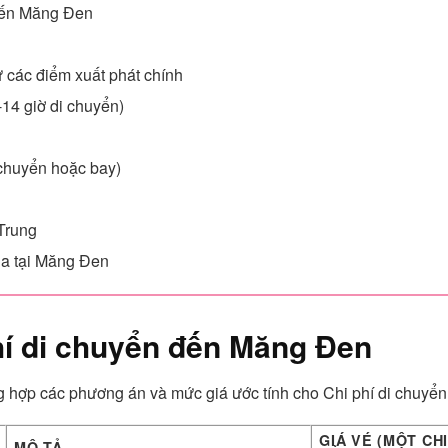
đến Măng Đen
 các điểm xuất phát chính
14 giờ di chuyển)
 chuyển hoặc bay)
Trung
địa tại Măng Đen
hí di chuyển đến Măng Đen
ng hợp các phương án và mức giá ước tính cho Chi phí di chuy
GIÁ VÉ (MỘT CH
MÔ TẢ