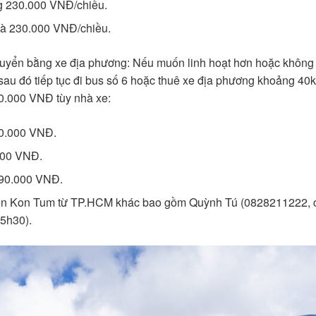
g 230.000 VNĐ/chiều.
là 230.000 VNĐ/chiều.
uyển bằng xe địa phương: Nếu muốn linh hoạt hơn hoặc không c
sau đó tiếp tục đi bus số 6 hoặc thuê xe địa phương khoảng 4
0.000 VNĐ tùy nhà xe:
0.000 VNĐ.
000 VNĐ.
390.000 VNĐ.
đến Kon Tum từ TP.HCM khác bao gồm Quỳnh Tú (0828211222, c
5h30).