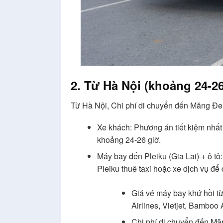
2. Từ Hà Nội (khoảng 24-2
Từ Hà Nội, Chi phí di chuyển đến Măng Đen
Xe khách: Phương án tiết kiệm nhất
khoảng 24-26 giờ.
Máy bay đến Pleiku (Gia Lai) + ô tô
Pleiku thuê taxi hoặc xe dịch vụ 
Giá vé máy bay khứ hồi t
Airlines, Vietjet, Bamboo 
Chi phí di chuyển đến Măn