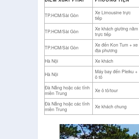
Xe Limousine trực
TP.HCM/Sài Gòn
tiếp
Xe khách giường nằm
TP.HCM/Sài Gòn
trực tiếp
Xe đến Kon Tum + xe
TP.HCM/Sài Gòn
địa phương
Hà Nội
Xe khách
Máy bay đến Pleiku +
Hà Nội
ô tô
Đà Nẵng hoặc các tỉnh
Xe ô tô/tour
miền Trung
Đà Nẵng hoặc các tỉnh
Xe khách chung
miền Trung