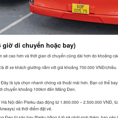
6 giờ di chuyển hoặc bay)
 sẽ cao hơn và thời gian di chuyển cũng dài hơn do khoảng các
 là đi xe khách giường nằm với giá khoảng 700.000 VNĐ/chiều. T
: Đây là lựa chọn nhanh chóng và thoải mái hơn. Bạn có thể bay 
để di chuyển khoảng 100km đến Măng Đen.
ừ Hà Nội đến Pleiku dao động từ 1.800.000 – 2.500.000 VNĐ, t
Airways) và thời điểm đặt vé.
g Đen từ sân bay Pleiku bằng ô tô sẽ phát sinh thêm, bạn nên hỏ