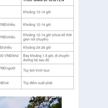
Khoảng 12-14 giờ
VNĐ/chiều
Khoảng 12-14 giờ
Khoảng 12-14 giờ (chưa kể thời
VNĐ/chiều
gian nối chuyến)
Đ/chiều
Khoảng 24-26 giờ
000 VNĐ/khứ
Bay khoảng 1.5 giờ, di chuyển
đường bộ sau đó
VNĐ/người
Tùy lịch trình tour
VNĐ/vé
Tùy điểm xuất phát