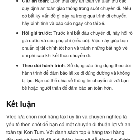
Giữ an toàn
: Luôn thắt dây an toàn và tuân thủ các
quy định an toàn giao thông trong suốt chuyến đi. Nếu
có bất kỳ vấn đề gì xảy ra trong quá trình di chuyển,
hãy bình tĩnh và báo cáo ngay cho tài xế.
Hỏi giá trước
: Trước khi bắt đầu chuyến đi, hãy hỏi rõ
giá cước và các phụ phí (nếu có). Việc này giúp bạn
chuẩn bị tài chính tốt hơn và tránh những bất ngờ về
chi phí sau khi kết thúc chuyến đi.
Theo dõi hành trình
: Sử dụng các ứng dụng theo dõi
hành trình để đảm bảo lái xe đi đúng đường và không
bị lạc. Bạn có thể chia sẻ thông tin chuyến đi với bạn
bè hoặc người thân để đảm bảo an toàn hơn.
Kết luận
Việc lựa chọn một hãng taxi uy tín và chuyên nghiệp là
yếu tố then chốt để bạn có một chuyến đi thuận lợi và an
toàn tại Kon Tum. Với danh sách top 6 hãng taxi hàng
đầu mà chúng tôi đã giới thiệu, bạn sẽ dễ dàng tìm được