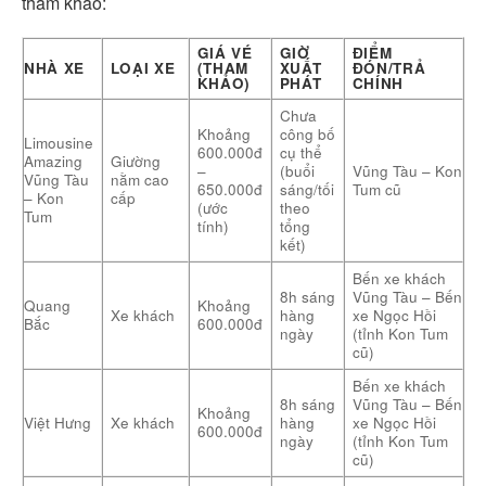
tham khảo:
GIÁ VÉ
GIỜ
ĐIỂM
NHÀ XE
LOẠI XE
(THAM
XUẤT
ĐÓN/TRẢ
KHẢO)
PHÁT
CHÍNH
Chưa
Khoảng
công bố
Limousine
600.000đ
cụ thể
Amazing
Giường
–
(buổi
Vũng Tàu – Kon
Vũng Tàu
nằm cao
650.000đ
sáng/tối
Tum cũ
– Kon
cấp
(ước
theo
Tum
tính)
tổng
kết)
Bến xe khách
8h sáng
Vũng Tàu – Bến
Quang
Khoảng
Xe khách
hàng
xe Ngọc Hồi
Bắc
600.000đ
ngày
(tỉnh Kon Tum
cũ)
Bến xe khách
8h sáng
Vũng Tàu – Bến
Khoảng
Việt Hưng
Xe khách
hàng
xe Ngọc Hồi
600.000đ
ngày
(tỉnh Kon Tum
cũ)