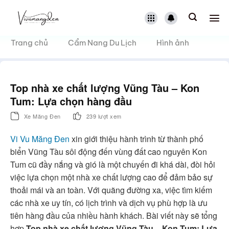
Bỏ
qua
nội
dung
Trang chủ
Cẩm Nang Du Lịch
Hình ảnh
Top nhà xe chất lượng Vũng Tàu – Kon
Tum: Lựa chọn hàng đầu
Xe Măng Đen
239 lượt xem
Vi Vu Măng Đen
xin giới thiệu hành trình từ thành phố
biển Vũng Tàu sôi động đến vùng đất cao nguyên Kon
Tum cũ đầy nắng và gió là một chuyến đi khá dài, đòi hỏi
việc lựa chọn một nhà xe chất lượng cao để đảm bảo sự
thoải mái và an toàn. Với quãng đường xa, việc tìm kiếm
các nhà xe uy tín, có lịch trình và dịch vụ phù hợp là ưu
tiên hàng đầu của nhiều hành khách. Bài viết này sẽ tổng
hợp
Top nhà xe chất lượng Vũng Tàu – Kon Tum: Lựa