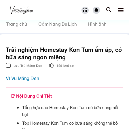
Bỏ
qua
nội
dung
Trang chủ
Cẩm Nang Du Lịch
Hình ảnh
Trải nghiệm Homestay Kon Tum ấm áp, có
bữa sáng ngon miệng
Lưu Trú Măng Đen
156 lượt xem
Vi Vu Măng Đen
📑 Nội Dung Chi Tiết
Tổng hợp các Homestay Kon Tum có bữa sáng nổi
bật
Top Homestay Kon Tum có bữa sáng không thể bỏ