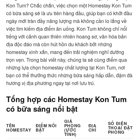
Kon Tum? Chắc chắn, việc chọn một Homestay Kon Tum
có bữa sáng sẽ là ưu tiên hàng đầu, giúp bạn có khởi đầu
ngày mới tràn đầy năng lượng mà không cần lo lắng về
việc tìm kiếm địa điểm ăn uống. Kon Tum không chỉ nổi
tiếng với cảnh quan thiên nhiên hoang sơ, văn hóa bản
địa độc đáo mà còn hút hồn du khách bởi những
homestay xinh xắn, mang đến trải nghiệm nghỉ dưỡng
trọn vẹn. Trong bài viết này, chúng ta sẽ cùng điểm qua
những lựa chọn homestay chất lượng tại Kon Tum, nơi
bạn có thể thưởng thức những bữa sáng hấp dẫn, đậm đà
hương vị địa phương ngay tại nơi lưu trú.
Tổng hợp các Homestay Kon Tum
có bữa sáng nổi bật
GIÁ
SỐ ĐIỆN
TÊN
ĐIỂM NỔI
PHÒNG
ĐỊA
THOẠI ĐẶT
HOMESTAY
BẬT
(ƯỚC
CHỈ
PHÒNG
TÍNH)