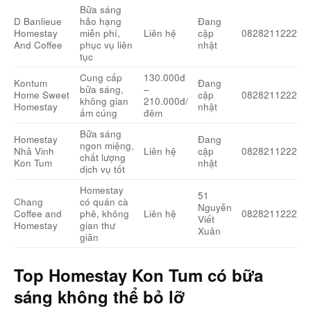
Bữa sáng
D Banlieue
hảo hạng
Đang
Homestay
miễn phí,
Liên hệ
cập
0828211222
And Coffee
phục vụ liên
nhật
tục
Cung cấp
130.000đ
Kontum
Đang
bữa sáng,
–
Home Sweet
cập
0828211222
không gian
210.000đ/
Homestay
nhật
ấm cúng
đêm
Bữa sáng
Homestay
Đang
ngon miệng,
Nhã Vinh
Liên hệ
cập
0828211222
chất lượng
Kon Tum
nhật
dịch vụ tốt
Homestay
51
Chang
có quán cà
Nguyễn
Coffee and
phê, không
Liên hệ
0828211222
Viết
Homestay
gian thư
Xuân
giãn
Top Homestay Kon Tum có bữa
sáng không thể bỏ lỡ