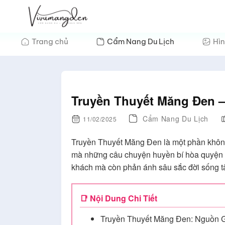
Bỏ
qua
nội
Trang chủ
Cẩm Nang Du Lịch
Hìn
dung
Truyền Thuyết Măng Đen 
Cẩm Nang Du Lịch
11/02/2025
Truyền Thuyết Măng Đen là một phần không
mà những câu chuyện huyền bí hòa quyện cù
khách mà còn phản ánh sâu sắc đời sống tâ
📑 Nội Dung Chi Tiết
Truyền Thuyết Măng Đen: Nguồn 