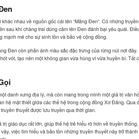
 Đen
 khác nhau về nguồn gốc cái tên “Măng Đen”. Có những truyền th
lên sau khi chàng trai dũng cảm tên Đen đánh bại yêu quái. Điề
ng mạnh mẽ cho sự sinh tồn và bảo vệ cộng đồng.
ăng Đen còn phản ánh màu sắc đặc trưng của rừng núi nơi đây.
hót vót, tạo nên một không gian vừa hùng vĩ vừa huyền bí. Tất
Gọi
ột danh xưng địa lý, mà còn mang trong mình một giá trị văn h
an hệ mật thiết giữa các thế hệ trong cộng đồng Xơ Đăng. Qua 
truyền thuyết được lưu truyền qua thời gian.
 giáo dục rất lớn, giúp thế hệ trẻ hiểu rõ hơn về truyền thống,
ì vậy, việc tìm hiểu và bảo tồn những truyền thuyết này trở thà