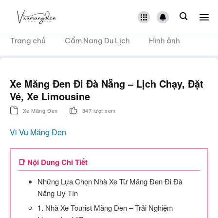
Bỏ
qua
nội
dung
Trang chủ
Cẩm Nang Du Lịch
Hình ảnh
Xe Măng Đen Đi Đà Nẵng – Lịch Chạy, Đặt
Vé, Xe Limousine
Xe Măng Đen
347 lượt xem
Vi Vu Măng Đen
📑 Nội Dung Chi Tiết
Những Lựa Chọn Nhà Xe Từ Măng Đen Đi Đà
Nẵng Uy Tín
1. Nhà Xe Tourist Măng Đen – Trải Nghiệm