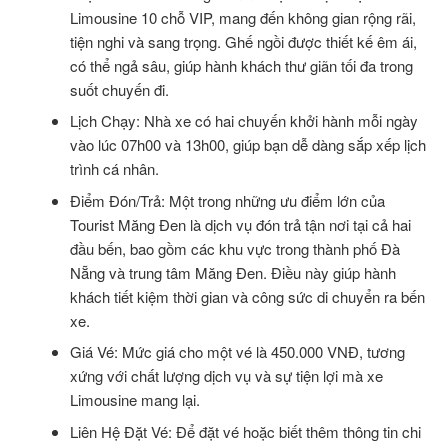
Limousine 10 chỗ VIP, mang đến không gian rộng rãi,
tiện nghi và sang trọng. Ghế ngồi được thiết kế êm ái,
có thể ngả sâu, giúp hành khách thư giãn tối đa trong
suốt chuyến đi.
Lịch Chạy: Nhà xe có hai chuyến khởi hành mỗi ngày
vào lúc 07h00 và 13h00, giúp bạn dễ dàng sắp xếp lịch
trình cá nhân.
Điểm Đón/Trả: Một trong những ưu điểm lớn của
Tourist Măng Đen là dịch vụ đón trả tận nơi tại cả hai
đầu bến, bao gồm các khu vực trong thành phố Đà
Nẵng và trung tâm Măng Đen. Điều này giúp hành
khách tiết kiệm thời gian và công sức di chuyển ra bến
xe.
Giá Vé: Mức giá cho một vé là 450.000 VNĐ, tương
xứng với chất lượng dịch vụ và sự tiện lợi mà xe
Limousine mang lại.
Liên Hệ Đặt Vé: Để đặt vé hoặc biết thêm thông tin chi