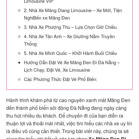
Limousine VIP
2. Nhà Xe Măng Diang Limousine – Xe Mới, Tiện
NghiBến xe Măng Đen
3. Nhà Xe Phượng Thu – Lựa Chọn Giờ Chiều
4. Nhà Xe Tân Anh – Xe Giường Nằm Truyền
Thống
5. Nhà Xe Minh Quốc – Khởi Hành Buổi Chiều
Hướng Dẫn Đặt Vé Xe Măng Đen Đi Đà Nẵng –
Lịch Chạy, Đặt Vé, Xe Limousine
Các Phương Thức Đặt Vé Phổ Biến:
Hành trình khám phá từ cao nguyên xanh mát Măng Đen
đến thành phố biển sôi động Đà Nẵng đang ngày càng
thu hút nhiều du khách. Để chuyến đi của bạn diễn ra
thuận lợi và thoải mái nhất, việc tìm hiểu các nhà xe uy tín
là điều vô cùng cần thiết. Trong bài viết này, chúng ta sẽ
cùng tìm hiểu chi tiết về các lựa chọn
Xe Măng Đen Đi