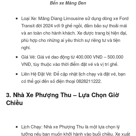
Bến xe Măng Đen
Loại Xe: Măng Diang Limousine sử dụng dòng xe Ford
Transit đời 2024 với 9 ghế ngồi, đảm bảo sự thoải mái
và an toàn cho hành khách. Xe được trang bị hiện đại,
phù hợp cho những ai yêu thích sự riêng tư và tiện
nghi.
Giá Vé: Giá vé dao động từ 400.000 VNĐ – 500.000
VNĐ, tùy thuộc vào thời điểm đặt vé và vị trí ghế.
Liên Hệ Đặt Vé: Để cập nhật lịch chạy và đặt vé, bạn
có thể gọi đến số điện thoại 0828211222.
3. Nhà Xe Phượng Thu – Lựa Chọn Giờ
Chiều
Lịch Chạy: Nhà xe Phượng Thu là một lựa chọn lý
tưởng nếu bạn muốn khởi hành vào buổi chiều. Xe xuất