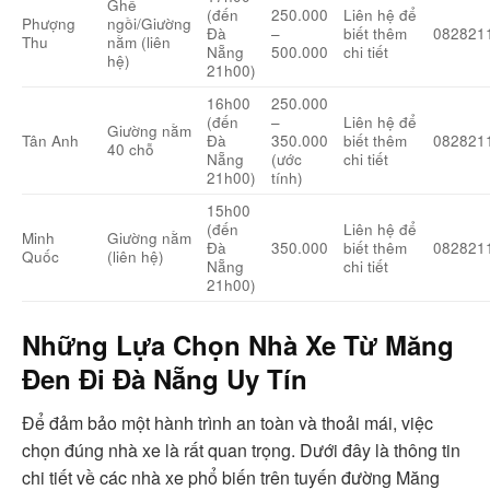
Ghế
(đến
250.000
Liên hệ để
Phượng
ngồi/Giường
Đà
–
biết thêm
082821
Thu
nằm (liên
Nẵng
500.000
chi tiết
hệ)
21h00)
16h00
250.000
(đến
–
Liên hệ để
Giường nằm
Tân Anh
Đà
350.000
biết thêm
082821
40 chỗ
Nẵng
(ước
chi tiết
21h00)
tính)
15h00
(đến
Liên hệ để
Minh
Giường nằm
Đà
350.000
biết thêm
082821
Quốc
(liên hệ)
Nẵng
chi tiết
21h00)
Những Lựa Chọn Nhà Xe Từ Măng
Đen Đi Đà Nẵng Uy Tín
Để đảm bảo một hành trình an toàn và thoải mái, việc
chọn đúng nhà xe là rất quan trọng. Dưới đây là thông tin
chi tiết về các nhà xe phổ biến trên tuyến đường Măng