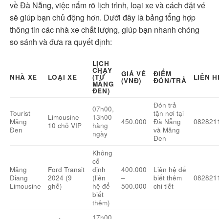
về Đà Nẵng, việc nắm rõ lịch trình, loại xe và cách đặt vé
sẽ giúp bạn chủ động hơn. Dưới đây là bảng tổng hợp
thông tin các nhà xe chất lượng, giúp bạn nhanh chóng
so sánh và đưa ra quyết định:
LỊCH
CHẠY
GIÁ VÉ
ĐIỂM
NHÀ XE
LOẠI XE
(TỪ
LIÊN H
(VNĐ)
ĐÓN/TRẢ
MĂNG
ĐEN)
Đón trả
07h00,
Tourist
tận nơi tại
Limousine
13h00
Măng
450.000
Đà Nẵng
082821
10 chỗ VIP
hàng
Đen
và Măng
ngày
Đen
Không
cố
Măng
Ford Transit
định
400.000
Liên hệ để
Diang
2024 (9
(liên
–
biết thêm
082821
Limousine
ghế)
hệ để
500.000
chi tiết
biết
thêm)
17h00