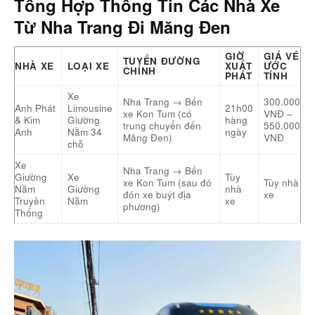
Tổng Hợp Thông Tin Các Nhà Xe
Từ Nha Trang Đi Măng Đen
GIỜ
GIÁ VÉ
TUYẾN ĐƯỜNG
NHÀ XE
LOẠI XE
XUẤT
ƯỚC
CHÍNH
PHÁT
TÍNH
Xe
Nha Trang → Bến
300.000
Anh Phát
Limousine
21h00
xe Kon Tum (có
VNĐ –
& Kim
Giường
hàng
trung chuyển đến
550.000
Anh
Nằm 34
ngày
Măng Đen)
VNĐ
chỗ
Xe
Nha Trang → Bến
Giường
Xe
Tùy
xe Kon Tum (sau đó
Tùy nhà
Nằm
Giường
nhà
đón xe buýt địa
xe
Truyền
Nằm
xe
phương)
Thống