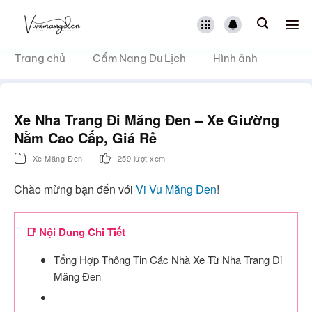
Bỏ
qua
nội
dung
Trang chủ
Cẩm Nang Du Lịch
Hình ảnh
Xe Nha Trang Đi Măng Đen – Xe Giường
Nằm Cao Cấp, Giá Rẻ
Xe Măng Đen
259 lượt xem
Chào mừng bạn đến với
Vi Vu Măng Đen
!
📑 Nội Dung Chi Tiết
Tổng Hợp Thông Tin Các Nhà Xe Từ Nha Trang Đi
Măng Đen