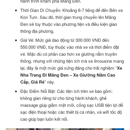
hành trình khám phá Măng Đen.
Thời Gian Di Chuyển: Khoảng 6-7 tiếng để đến Bến xe
Kon Tum. Sau đó, thời gian trung chuyển lên Măng
Đen sẽ tùy thuộc vào phương tiện và điều kiện giao
thông địa phương.
Giá Vé: Mức giá dao động từ 300.000 VNĐ đến
550.000 VNĐ, tùy thuộc vào nhà xe và thời điểm đặt
vé. Mặc dù có phần cao hơn xe giường nằm truyền
thống, nhưng với những tiện ích mà xe limousine mang
lại, đây là một mức giá xứng đáng cho trải nghiệm “
Xe
Nha Trang Đi Măng Đen – Xe Giường Nằm Cao
Cấp, Giá Rẻ
” này.
Đặc Điểm Nổi Bật: Các tiện ích trên xe bao gồm:
không gian riêng tư cho từng hành khách, ghế
massage giúp giảm mệt mỏi, cổng sạc USB tiện lợi để
sạc điện thoại hoặc các thiết bị cá nhân, và wifi tốc độ
cao giúp bạn luôn kết nối.