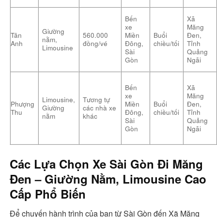
Bến
Xã
xe
Măng
Giường
Tân
560.000
Miền
Buổi
Đen,
nằm,
Anh
đồng/vé
Đông,
chiều/tối
Tỉnh
Limousine
Sài
Quảng
Gòn
Ngãi
Bến
Xã
xe
Măng
Limousine,
Tương tự
Phượng
Miền
Buổi
Đen,
Giường
các nhà xe
Thu
Đông,
chiều/tối
Tỉnh
nằm
khác
Sài
Quảng
Gòn
Ngãi
Các Lựa Chọn
Xe Sài Gòn Đi Măng
Đen – Giường Nằm, Limousine Cao
Cấp
Phổ Biến
Để chuyến hành trình của bạn từ Sài Gòn đến Xã Măng