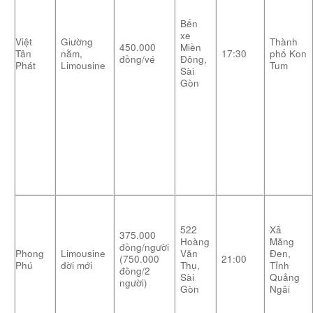
Bến
xe
Việt
Giường
Thành
450.000
Miền
Tân
nằm,
17:30
phố Kon
đồng/vé
Đông,
Phát
Limousine
Tum
Sài
Gòn
522
Xã
375.000
Hoàng
Măng
đồng/người
Phong
Limousine
Văn
Đen,
(750.000
21:00
Phú
đời mới
Thụ,
Tỉnh
đồng/2
Sài
Quảng
người)
Gòn
Ngãi