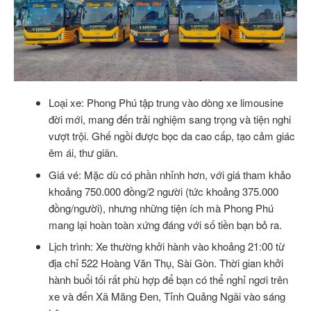
Loại xe: Phong Phú tập trung vào dòng xe limousine
đời mới, mang đến trải nghiệm sang trọng và tiện nghi
vượt trội. Ghế ngồi được bọc da cao cấp, tạo cảm giác
êm ái, thư giãn.
Giá vé: Mặc dù có phần nhỉnh hơn, với giá tham khảo
khoảng 750.000 đồng/2 người (tức khoảng 375.000
đồng/người), nhưng những tiện ích mà Phong Phú
mang lại hoàn toàn xứng đáng với số tiền bạn bỏ ra.
Lịch trình: Xe thường khởi hành vào khoảng 21:00 từ
địa chỉ 522 Hoàng Văn Thụ, Sài Gòn. Thời gian khởi
hành buổi tối rất phù hợp để bạn có thể nghỉ ngơi trên
xe và đến Xã Măng Đen, Tỉnh Quảng Ngãi vào sáng