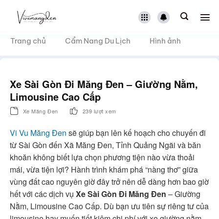
Bỏ
qua
nội
dung
Trang chủ
Cẩm Nang Du Lịch
Hình ảnh
Xe Sài Gòn Đi Măng Đen – Giường Nằm,
Limousine Cao Cấp
Xe Măng Đen
239 lượt xem
Vi Vu Măng Đen
sẽ giúp bạn lên kế hoạch cho chuyến đi
từ Sài Gòn đến Xã Măng Đen, Tỉnh Quảng Ngãi và băn
khoăn không biết lựa chọn phương tiện nào vừa thoải
mái, vừa tiện lợi? Hành trình khám phá “nàng thơ” giữa
vùng đất cao nguyên giờ đây trở nên dễ dàng hơn bao giờ
hết với các dịch vụ
Xe Sài Gòn Đi Măng Đen
– Giường
Nằm, Limousine Cao Cấp. Dù bạn ưu tiên sự riêng tư của
limousine hay muốn tiết kiệm chi phí với xe giường nằm