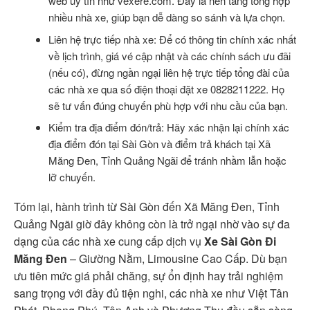
web uy tín như vexere.com. Đây là nền tảng tổng hợp
nhiều nhà xe, giúp bạn dễ dàng so sánh và lựa chọn.
Liên hệ trực tiếp nhà xe: Để có thông tin chính xác nhất
về lịch trình, giá vé cập nhật và các chính sách ưu đãi
(nếu có), đừng ngần ngại liên hệ trực tiếp tổng đài của
các nhà xe qua số điện thoại đặt xe 0828211222. Họ
sẽ tư vấn đúng chuyến phù hợp với nhu cầu của bạn.
Kiểm tra địa điểm đón/trả: Hãy xác nhận lại chính xác
địa điểm đón tại Sài Gòn và điểm trả khách tại Xã
Măng Đen, Tỉnh Quảng Ngãi để tránh nhầm lẫn hoặc
lỡ chuyến.
Tóm lại, hành trình từ Sài Gòn đến Xã Măng Đen, Tỉnh
Quảng Ngãi giờ đây không còn là trở ngại nhờ vào sự đa
dạng của các nhà xe cung cấp dịch vụ
Xe Sài Gòn Đi
Măng Đen
– Giường Nằm, Limousine Cao Cấp. Dù bạn
ưu tiên mức giá phải chăng, sự ổn định hay trải nghiệm
sang trọng với đầy đủ tiện nghi, các nhà xe như Việt Tân