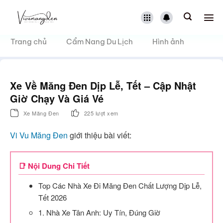
Bỏ
qua
nội
dung
Trang chủ
Cẩm Nang Du Lịch
Hình ảnh
Xe Về Măng Đen Dịp Lễ, Tết – Cập Nhật
Giờ Chạy Và Giá Vé
Xe Măng Đen
225 lượt xem
Vi Vu Măng Đen
giới thiệu bài viết:
📑 Nội Dung Chi Tiết
Top Các Nhà Xe Đi Măng Đen Chất Lượng Dịp Lễ,
Tết 2026
1. Nhà Xe Tân Anh: Uy Tín, Đúng Giờ