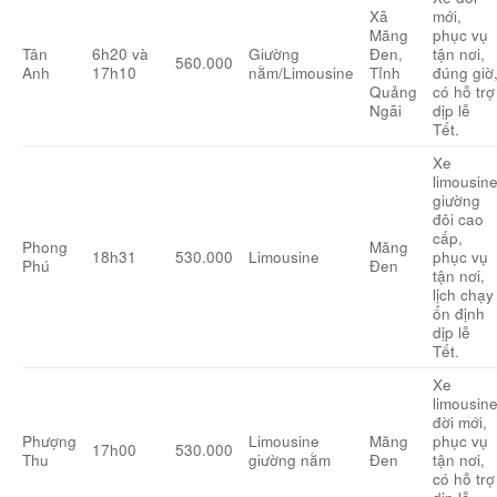
Xã
mới,
Măng
phục vụ
Tân
6h20 và
Giường
Đen,
tận nơi,
560.000
Anh
17h10
nằm/Limousine
Tỉnh
đúng giờ
Quảng
có hỗ trợ
Ngãi
dịp lễ
Tết.
Xe
limousin
giường
đôi cao
cấp,
Phong
Măng
18h31
530.000
Limousine
phục vụ
Phú
Đen
tận nơi,
lịch chạy
ổn định
dịp lễ
Tết.
Xe
limousin
đời mới,
Phượng
Limousine
Măng
phục vụ
17h00
530.000
Thu
giường nằm
Đen
tận nơi,
có hỗ trợ