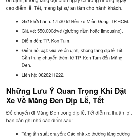
ổn định, không tăng đột biến ngay cả trong những ngày
cao điểm lễ, Tết, mang lại sự an tâm cho hành khách.
Giờ khởi hành: 17h30 từ Bến xe Miền Đông, TP.HCM.
Giá vé: 550.000đ/vé (giường nằm hoặc limousine).
Điểm đến: TP. Kon Tum.
Điểm nổi bật: Giá vé ổn định, không tăng dịp lễ Tết.
Cần trung chuyển thêm từ TP. Kon Tum đến Măng
Đen.
Liên hệ: 0828211222.
Những Lưu Ý Quan Trọng Khi Đặt
Xe Về Măng Đen Dịp Lễ, Tết
Để chuyến đi Măng Đen trong dịp lễ, Tết diễn ra thuận lợi,
bạn cần ghi nhớ các điểm sau:
Tăng tần suất chuyến: Các nhà xe thường tăng cường