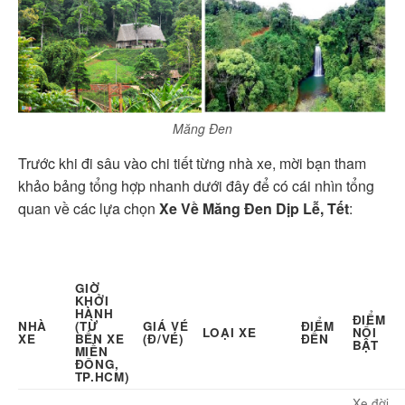
Măng Đen
Trước khi đi sâu vào chi tiết từng nhà xe, mời bạn tham
khảo bảng tổng hợp nhanh dưới đây để có cái nhìn tổng
quan về các lựa chọn
Xe Về Măng Đen Dịp Lễ, Tết
:
GIỜ
KHỞI
HÀNH
ĐIỂM
NHÀ
(TỪ
GIÁ VÉ
ĐIỂM
LOẠI XE
NỔI
XE
BẾN XE
(Đ/VÉ)
ĐẾN
BẬT
MIỀN
ĐÔNG,
TP.HCM)
Xe đời