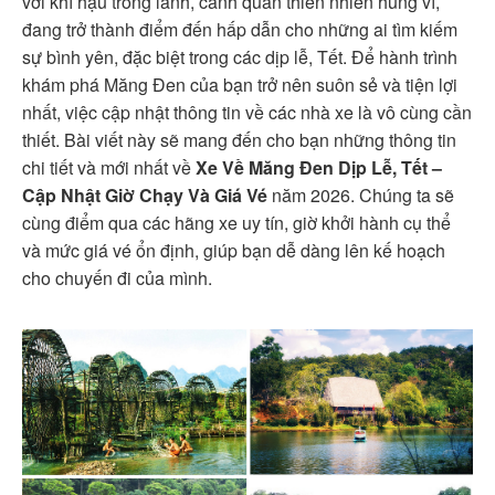
với khí hậu trong lành, cảnh quan thiên nhiên hùng vĩ,
đang trở thành điểm đến hấp dẫn cho những ai tìm kiếm
sự bình yên, đặc biệt trong các dịp lễ, Tết. Để hành trình
khám phá Măng Đen của bạn trở nên suôn sẻ và tiện lợi
nhất, việc cập nhật thông tin về các nhà xe là vô cùng cần
thiết. Bài viết này sẽ mang đến cho bạn những thông tin
chi tiết và mới nhất về
Xe Về Măng Đen Dịp Lễ, Tết –
Cập Nhật Giờ Chạy Và Giá Vé
năm 2026. Chúng ta sẽ
cùng điểm qua các hãng xe uy tín, giờ khởi hành cụ thể
và mức giá vé ổn định, giúp bạn dễ dàng lên kế hoạch
cho chuyến đi của mình.