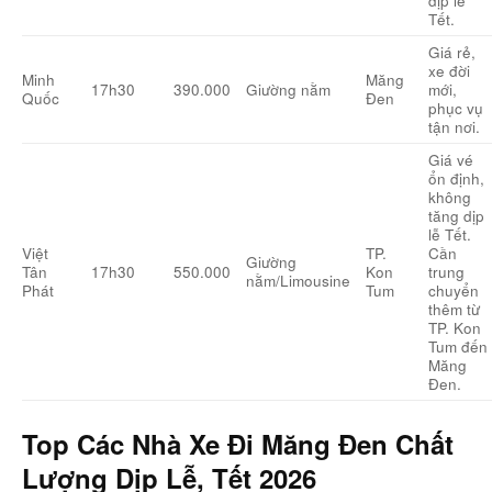
dịp lễ
Tết.
Giá rẻ,
xe đời
Minh
Măng
17h30
390.000
Giường nằm
mới,
Quốc
Đen
phục vụ
tận nơi.
Giá vé
ổn định,
không
tăng dịp
lễ Tết.
Việt
TP.
Cần
Giường
Tân
17h30
550.000
Kon
trung
nằm/Limousine
Phát
Tum
chuyển
thêm từ
TP. Kon
Tum đến
Măng
Đen.
Top Các Nhà Xe Đi Măng Đen Chất
Lượng Dịp Lễ, Tết 2026