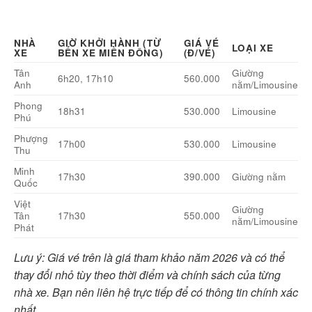
NHÀ
GIỜ KHỞI HÀNH (TỪ
GIÁ VÉ
LOẠI XE
XE
BẾN XE MIỀN ĐÔNG)
(Đ/VÉ)
Tân
Giường
6h20, 17h10
560.000
Anh
nằm/Limousine
Phong
18h31
530.000
Limousine
Phú
Phượng
17h00
530.000
Limousine
Thu
Minh
17h30
390.000
Giường nằm
Quốc
Việt
Giường
Tân
17h30
550.000
nằm/Limousine
Phát
Lưu ý: Giá vé trên là giá tham khảo năm 2026 và có thể
thay đổi nhỏ tùy theo thời điểm và chính sách của từng
nhà xe. Bạn nên liên hệ trực tiếp để có thông tin chính xác
nhất.