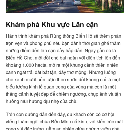
Khám phá Khu vực Lân cận
Hành trình khám phá Rừng thông Biển Hồ sẽ thêm phần
trọn vẹn và phong phú nếu bạn dành thời gian ghé thăm
những điểm đến lân cận đầy hấp dẫn. Ngay gần đó là
Biển Hồ Chè, một đồi chè bạt ngàn với diện tích lên đến
khoảng 1.000 hecta, mở ra một khung cảnh thiên nhiên
xanh ngát trải dài bất tận, đầy thơ mộng. Những luống
chè xanh mướt uốn lượn theo sườn đồi không chỉ là một
biểu tượng kinh tế quan trọng của vùng mà còn là một
thắng cảnh tuyệt đẹp để chiêm ngưỡng, chụp ảnh và tận
hưởng mùi hương dịu nhẹ của chè.
Trên con đường dẫn đến đây, du khách còn có cơ hội
viếng thăm ngôi chùa Bửu Minh cổ kính, với kiến trúc mái
cong vút đặc trưng, nằm an nhiên giữa những vườn chè