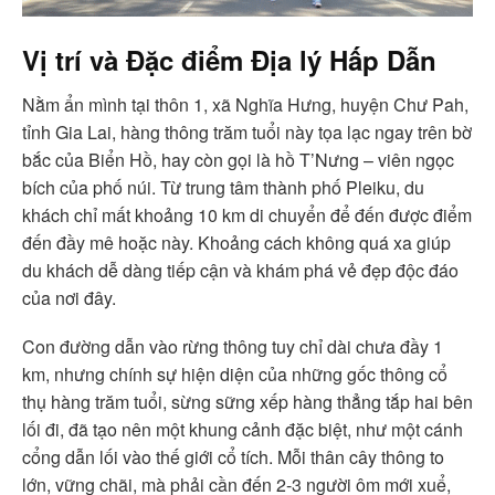
Vị trí và Đặc điểm Địa lý Hấp Dẫn
Nằm ẩn mình tại thôn 1, xã Nghĩa Hưng, huyện Chư Pah,
tỉnh Gia Lai, hàng thông trăm tuổi này tọa lạc ngay trên bờ
bắc của Biển Hồ, hay còn gọi là hồ T’Nưng – viên ngọc
bích của phố núi. Từ trung tâm thành phố Pleiku, du
khách chỉ mất khoảng 10 km di chuyển để đến được điểm
đến đầy mê hoặc này. Khoảng cách không quá xa giúp
du khách dễ dàng tiếp cận và khám phá vẻ đẹp độc đáo
của nơi đây.
Con đường dẫn vào rừng thông tuy chỉ dài chưa đầy 1
km, nhưng chính sự hiện diện của những gốc thông cổ
thụ hàng trăm tuổi, sừng sững xếp hàng thẳng tắp hai bên
lối đi, đã tạo nên một khung cảnh đặc biệt, như một cánh
cổng dẫn lối vào thế giới cổ tích. Mỗi thân cây thông to
lớn, vững chãi, mà phải cần đến 2-3 người ôm mới xuể,