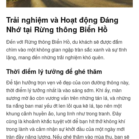
Trải nghiệm và Hoạt động Đáng
Nhớ tại Rừng thông Biển Hồ
Đến với Rừng thông Biển Hồ, du khách sẽ được đắm
chìm vào một không gian ngập tràn sắc xanh và sự tĩnh
lặng, mang đến những trải nghiệm khó quên.
Thời điểm lý tưởng để ghé thăm
Để tận hưởng trọn vẹn vẻ đẹp của con đường thông này,
thời điểm lý tưởng nhất là vào sáng sớm. Khi ấy, màn
sương mờ ảo còn vương vấn trên những tán lá, và những
tia nắng ban mai yếu ớt len lỏi qua kẽ lá, tạo nên một
khung cảnh huyền ảo, lung linh như trong tranh. Đây
cũng là khoảnh khắc tuyệt vời để bạn hít thở không khí
trong lành và cảm nhận sự khởi đầu của một ngày mới
tràn đầy năng lượng. Nếu ghé thăm vào mùa thu, bạn sẽ