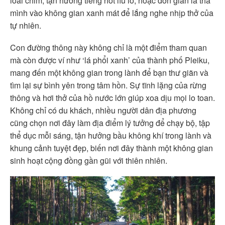
loài chim, tận hưởng tiếng hót líu lo, hoặc đơn giản là thả
mình vào không gian xanh mát để lắng nghe nhịp thở của
tự nhiên.
Con đường thông này không chỉ là một điểm tham quan
mà còn được ví như ‘lá phổi xanh’ của thành phố Pleiku,
mang đến một không gian trong lành để bạn thư giãn và
tìm lại sự bình yên trong tâm hồn. Sự tĩnh lặng của rừng
thông và hơi thở của hồ nước lớn giúp xoa dịu mọi lo toan.
Không chỉ có du khách, nhiều người dân địa phương
cũng chọn nơi đây làm địa điểm lý tưởng để chạy bộ, tập
thể dục mỗi sáng, tận hưởng bầu không khí trong lành và
khung cảnh tuyệt đẹp, biến nơi đây thành một không gian
sinh hoạt cộng đồng gần gũi với thiên nhiên.