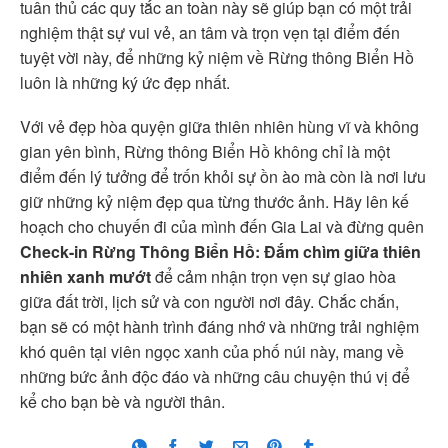
tuân thủ các quy tắc an toàn này sẽ giúp bạn có một trải
nghiệm thật sự vui vẻ, an tâm và trọn vẹn tại điểm đến
tuyệt vời này, để những kỷ niệm về Rừng thông Biển Hồ
luôn là những ký ức đẹp nhất.
Với vẻ đẹp hòa quyện giữa thiên nhiên hùng vĩ và không
gian yên bình, Rừng thông Biển Hồ không chỉ là một
điểm đến lý tưởng để trốn khỏi sự ồn ào mà còn là nơi lưu
giữ những kỷ niệm đẹp qua từng thước ảnh. Hãy lên kế
hoạch cho chuyến đi của mình đến Gia Lai và đừng quên
Check-in Rừng Thông Biển Hồ: Đắm chìm giữa thiên
nhiên xanh mướt
để cảm nhận trọn vẹn sự giao hòa
giữa đất trời, lịch sử và con người nơi đây. Chắc chắn,
bạn sẽ có một hành trình đáng nhớ và những trải nghiệm
khó quên tại viên ngọc xanh của phố núi này, mang về
những bức ảnh độc đáo và những câu chuyện thú vị để
kể cho bạn bè và người thân.