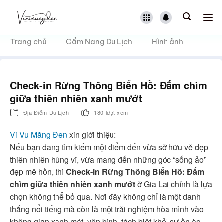
Bỏ
qua
nội
dung
Trang chủ
Cẩm Nang Du Lịch
Hình ảnh
Check-in Rừng Thông Biển Hồ: Đắm chìm
giữa thiên nhiên xanh mướt
Địa Điểm Du Lịch
180 lượt xem
Vi Vu Măng Đen
xin giới thiệu:
Nếu bạn đang tìm kiếm một điểm đến vừa sở hữu vẻ đẹp
thiên nhiên hùng vĩ, vừa mang đến những góc “sống ảo”
đẹp mê hồn, thì
Check-in Rừng Thông Biển Hồ: Đắm
chìm giữa thiên nhiên xanh mướt
ở Gia Lai chính là lựa
chọn không thể bỏ qua. Nơi đây không chỉ là một danh
thắng nổi tiếng mà còn là một trải nghiệm hòa mình vào
không gian xanh mát, yên bình, tách biệt khỏi sự ồn ào