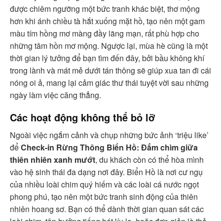
được chiêm ngưỡng một bức tranh khác biệt, thơ mộng
hơn khi ánh chiều tà hắt xuống mặt hồ, tạo nên một gam
màu tím hồng mơ màng đầy lãng mạn, rất phù hợp cho
những tâm hồn mơ mộng. Ngược lại, mùa hè cũng là một
thời gian lý tưởng để bạn tìm đến đây, bởi bầu không khí
trong lành và mát mẻ dưới tán thông sẽ giúp xua tan đi cái
nóng oi ả, mang lại cảm giác thư thái tuyệt vời sau những
ngày làm việc căng thẳng.
Các hoạt động không thể bỏ lỡ
Ngoài việc ngắm cảnh và chụp những bức ảnh ‘triệu like’
để
Check-in Rừng Thông Biển Hồ: Đắm chìm giữa
thiên nhiên xanh mướt
, du khách còn có thể hòa mình
vào hệ sinh thái đa dạng nơi đây. Biển Hồ là nơi cư ngụ
của nhiều loài chim quý hiếm và các loài cá nước ngọt
phong phú, tạo nên một bức tranh sinh động của thiên
nhiên hoang sơ. Bạn có thể dành thời gian quan sát các