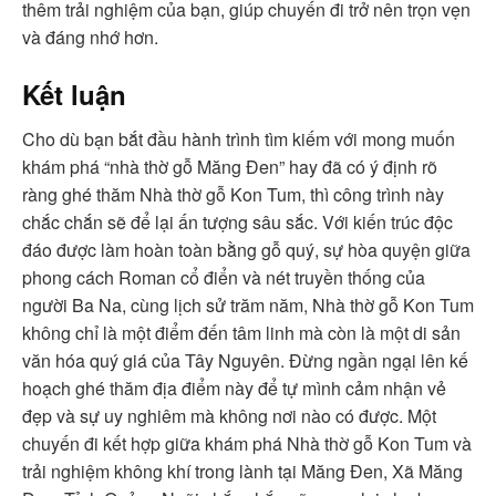
thêm trải nghiệm của bạn, giúp chuyến đi trở nên trọn vẹn
và đáng nhớ hơn.
Kết luận
Cho dù bạn bắt đầu hành trình tìm kiếm với mong muốn
khám phá “nhà thờ gỗ Măng Đen” hay đã có ý định rõ
ràng ghé thăm Nhà thờ gỗ Kon Tum, thì công trình này
chắc chắn sẽ để lại ấn tượng sâu sắc. Với kiến trúc độc
đáo được làm hoàn toàn bằng gỗ quý, sự hòa quyện giữa
phong cách Roman cổ điển và nét truyền thống của
người Ba Na, cùng lịch sử trăm năm, Nhà thờ gỗ Kon Tum
không chỉ là một điểm đến tâm linh mà còn là một di sản
văn hóa quý giá của Tây Nguyên. Đừng ngần ngại lên kế
hoạch ghé thăm địa điểm này để tự mình cảm nhận vẻ
đẹp và sự uy nghiêm mà không nơi nào có được. Một
chuyến đi kết hợp giữa khám phá Nhà thờ gỗ Kon Tum và
trải nghiệm không khí trong lành tại Măng Đen, Xã Măng