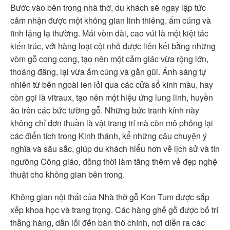
Bước vào bên trong nhà thờ, du khách sẽ ngay lập tức
cảm nhận được một không gian linh thiêng, ấm cúng và
tĩnh lặng lạ thường. Mái vòm dài, cao vút là một kiệt tác
kiến trúc, với hàng loạt cột nhỏ được liên kết bằng những
vòm gỗ cong cong, tạo nên một cảm giác vừa rộng lớn,
thoáng đãng, lại vừa ấm cúng và gần gũi. Ánh sáng tự
nhiên từ bên ngoài len lỏi qua các cửa sổ kính màu, hay
còn gọi là vitraux, tạo nên một hiệu ứng lung linh, huyền
ảo trên các bức tường gỗ. Những bức tranh kính này
không chỉ đơn thuần là vật trang trí mà còn mô phỏng lại
các điển tích trong Kinh thánh, kể những câu chuyện ý
nghĩa và sâu sắc, giúp du khách hiểu hơn về lịch sử và tín
ngưỡng Công giáo, đồng thời làm tăng thêm vẻ đẹp nghệ
thuật cho không gian bên trong.
Không gian nội thất của Nhà thờ gỗ Kon Tum được sắp
xếp khoa học và trang trọng. Các hàng ghế gỗ được bố trí
thẳng hàng, dẫn lối đến bàn thờ chính, nơi diễn ra các