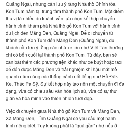
Quảng Ngãi, nhưng cần lưu ý rằng Nhà thờ Chính tòa
Kon Tum nằm tại trung tâm thành phố Kon Tum. Một điểm
thú vị là nhiều du khách vẫn lựa chọn kết hợp chuyến
hành trình khám phá Nhà thờ gỗ Kon Tum với hành trình
du lịch đến Măng Đen, Quảng Ngãi. Để di chuyển từ
thành phố Kon Tum đến Măng Đen (Quảng Ngãi), du
khách cần lưu ý rằng các nhà xe lớn như Việt Tân thường
chỉ có bến cuối tại thành phố Kon Tum. Từ đây, bạn sẽ
cần bắt thêm các phương tiện khác như xe buýt hoặc taxi
để đến được Măng Đen và trải nghiệm khí hậu mát mẻ
quanh năm cùng các thắng cảnh nổi tiếng như Hồ Đăk
Ke, Thác Pa Sỹ. Sự kết hợp này tạo nên một chuyến đi đa
dạng, vừa có chiều sâu văn hóa lịch sử, vừa có sự thư
giãn và hòa mình vào thiên nhiên tươi đẹp.
Việc di chuyển giữa Nhà thờ gỗ Kon Tum và Măng Đen,
Xã Măng Đen, Tỉnh Quảng Ngãi sẽ yêu cầu một hành
trình riêng biệt. Tuy không phải là “quá gần” như nếu ở