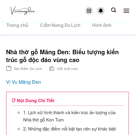
Bỏ
qua
nội
dung
Trang chủ
Cẩm Nang Du Lịch
Hình ảnh
Nhà thờ gỗ Măng Đen: Biểu tượng kiến
trúc gỗ độc đáo vùng cao
Địa Điểm Du Lịch
206 lượt xem
Vi Vu Măng Đen
📑 Nội Dung Chi Tiết
1. Lịch sử hình thành và kiến trúc ấn tượng của
Nhà thờ gỗ Kon Tum
2. Những đặc điểm nổi bật tạo nên sự khác biệt