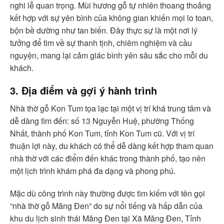
nghi lễ quan trọng. Mùi hương gỗ tự nhiên thoang thoảng
kết hợp với sự yên bình của không gian khiến mọi lo toan,
bộn bề dường như tan biến. Đây thực sự là một nơi lý
tưởng để tìm về sự thanh tịnh, chiêm nghiệm và cầu
nguyện, mang lại cảm giác bình yên sâu sắc cho mỗi du
khách.
3. Địa điểm và gợi ý hành trình
Nhà thờ gỗ Kon Tum tọa lạc tại một vị trí khá trung tâm và
dễ dàng tìm đến: số 13 Nguyễn Huệ, phường Thống
Nhất, thành phố Kon Tum, tỉnh Kon Tum cũ. Với vị trí
thuận lợi này, du khách có thể dễ dàng kết hợp tham quan
nhà thờ với các điểm đến khác trong thành phố, tạo nên
một lịch trình khám phá đa dạng và phong phú.
Mặc dù công trình này thường được tìm kiếm với tên gọi
“nhà thờ gỗ Măng Đen” do sự nổi tiếng và hấp dẫn của
khu du lịch sinh thái Măng Đen tại Xã Măng Đen, Tỉnh