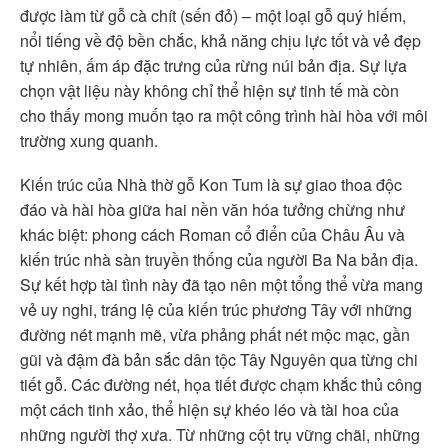
được làm từ gỗ cà chít (sến đỏ) – một loại gỗ quý hiếm,
nổi tiếng về độ bền chắc, khả năng chịu lực tốt và vẻ đẹp
tự nhiên, ấm áp đặc trưng của rừng núi bản địa. Sự lựa
chọn vật liệu này không chỉ thể hiện sự tinh tế mà còn
cho thấy mong muốn tạo ra một công trình hài hòa với môi
trường xung quanh.
Kiến trúc của Nhà thờ gỗ Kon Tum là sự giao thoa độc
đáo và hài hòa giữa hai nền văn hóa tưởng chừng như
khác biệt: phong cách Roman cổ điển của Châu Âu và
kiến trúc nhà sàn truyền thống của người Ba Na bản địa.
Sự kết hợp tài tình này đã tạo nên một tổng thể vừa mang
vẻ uy nghi, tráng lệ của kiến trúc phương Tây với những
đường nét mạnh mẽ, vừa phảng phất nét mộc mạc, gần
gũi và đậm đà bản sắc dân tộc Tây Nguyên qua từng chi
tiết gỗ. Các đường nét, họa tiết được chạm khắc thủ công
một cách tinh xảo, thể hiện sự khéo léo và tài hoa của
những người thợ xưa. Từ những cột trụ vững chãi, những