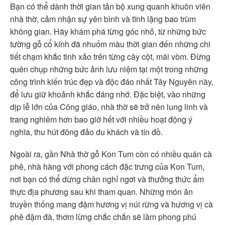
Bạn có thể dành thời gian tản bộ xung quanh khuôn viên
nhà thờ, cảm nhận sự yên bình và tĩnh lặng bao trùm
không gian. Hãy khám phá từng góc nhỏ, từ những bức
tường gỗ cổ kính đã nhuốm màu thời gian đến những chi
tiết chạm khắc tinh xảo trên từng cây cột, mái vòm. Đừng
quên chụp những bức ảnh lưu niệm tại một trong những
công trình kiến trúc đẹp và độc đáo nhất Tây Nguyên này,
để lưu giữ khoảnh khắc đáng nhớ. Đặc biệt, vào những
dịp lễ lớn của Công giáo, nhà thờ sẽ trở nên lung linh và
trang nghiêm hơn bao giờ hết với nhiều hoạt động ý
nghĩa, thu hút đông đảo du khách và tín đồ.
Ngoài ra, gần Nhà thờ gỗ Kon Tum còn có nhiều quán cà
phê, nhà hàng với phong cách đặc trưng của Kon Tum,
nơi bạn có thể dừng chân nghỉ ngơi và thưởng thức ẩm
thực địa phương sau khi tham quan. Những món ăn
truyền thống mang đậm hương vị núi rừng và hương vị cà
phê đậm đà, thơm lừng chắc chắn sẽ làm phong phú