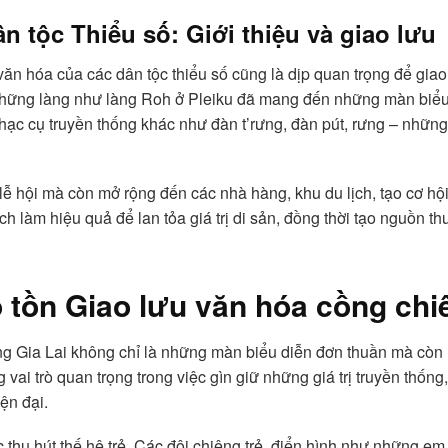
n tộc Thiểu số: Giới thiệu và giao lưu
ăn hóa của các dân tộc thiểu số cũng là dịp quan trọng để giao
 những làng như làng Roh ở Pleiku đã mang đến những màn biểu
 nhạc cụ truyền thống khác như đàn t’rưng, đàn pút, rưng – nh
lễ hội mà còn mở rộng đến các nhà hàng, khu du lịch, tạo cơ hộ
h làm hiệu quả để lan tỏa giá trị di sản, đồng thời tạo nguồn t
o tồn Giao lưu văn hóa cồng chi
ng Gia Lai không chỉ là những màn biểu diễn đơn thuần mà còn
vai trò quan trọng trong việc gìn giữ những giá trị truyền thống
ện đại.
c thu hút thế hệ trẻ. Các đội chiêng trẻ, điển hình như những e