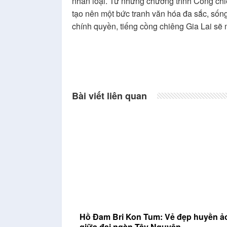
nhân loại. Từ những chương trình Cồng ch
tạo nên một bức tranh văn hóa đa sắc, sốn
chính quyền, tiếng cồng chiêng Gia Lai sẽ
Bài viết liên quan
Hồ Đam Bri Kon Tum: Vẻ đẹp huyền ả
giữa đại ngàn Tây Nguyên