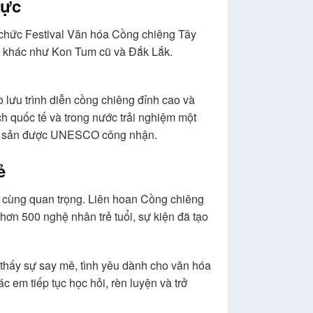
vực
ổ chức Festival Văn hóa Cồng chiêng Tây
ên khác như Kon Tum cũ và Đắk Lắk.
 lưu trình diễn cồng chiêng đỉnh cao và
ch quốc tế và trong nước trải nghiệm một
ị di sản được UNESCO công nhận.
ẻ
vô cùng quan trọng. Liên hoan Cồng chiêng
 hơn 500 nghệ nhân trẻ tuổi, sự kiện đã tạo
 thấy sự say mê, tình yêu dành cho văn hóa
c em tiếp tục học hỏi, rèn luyện và trở