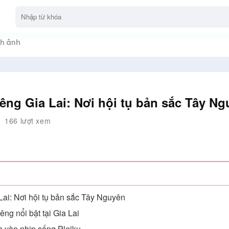
h ảnh
êng Gia Lai: Nơi hội tụ bản sắc Tây N
166 lượt xem
Lai: Nơi hội tụ bản sắc Tây Nguyên
ng nổi bật tại Gia Lai
h vào nhịp sống Pleiku