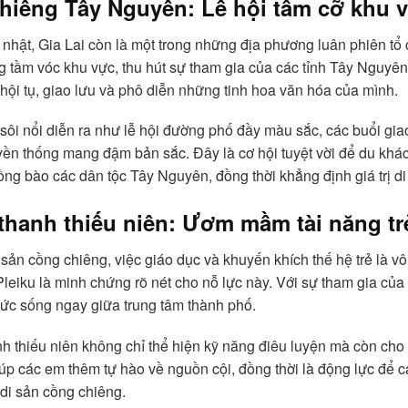
chiêng Tây Nguyên: Lễ hội tầm cỡ khu 
 nhật, Gia Lai còn là một trong những địa phương luân phiên t
g tầm vóc khu vực, thu hút sự tham gia của các tỉnh Tây Nguy
 hội tụ, giao lưu và phô diễn những tinh hoa văn hóa của mình.
sôi nổi diễn ra như lễ hội đường phố đầy màu sắc, các buổi giao
uyền thống mang đậm bản sắc. Đây là cơ hội tuyệt vời để du khá
đồng bào các dân tộc Tây Nguyên, đồng thời khẳng định giá tr
thanh thiếu niên: Ươm mầm tài năng tr
i sản cồng chiêng, việc giáo dục và khuyến khích thế hệ trẻ là 
i Pleiku là minh chứng rõ nét cho nỗ lực này. Với sự tham gia của
ức sống ngay giữa trung tâm thành phố.
h thiếu niên không chỉ thể hiện kỹ năng điêu luyện mà còn cho
iúp các em thêm tự hào về nguồn cội, đồng thời là động lực để cá
di sản cồng chiêng.