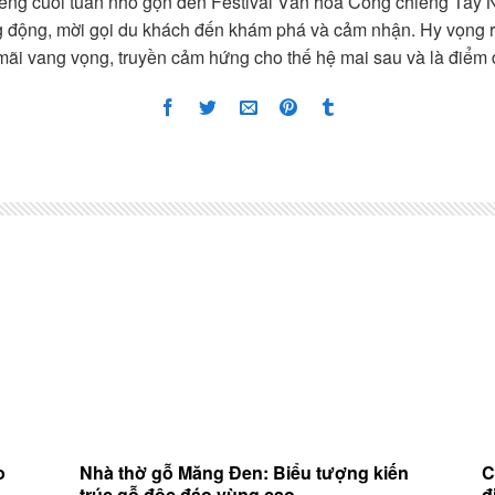
iêng cuối tuần nhỏ gọn đến Festival Văn hóa Cồng chiêng Tây 
g động, mời gọi du khách đến khám phá và cảm nhận. Hy vọng r
 mãi vang vọng, truyền cảm hứng cho thế hệ mai sau và là điểm 
o
Nhà thờ gỗ Măng Đen: Biểu tượng kiến
C
trúc gỗ độc đáo vùng cao
đ