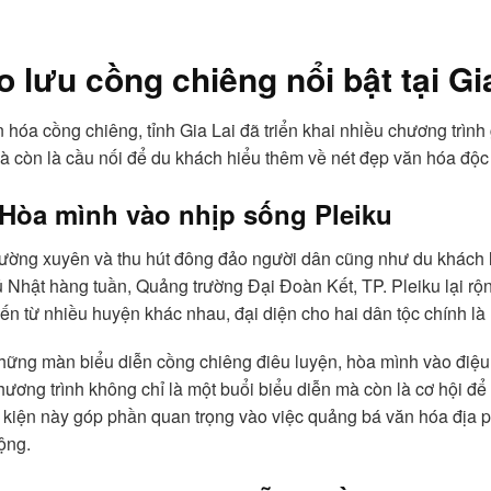
 lưu cồng chiêng nổi bật tại Gi
ăn hóa cồng chiêng, tỉnh Gia Lai đã triển khai nhiều chương trì
à còn là cầu nối để du khách hiểu thêm về nét đẹp văn hóa độc
 Hòa mình vào nhịp sống Pleiku
ường xuyên và thu hút đông đảo người dân cũng như du khách l
 Nhật hàng tuần, Quảng trường Đại Đoàn Kết, TP. Pleiku lại rộ
n từ nhiều huyện khác nhau, đại diện cho hai dân tộc chính là 
hững màn biểu diễn cồng chiêng điêu luyện, hòa mình vào đi
ơng trình không chỉ là một buổi biểu diễn mà còn là cơ hội để 
 kiện này góp phần quan trọng vào việc quảng bá văn hóa địa 
ộng.