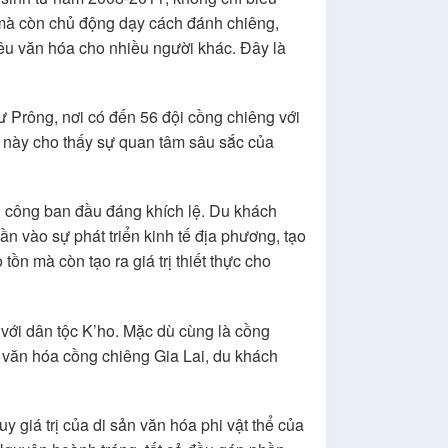
 mà còn chủ động dạy cách đánh chiêng,
êu văn hóa cho nhiều người khác. Đây là
hư Prông, nơi có đến 56 đội cồng chiêng với
 này cho thấy sự quan tâm sâu sắc của
nh công ban đầu đáng khích lệ. Du khách
 vào sự phát triển kinh tế địa phương, tạo
ồn mà còn tạo ra giá trị thiết thực cho
 với dân tộc K’ho. Mặc dù cùng là cồng
u văn hóa cồng chiêng Gia Lai, du khách
y giá trị của di sản văn hóa phi vật thể của