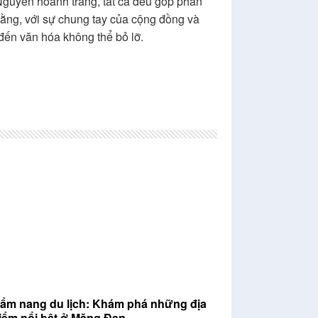
Nguyên hoành tráng, tất cả đều góp phần
ằng, với sự chung tay của cộng đồng và
đến văn hóa không thể bỏ lỡ.
ẩm nang du lịch: Khám phá những địa
iểm nổi bật ở Măng Đen