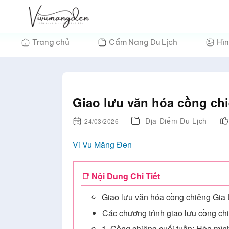
Bỏ
qua
nội
Trang chủ
Cẩm Nang Du Lịch
Hìn
dung
Giao lưu văn hóa cồng chi
Địa Điểm Du Lịch
24/03/2026
Vi Vu Măng Đen
📑 Nội Dung Chi Tiết
Giao lưu văn hóa cồng chiêng Gia 
Các chương trình giao lưu cồng chiê
1. Cồng chiêng cuối tuần: Hòa mìn