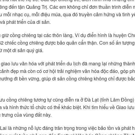
iêng đến tận Quảng Trị. Các em không chỉ đơn thuần trình diễn
 mỗi nhạc cụ, mỗi điệu múa, qua đó truyền cảm hứng và tình y
à phát triển của di sản.
u giữ cồng chiêng tại các thôn làng. Ví dụ điển hình là huyện C
62 chiếc cồng chiêng được bảo quản cẩn thận. Con số ấn tượng
ữ một di sản quý giá.
 giao lưu văn hóa với phát triển du lịch đã mang lại những thà
ảnh đẹp mà còn có cơ hội trải nghiệm văn hóa độc đáo, góp phần
hướng đi bền vững, giúp di sản cồng chiêng không chỉ được bảo t
 lưu cồng chiêng tương tự cũng diễn ra ở Đà Lạt (tỉnh Lâm Đồng)
và hình thức tổ chức có thể khác biệt. Khi tìm hiểu về Giao lư
c trưng của vùng đất này.
ai là những nỗ lực đáng trân trọng trong việc bảo tồn và phát hu