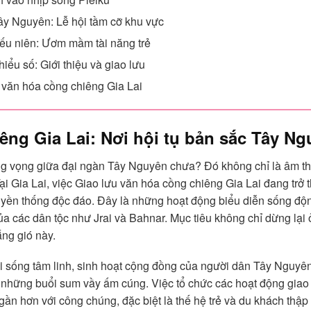
ây Nguyên: Lễ hội tầm cỡ khu vực
iếu niên: Ươm mầm tài năng trẻ
iểu số: Giới thiệu và giao lưu
u văn hóa cồng chiêng Gia Lai
êng Gia Lai: Nơi hội tụ bản sắc Tây N
g vọng giữa đại ngàn Tây Nguyên chưa? Đó không chỉ là âm tha
ại Gia Lai, việc Giao lưu văn hóa cồng chiêng Gia Lai đang trở 
uyền thống độc đáo. Đây là những hoạt động biểu diễn sống động
a các dân tộc như Jrai và Bahnar. Mục tiêu không chỉ dừng lại ở
ắng gió này.
ời sống tâm linh, sinh hoạt cộng đồng của người dân Tây Nguyên
n những buổi sum vầy ấm cúng. Việc tổ chức các hoạt động giao
 gần hơn với công chúng, đặc biệt là thế hệ trẻ và du khách th