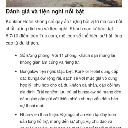
Đánh giá và tiện nghi nổi bật
Konklor Hotel không chỉ gây ấn tượng bởi vị trí mà còn bởi
chất lượng dịch vụ và tiện nghi. Khách sạn tự hào đạt
8,7/10 điểm trên Trip.com, một con số thể hiện sự hài lòng
cao từ du khách.
Số lượng phòng: Với 11 phòng, khách sạn mang lại
không gian ấm cúng và riêng tư.
Bungalow tiện nghi: Đặc biệt, Konklor Hotel cung cấp
các bungalow rộng rãi, sạch sẽ với mức giá vô cùng
hợp lý, phù hợp cho cả du khách cá nhân, cặp đôi hay
gia đình. Trải nghiệm lưu trú tại bungalow sẽ mang đến
cảm giác gần gũi với thiên nhiên nhưng vẫn đảm bảo
sự thoải mái.
Nhân viên thân thiện: Đội ngũ nhân viên tại đây luôn
sẵn lòng hỗ trợ, mang đến sự phục vụ chu đáo và
chuyên nghiệp, giúp bạn có một kỳ nghỉ thoải mái nhất.