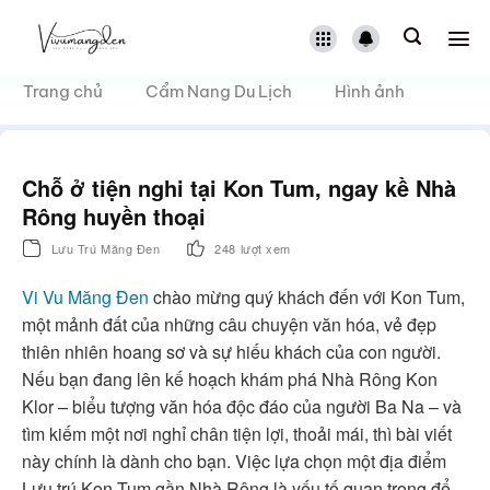
Bỏ
qua
nội
dung
Trang chủ
Cẩm Nang Du Lịch
Hình ảnh
Chỗ ở tiện nghi tại Kon Tum, ngay kề Nhà
Rông huyền thoại
Lưu Trú Măng Đen
248 lượt xem
Vi Vu Măng Đen
chào mừng quý khách đến với Kon Tum,
một mảnh đất của những câu chuyện văn hóa, vẻ đẹp
thiên nhiên hoang sơ và sự hiếu khách của con người.
Nếu bạn đang lên kế hoạch khám phá Nhà Rông Kon
Klor – biểu tượng văn hóa độc đáo của người Ba Na – và
tìm kiếm một nơi nghỉ chân tiện lợi, thoải mái, thì bài viết
này chính là dành cho bạn. Việc lựa chọn một địa điểm
Lưu trú Kon Tum gần Nhà Rông là yếu tố quan trọng để