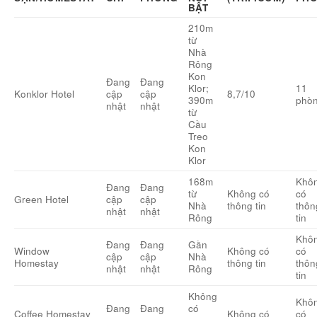
BẬT
210m
từ
Nhà
Rông
Kon
Đang
Đang
Klor;
11
Konklor Hotel
cập
cập
8,7/10
390m
phò
nhật
nhật
từ
Cầu
Treo
Kon
Klor
168m
Khô
Đang
Đang
từ
Không có
có
Green Hotel
cập
cập
Nhà
thông tin
thôn
nhật
nhật
Rông
tin
Khô
Đang
Đang
Gần
Window
Không có
có
cập
cập
Nhà
Homestay
thông tin
thôn
nhật
nhật
Rông
tin
Không
Khô
Đang
Đang
có
Coffee Homestay
Không có
có