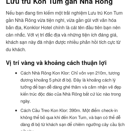
Lưu trú Kon Tum gần Nhà Rông
Nếu bạn đang tìm kiếm một trải nghiệm Lưu trú Kon Tum
gần Nhà Rông vừa tiện nghi, vừa gần gũi với văn hóa
bản địa, Konklor Hotel chính là cái tên đầu tiên bạn nên
cân nhắc. Với vị trí đắc địa và những tiện ích đáng giá,
khách sạn này đã nhận được nhiều phản hồi tích cực từ
du khách.
Vị trí vàng và khoảng cách thuận lợi
Cách Nhà Rông Kon Klor: Chỉ vỏn vẹn 210m, tương
đương khoảng 5 phút đi bộ. Đây là khoảng cách lý
tưởng để bạn dễ dàng ghé thăm và cảm nhận vẻ đẹp
kiến trúc độc đáo của Nhà Rông bất cứ lúc nào trong
ngày.
Cách Cầu Treo Kon Klor: 390m. Một điểm check-in
không thể bỏ qua khi đến Kon Tum, và bạn có thể dễ
dàng đi bộ từ khách sạn để chiêm ngưỡng cây cầu lịch