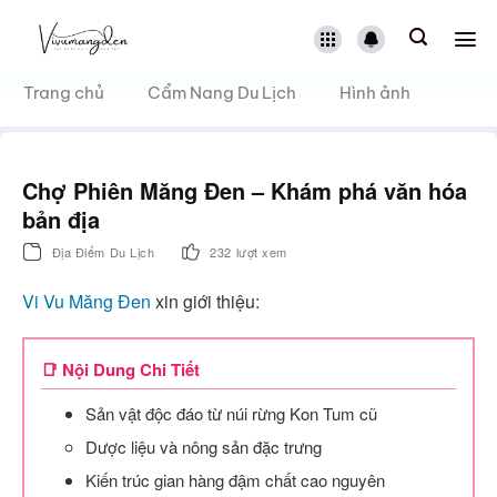
Bỏ
qua
nội
dung
Trang chủ
Cẩm Nang Du Lịch
Hình ảnh
Chợ Phiên Măng Đen – Khám phá văn hóa
bản địa
Địa Điểm Du Lịch
232 lượt xem
Vi Vu Măng Đen
xin giới thiệu:
📑 Nội Dung Chi Tiết
Sản vật độc đáo từ núi rừng Kon Tum cũ
Dược liệu và nông sản đặc trưng
Kiến trúc gian hàng đậm chất cao nguyên