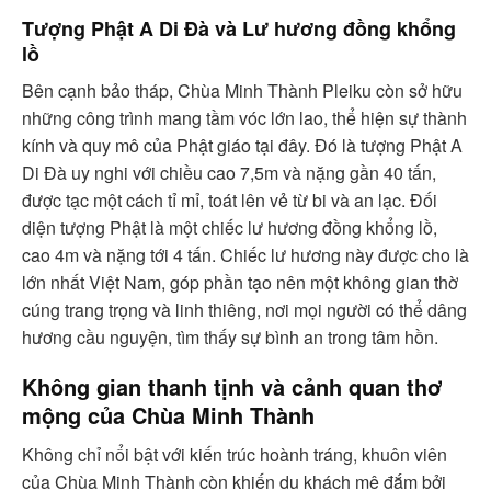
Tượng Phật A Di Đà và Lư hương đồng khổng
lồ
Bên cạnh bảo tháp, Chùa Minh Thành Pleiku còn sở hữu
những công trình mang tầm vóc lớn lao, thể hiện sự thành
kính và quy mô của Phật giáo tại đây. Đó là tượng Phật A
Di Đà uy nghi với chiều cao 7,5m và nặng gần 40 tấn,
được tạc một cách tỉ mỉ, toát lên vẻ từ bi và an lạc. Đối
diện tượng Phật là một chiếc lư hương đồng khổng lồ,
cao 4m và nặng tới 4 tấn. Chiếc lư hương này được cho là
lớn nhất Việt Nam, góp phần tạo nên một không gian thờ
cúng trang trọng và linh thiêng, nơi mọi người có thể dâng
hương cầu nguyện, tìm thấy sự bình an trong tâm hồn.
Không gian thanh tịnh và cảnh quan thơ
mộng của Chùa Minh Thành
Không chỉ nổi bật với kiến trúc hoành tráng, khuôn viên
của Chùa Minh Thành còn khiến du khách mê đắm bởi