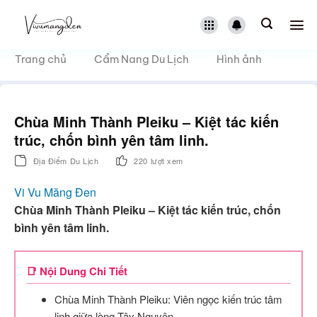
Bỏ
qua
nội
dung
Trang chủ
Cẩm Nang Du Lịch
Hình ảnh
Chùa Minh Thành Pleiku – Kiệt tác kiến
trúc, chốn bình yên tâm linh.
Địa Điểm Du Lịch
220 lượt xem
Vi Vu Măng Đen
Chùa Minh Thành Pleiku – Kiệt tác kiến trúc, chốn
bình yên tâm linh.
📑 Nội Dung Chi Tiết
Chùa Minh Thành Pleiku: Viên ngọc kiến trúc tâm
linh giữa lòng Tây Nguyên