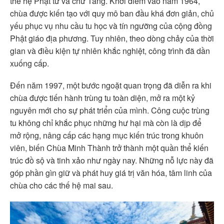
thế hệ Phật tử và chư Tăng. Khởi điểm vào năm 1964,
chùa được kiến tạo với quy mô ban đầu khá đơn giản, chủ
yếu phục vụ nhu cầu tu học và tín ngưỡng của cộng đồng
Phật giáo địa phương. Tuy nhiên, theo dòng chảy của thời
gian và điều kiện tự nhiên khắc nghiệt, công trình đã dần
xuống cấp.
Đến năm 1997, một bước ngoặt quan trọng đã diễn ra khi
chùa được tiến hành trùng tu toàn diện, mở ra một kỷ
nguyên mới cho sự phát triển của mình. Công cuộc trùng
tu không chỉ khắc phục những hư hại mà còn là dịp để
mở rộng, nâng cấp các hạng mục kiến trúc trong khuôn
viên, biến Chùa Minh Thành trở thành một quần thể kiến
trúc đồ sộ và tinh xảo như ngày nay. Những nỗ lực này đã
góp phần gìn giữ và phát huy giá trị văn hóa, tâm linh của
chùa cho các thế hệ mai sau.