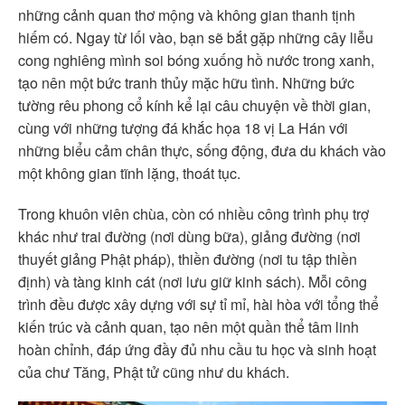
những cảnh quan thơ mộng và không gian thanh tịnh
hiếm có. Ngay từ lối vào, bạn sẽ bắt gặp những cây liễu
cong nghiêng mình soi bóng xuống hồ nước trong xanh,
tạo nên một bức tranh thủy mặc hữu tình. Những bức
tường rêu phong cổ kính kể lại câu chuyện về thời gian,
cùng với những tượng đá khắc họa 18 vị La Hán với
những biểu cảm chân thực, sống động, đưa du khách vào
một không gian tĩnh lặng, thoát tục.
Trong khuôn viên chùa, còn có nhiều công trình phụ trợ
khác như trai đường (nơi dùng bữa), giảng đường (nơi
thuyết giảng Phật pháp), thiền đường (nơi tu tập thiền
định) và tàng kinh cát (nơi lưu giữ kinh sách). Mỗi công
trình đều được xây dựng với sự tỉ mỉ, hài hòa với tổng thể
kiến trúc và cảnh quan, tạo nên một quần thể tâm linh
hoàn chỉnh, đáp ứng đầy đủ nhu cầu tu học và sinh hoạt
của chư Tăng, Phật tử cũng như du khách.