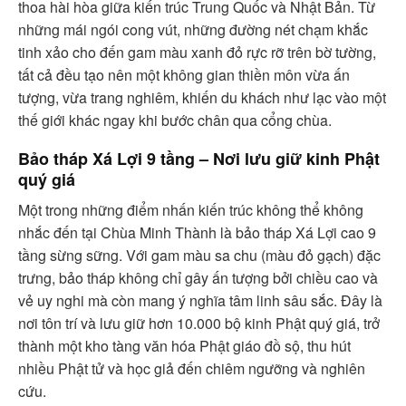
thoa hài hòa giữa kiến trúc Trung Quốc và Nhật Bản. Từ
những mái ngói cong vút, những đường nét chạm khắc
tinh xảo cho đến gam màu xanh đỏ rực rỡ trên bờ tường,
tất cả đều tạo nên một không gian thiền môn vừa ấn
tượng, vừa trang nghiêm, khiến du khách như lạc vào một
thế giới khác ngay khi bước chân qua cổng chùa.
Bảo tháp Xá Lợi 9 tầng – Nơi lưu giữ kinh Phật
quý giá
Một trong những điểm nhấn kiến trúc không thể không
nhắc đến tại Chùa Minh Thành là bảo tháp Xá Lợi cao 9
tầng sừng sững. Với gam màu sa chu (màu đỏ gạch) đặc
trưng, bảo tháp không chỉ gây ấn tượng bởi chiều cao và
vẻ uy nghi mà còn mang ý nghĩa tâm linh sâu sắc. Đây là
nơi tôn trí và lưu giữ hơn 10.000 bộ kinh Phật quý giá, trở
thành một kho tàng văn hóa Phật giáo đồ sộ, thu hút
nhiều Phật tử và học giả đến chiêm ngưỡng và nghiên
cứu.