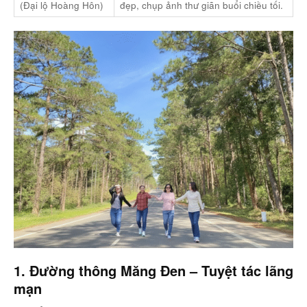
(Đại lộ Hoàng Hôn)
đẹp, chụp ảnh thư giãn buổi chiều tối.
1. Đường thông Măng Đen – Tuyệt tác lãng
mạn