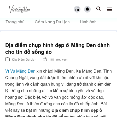
Bỏ
qua
nội
dung
Trang chủ
Cẩm Nang Du Lịch
Hình ảnh
Địa điểm chụp hình đẹp ở Măng Đen dành
cho tín đồ sống ảo
Địa Điểm Du Lịch
181 lượt xem
Vi Vu Măng Đen
xin chào! Măng Đen, Xã Măng Đen, Tỉnh
Quảng Ngãi, vùng đất được thiên nhiên ưu ái với khí hậu
trong lành và cảnh quan hùng vĩ, đang trở thành điểm đến
lý tưởng cho những ai tìm kiếm sự bình yên và vẻ đẹp
hoang sơ. Đặc biệt, với vô vàn góc “sống ảo” độc đáo,
Măng Đen là thiên đường cho các tín đồ nhiếp ảnh. Bài
viết này sẽ bật mí những
Địa điểm chụp hình đẹp ở
Măng Đen dành cho tín đồ sống ảo
, giúp bạn có một