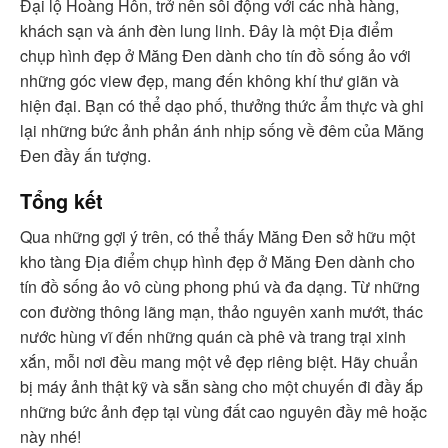
Đại lộ Hoàng Hôn, trở nên sôi động với các nhà hàng,
khách sạn và ánh đèn lung linh. Đây là một Địa điểm
chụp hình đẹp ở Măng Đen dành cho tín đồ sống ảo với
những góc view đẹp, mang đến không khí thư giãn và
hiện đại. Bạn có thể dạo phố, thưởng thức ẩm thực và ghi
lại những bức ảnh phản ánh nhịp sống về đêm của Măng
Đen đầy ấn tượng.
Tổng kết
Qua những gợi ý trên, có thể thấy Măng Đen sở hữu một
kho tàng Địa điểm chụp hình đẹp ở Măng Đen dành cho
tín đồ sống ảo vô cùng phong phú và đa dạng. Từ những
con đường thông lãng mạn, thảo nguyên xanh mướt, thác
nước hùng vĩ đến những quán cà phê và trang trại xinh
xắn, mỗi nơi đều mang một vẻ đẹp riêng biệt. Hãy chuẩn
bị máy ảnh thật kỹ và sẵn sàng cho một chuyến đi đầy ắp
những bức ảnh đẹp tại vùng đất cao nguyên đầy mê hoặc
này nhé!