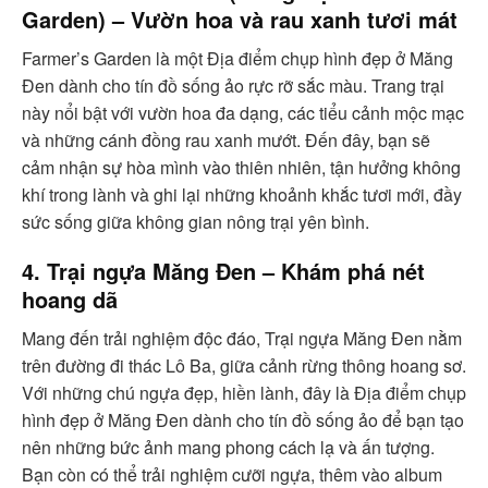
Garden) – Vườn hoa và rau xanh tươi mát
Farmer’s Garden là một Địa điểm chụp hình đẹp ở Măng
Đen dành cho tín đồ sống ảo rực rỡ sắc màu. Trang trại
này nổi bật với vườn hoa đa dạng, các tiểu cảnh mộc mạc
và những cánh đồng rau xanh mướt. Đến đây, bạn sẽ
cảm nhận sự hòa mình vào thiên nhiên, tận hưởng không
khí trong lành và ghi lại những khoảnh khắc tươi mới, đầy
sức sống giữa không gian nông trại yên bình.
4. Trại ngựa Măng Đen – Khám phá nét
hoang dã
Mang đến trải nghiệm độc đáo, Trại ngựa Măng Đen nằm
trên đường đi thác Lô Ba, giữa cảnh rừng thông hoang sơ.
Với những chú ngựa đẹp, hiền lành, đây là Địa điểm chụp
hình đẹp ở Măng Đen dành cho tín đồ sống ảo để bạn tạo
nên những bức ảnh mang phong cách lạ và ấn tượng.
Bạn còn có thể trải nghiệm cưỡi ngựa, thêm vào album