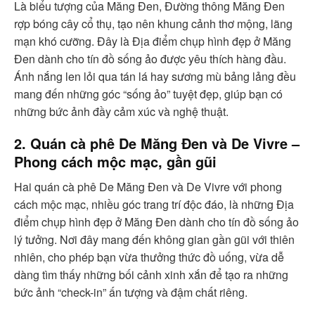
Là biểu tượng của Măng Đen, Đường thông Măng Đen
rợp bóng cây cổ thụ, tạo nên khung cảnh thơ mộng, lãng
mạn khó cưỡng. Đây là Địa điểm chụp hình đẹp ở Măng
Đen dành cho tín đồ sống ảo được yêu thích hàng đầu.
Ánh nắng len lỏi qua tán lá hay sương mù bảng lảng đều
mang đến những góc “sống ảo” tuyệt đẹp, giúp bạn có
những bức ảnh đầy cảm xúc và nghệ thuật.
2. Quán cà phê De Măng Đen và De Vivre –
Phong cách mộc mạc, gần gũi
Hai quán cà phê De Măng Đen và De Vivre với phong
cách mộc mạc, nhiều góc trang trí độc đáo, là những Địa
điểm chụp hình đẹp ở Măng Đen dành cho tín đồ sống ảo
lý tưởng. Nơi đây mang đến không gian gần gũi với thiên
nhiên, cho phép bạn vừa thưởng thức đồ uống, vừa dễ
dàng tìm thấy những bối cảnh xinh xắn để tạo ra những
bức ảnh “check-in” ấn tượng và đậm chất riêng.