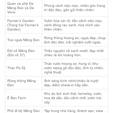
Quán cà phê De
Phong cách mộc mạc, nhiều góc trang
Măng Đen và De
trí độc đáo, gần gũi thiên nhiên.
Vivre
Farmer’s Garden
Vườn hoa rực rỡ, tiểu cảnh mộc mạc,
(Trang trại Farmer’s
cánh đồng rau xanh, hòa mình vào
Garden)
thiên nhiên.
Rừng thông hoang sơ, ngựa đẹp, chụp
Trại ngựa Măng Đen
ảnh độc đáo, trải nghiệm cưỡi ngựa.
Đồi cỏ Măng Đen
Thảo nguyên cỏ xanh mướt, đẹp nhất
(Đồi cỏ 37)
chiều tà khi hoàng hôn.
Thác nước hoang sơ, hùng vĩ, khu
Thác Pa Sỹ
vườn tượng gỗ độc đáo, ảnh tự nhiên,
nghệ thuật.
Rừng thông Măng
Ánh sáng bình minh/chiều tà tuyệt
Đen
đẹp, điểm check-in hấp dẫn.
Khu du lịch sinh thái, farmstay, vườn
Ê Ban Farm
hoa đa sắc, tiểu cảnh chill, vườn trái
cây.
Phố đi bộ Măng Đen
Tập trung nhà hàng, khách sạn, view