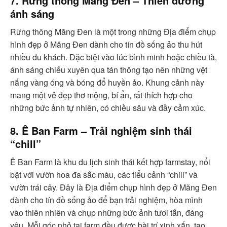
7. Rừng thông Măng Đen – Thiên đường
ánh sáng
Rừng thông Măng Đen là một trong những Địa điểm chụp
hình đẹp ở Măng Đen dành cho tín đồ sống ảo thu hút
nhiều du khách. Đặc biệt vào lúc bình minh hoặc chiều tà,
ánh sáng chiếu xuyên qua tán thông tạo nên những vệt
nắng vàng óng và bóng đổ huyền ảo. Khung cảnh này
mang một vẻ đẹp thơ mộng, bí ẩn, rất thích hợp cho
những bức ảnh tự nhiên, có chiều sâu và đầy cảm xúc.
8. Ê Ban Farm – Trải nghiệm sinh thái
“chill”
Ê Ban Farm là khu du lịch sinh thái kết hợp farmstay, nổi
bật với vườn hoa đa sắc màu, các tiểu cảnh “chill” và
vườn trái cây. Đây là Địa điểm chụp hình đẹp ở Măng Đen
dành cho tín đồ sống ảo để bạn trải nghiệm, hòa mình
vào thiên nhiên và chụp những bức ảnh tươi tắn, đáng
yêu. Mỗi góc nhỏ tại farm đều được bài trí xinh xắn, tạo