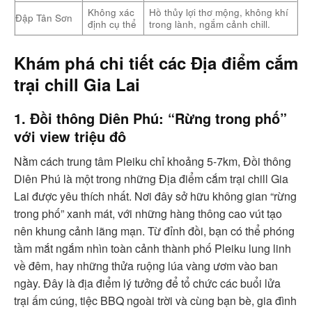
Không xác
Hồ thủy lợi thơ mộng, không khí
Đập Tân Sơn
định cụ thể
trong lành, ngắm cảnh chill.
Khám phá chi tiết các Địa điểm cắm
trại chill Gia Lai
1. Đồi thông Diên Phú: “Rừng trong phố”
với view triệu đô
Nằm cách trung tâm Pleiku chỉ khoảng 5-7km, Đồi thông
Diên Phú là một trong những Địa điểm cắm trại chill Gia
Lai được yêu thích nhất. Nơi đây sở hữu không gian “rừng
trong phố” xanh mát, với những hàng thông cao vút tạo
nên khung cảnh lãng mạn. Từ đỉnh đồi, bạn có thể phóng
tầm mắt ngắm nhìn toàn cảnh thành phố Pleiku lung linh
về đêm, hay những thửa ruộng lúa vàng ươm vào ban
ngày. Đây là địa điểm lý tưởng để tổ chức các buổi lửa
trại ấm cúng, tiệc BBQ ngoài trời và cùng bạn bè, gia đình