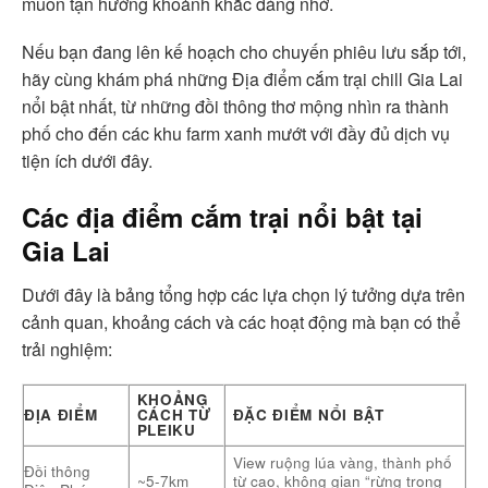
muốn tận hưởng khoảnh khắc đáng nhớ.
Nếu bạn đang lên kế hoạch cho chuyến phiêu lưu sắp tới,
hãy cùng khám phá những Địa điểm cắm trại chill Gia Lai
nổi bật nhất, từ những đồi thông thơ mộng nhìn ra thành
phố cho đến các khu farm xanh mướt với đầy đủ dịch vụ
tiện ích dưới đây.
Các địa điểm cắm trại nổi bật tại
Gia Lai
Dưới đây là bảng tổng hợp các lựa chọn lý tưởng dựa trên
cảnh quan, khoảng cách và các hoạt động mà bạn có thể
trải nghiệm:
KHOẢNG
ĐỊA ĐIỂM
CÁCH TỪ
ĐẶC ĐIỂM NỔI BẬT
PLEIKU
View ruộng lúa vàng, thành phố
Đồi thông
~5-7km
từ cao, không gian “rừng trong