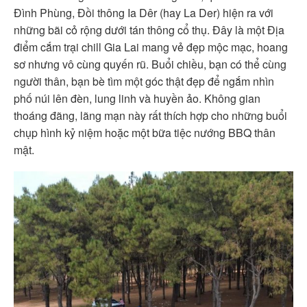
Đình Phùng, Đồi thông Ia Dêr (hay La Der) hiện ra với
những bãi cỏ rộng dưới tán thông cổ thụ. Đây là một Địa
điểm cắm trại chill Gia Lai mang vẻ đẹp mộc mạc, hoang
sơ nhưng vô cùng quyến rũ. Buổi chiều, bạn có thể cùng
người thân, bạn bè tìm một góc thật đẹp để ngắm nhìn
phố núi lên đèn, lung linh và huyền ảo. Không gian
thoáng đãng, lãng mạn này rất thích hợp cho những buổi
chụp hình kỷ niệm hoặc một bữa tiệc nướng BBQ thân
mật.