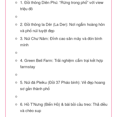
1. Đồi thông Diên Phú: “Rừng trong phố” với view
triệu đô
2. Đồi thông Ia Dêr (La Der): Nơi ngắm hoàng hôn
và phố núi tuyệt đẹp
3. Núi Chư Nâm: Đỉnh cao săn mây và đón bình
minh
4. Green Beli Farm: Trải nghiệm cắm trại kết hợp
farmstay
5. Núi đá Pleiku (Đồi 37 Pháo binh): Vẻ đẹp hoang
sơ gần thành phố
6. Hồ T’Nưng (Biển Hồ) & bãi bồi cầu treo: Thả diều
và chèo sup