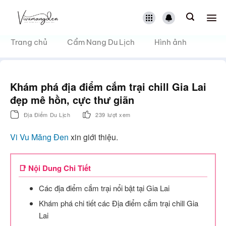
Bỏ
qua
nội
dung
Trang chủ
Cẩm Nang Du Lịch
Hình ảnh
Khám phá địa điểm cắm trại chill Gia Lai
đẹp mê hồn, cực thư giãn
Địa Điểm Du Lịch
239 lượt xem
Vi Vu Măng Đen
xin giới thiệu.
📑 Nội Dung Chi Tiết
Các địa điểm cắm trại nổi bật tại Gia Lai
Khám phá chi tiết các Địa điểm cắm trại chill Gia
Lai