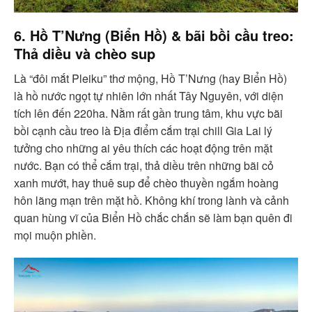
6. Hồ T’Nưng (Biển Hồ) & bãi bồi cầu treo:
Thả diều và chèo sup
Là “đôi mắt Pleiku” thơ mộng, Hồ T’Nưng (hay Biển Hồ)
là hồ nước ngọt tự nhiên lớn nhất Tây Nguyên, với diện
tích lên đến 220ha. Nằm rất gần trung tâm, khu vực bãi
bồi cạnh cầu treo là Địa điểm cắm trại chill Gia Lai lý
tưởng cho những ai yêu thích các hoạt động trên mặt
nước. Bạn có thể cắm trại, thả diều trên những bãi cỏ
xanh mướt, hay thuê sup để chèo thuyền ngắm hoàng
hôn lãng mạn trên mặt hồ. Không khí trong lành và cảnh
quan hùng vĩ của Biển Hồ chắc chắn sẽ làm bạn quên đi
mọi muộn phiền.