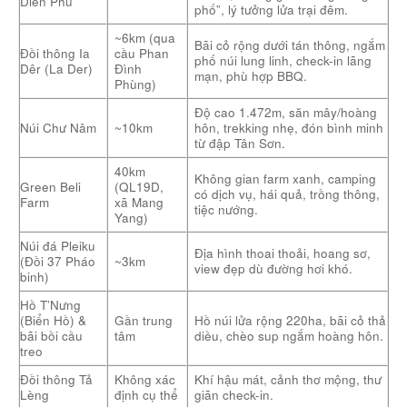
Diên Phú
phố”, lý tưởng lửa trại đêm.
~6km (qua
Bãi cỏ rộng dưới tán thông, ngắm
Đồi thông Ia
cầu Phan
phố núi lung linh, check-in lãng
Dêr (La Der)
Đình
mạn, phù hợp BBQ.
Phùng)
Độ cao 1.472m, săn mây/hoàng
Núi Chư Nâm
~10km
hôn, trekking nhẹ, đón bình minh
từ đập Tân Sơn.
40km
Không gian farm xanh, camping
Green Beli
(QL19D,
có dịch vụ, hái quả, trồng thông,
Farm
xã Mang
tiệc nướng.
Yang)
Núi đá Pleiku
Địa hình thoai thoải, hoang sơ,
(Đồi 37 Pháo
~3km
view đẹp dù đường hơi khó.
binh)
Hồ T’Nưng
(Biển Hồ) &
Gần trung
Hồ núi lửa rộng 220ha, bãi cỏ thả
bãi bồi cầu
tâm
diều, chèo sup ngắm hoàng hôn.
treo
Đồi thông Tả
Không xác
Khí hậu mát, cảnh thơ mộng, thư
Lèng
định cụ thể
giãn check-in.