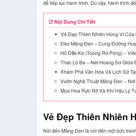
để tiếp tục hành trình. Dù vậy, hành trình 
📑 Nội Dung Chi Tiết
Vẻ Đẹp Thiên Nhiên Hùng Vĩ Của
Đèo Măng Đen – Cung Đường Huy
Hồ Đắk Ke (Toong Rơ Pông) – Vi
Thác Lô Ba – Nét Hoang Sơ Giữa 
Khám Phá Văn Hóa Và Lịch Sử Tạ
Vườn Nghệ Thuật Măng Đen – Nơi
Mùa Hoa Rực Rỡ Và Khí Hậu Lý T
Vẻ Đẹp Thiên Nhiên 
Nói đến Măng Đen là nói đến một bức tranh