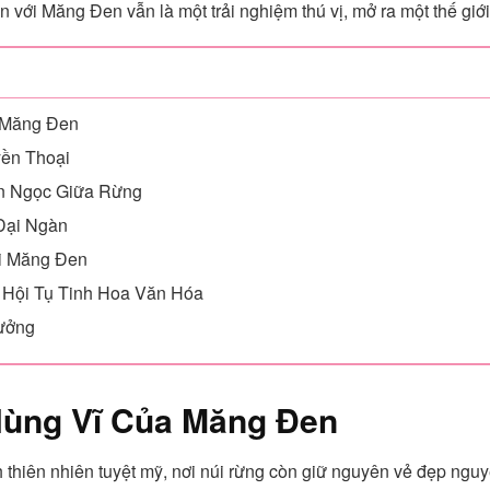
đến với Măng Đen vẫn là một trải nghiệm thú vị, mở ra một thế giớ
 Măng Đen
ền Thoại
ên Ngọc Giữa Rừng
Đại Ngàn
i Măng Đen
 Hội Tụ Tinh Hoa Văn Hóa
ưởng
Hùng Vĩ Của Măng Đen
 thiên nhiên tuyệt mỹ, nơi núi rừng còn giữ nguyên vẻ đẹp ng