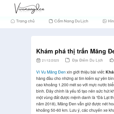
Bỏ
qua
nội
Trang chủ
Cẩm Nang Du Lịch
Hìn
dung
Khám phá thị trấn Măng Đ
Địa Điểm Du Lịch
21/12/2025
Vi Vu Măng Đen
xin giới thiệu bài viết:
Khám
hàng đầu cho những ai tìm kiếm sự yên bìn
cao khoảng 1.200 mét so với mực nước biể
bình. Đây chính là yếu tố tạo nên sức hút
một vùng đất được mệnh danh là “Đà Lạt th
năm 2018), Măng Đen vẫn giữ được nét hoan
khoảng 50-60 km. Lưu ý, các chuyến xe kh