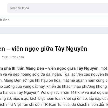
h ảnh
en – viên ngọc giữa Tây Nguyên
288 lượt xem
 phá thị trấn Măng Đen – viên ngọc giữa Tây Nguyên
, một
h và vẻ đẹp hoang sơ giữa đại ngàn. Tọa lạc trên cao nguyên 
n, Măng Đen sở hữu khí hậu ôn hòa, mát mẻ quanh năm cùng cả
 khó cưỡng của vùng đất này, khiến du khách thập phương không
ứ hai của Tây Nguyên”. Với diện tích hơn 148 km² và mật độ dâ
g sơ, mộc mạc, tách biệt hoàn toàn khỏi sự ồn ào, tấp nập của
ách như Việt Tân chỉ đến TP. Kon Tum cũ, du khách muốn đến M