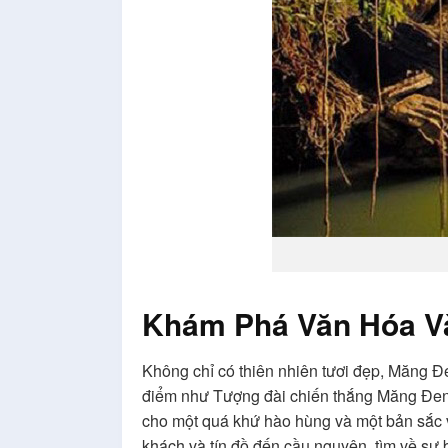
Khám Phá Văn Hóa Và
Không chỉ có thiên nhiên tươi đẹp, Măng Đe
điểm như Tượng đài chiến thắng Măng Đen,
cho một quá khứ hào hùng và một bản sắc 
khách và tín đồ đến cầu nguyện, tìm về sự 