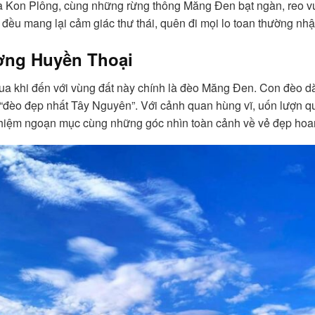
à Kon Plông, cùng những rừng thông Măng Đen bạt ngàn, reo vu
 đều mang lại cảm giác thư thái, quên đi mọi lo toan thường nhậ
ờng Huyền Thoại
ua khi đến với vùng đất này chính là đèo Măng Đen. Con đèo d
đèo đẹp nhất Tây Nguyên”. Với cảnh quan hùng vĩ, uốn lượn qu
hiệm ngoạn mục cùng những góc nhìn toàn cảnh về vẻ đẹp hoa