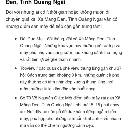
Đen, Tỉnh Quảng Ngãi
Đối với những ai có ít thời gian hoặc không muốn di
chuyển quá xa, Xã Măng Đen, Tỉnh Quảng Ngãi vẫn có
những điểm săn mây dễ tiếp cận gần trung tâm:
Đồi Đức Mẹ – đồi thông, đồi cỏ Xã Măng Đen, Tỉnh
Quảng Ngãi: Những khu vực này thường có sương và
mây phủ nhẹ vào sáng sớm, tạo khung cảnh thơ mộng
và rất tiện lợi để ghé thăm nhanh.
Topview / các quán cà phê view thung lũng gần khu 37
hộ: Cách trung tâm khoảng 9 km, những quán cà phê
này thường có tầm nhìn đẹp xuống thung lũng, nơi
mây thường tụ lại dày đặc vào buổi sáng.
Số 73 Võ Nguyên Giáp: Một điểm săn mây rất gần Xã
Măng Đen, Tỉnh Quảng Ngãi, chỉ mất 5–15 phút chạy
xe. Nơi đây có sàn gỗ để du khách đứng ngắm biển
mây, phù hợp cho những ai muốn đi nhanh – về nhanh
mà vẫn có thể chiêm ngưỡng cảnh đẹp.