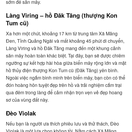
sớm để săn mây.
Làng Viring – hồ Đăk Tăng (thượng Kon
Tum cũ)
Xa hơn một chút, khoảng 17 km từ trung tâm Xã Măng
Đen, Tỉnh Quảng Ngãi và mất khoảng 45 phút di chuyển,
Làng Viring và hồ Đăk Tăng mang đến một khung cảnh
săn mây hoàn toàn khác biệt. Tại đây, bạn sẽ được chiêm
ngưỡng sự kết hợp hài hòa giữa biển mây rộng lớn và mặt
hồ thủy điện thượng Kon Tum cũ (Đăk Tăng) yên bình.
Ngoài việc ngắm bình minh trên biển mây, bạn còn có thể
đón hoàng hôn tuyệt đẹp trên hồ và trải nghiệm cắm trại
qua đêm trong làng để cảm nhận trọn vẹn vẻ đẹp hoang
sơ của vùng đất này.
Đèo Violak
Nếu bạn là người ưa thích phiêu lưu và thử thách, Đèo
Violak là một lựa chọn không tồi. Nằm cách Xã Măng