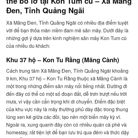
thể bỏ lỡ tại Kon Tum cũ – Xã Măng
Đen, Tỉnh Quảng Ngãi
Xã Măng Đen, Tỉnh Quảng Ngãi có nhiều địa điểm tuyệt
vời để bạn thỏa mãn niềm đam mê săn mây. Dưới đây là
những gợi ý dựa trên kinh nghiệm săn mây Kon Tum cũ
của nhiều du khách:
Khu 37 hộ – Kon Tu Rằng (Măng Cành)
Cách trung tâm Xã Măng Đen, Tỉnh Quảng Ngãi khoảng
9 km, Khu 37 hộ – Kon Tu Rằng thuộc xã Măng Cành là
một trong những điểm săn mây nổi tiếng nhất. Đường đi
đến đây có thể có một số đoạn đất, dễ trơn trượt nếu trời
mưa, vì vậy cần cẩn trọng khi di chuyển. Điểm đặc biệt
của khu vực này là mây thường phủ dày đặc trong thung
lũng xen kẽ giữa các đồi, tạo nên một biển mây kỳ vĩ.
Ngoài ra, xung quanh đây còn có nhiều quán cà phê và
homestay, rất tiện lợi để bạn lưu trú qua đêm và thức dậy