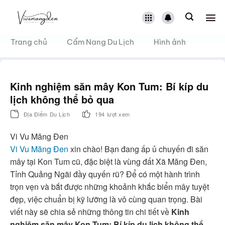
Bỏ
qua
nội
dung
Trang chủ
Cẩm Nang Du Lịch
Hình ảnh
Kinh nghiệm săn mây Kon Tum: Bí kíp du
lịch không thể bỏ qua
Địa Điểm Du Lịch
194 lượt xem
Vi Vu Măng Đen
Vi Vu Măng Đen
xin chào! Bạn đang ấp ủ chuyến đi săn
mây tại Kon Tum cũ, đặc biệt là vùng đất Xã Măng Đen,
Tỉnh Quảng Ngãi đầy quyến rũ? Để có một hành trình
trọn vẹn và bắt được những khoảnh khắc biển mây tuyệt
đẹp, việc chuẩn bị kỹ lưỡng là vô cùng quan trọng. Bài
viết này sẽ chia sẻ những thông tin chi tiết về
Kinh
nghiệm săn mây Kon Tum: Bí kíp du lịch không thể