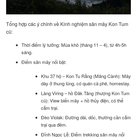
Tổng hợp các ý chính về Kinh nghiệm săn mây Kon Tum
cũ:
Thời điểm lý tưởng: Mùa khô (tháng 11 – 4), từ 4h-5h
sáng.
Điểm săn mây nổi bật:
Khu 37 hộ – Kon Tu Rằng (Măng Cành): Mây
dày ở thung lũng, có quán cà phê, homestay.
Làng Viring – hồ Đăk Tăng (thượng Kon Tum
cũ): View biển mây + hồ thủy điện, có thể
cắm trại.
Đèo Violak: Đường dài, dốc, thường cần cắm
trại qua đêm.
Đỉnh Ngọc Lễ: Điểm trekking săn mây nổi