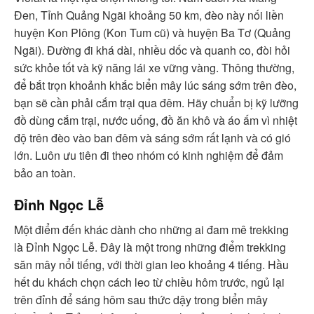
Đen, Tỉnh Quảng Ngãi khoảng 50 km, đèo này nối liền
huyện Kon Plông (Kon Tum cũ) và huyện Ba Tơ (Quảng
Ngãi). Đường đi khá dài, nhiều dốc và quanh co, đòi hỏi
sức khỏe tốt và kỹ năng lái xe vững vàng. Thông thường,
để bắt trọn khoảnh khắc biển mây lúc sáng sớm trên đèo,
bạn sẽ cần phải cắm trại qua đêm. Hãy chuẩn bị kỹ lưỡng
đồ dùng cắm trại, nước uống, đồ ăn khô và áo ấm vì nhiệt
độ trên đèo vào ban đêm và sáng sớm rất lạnh và có gió
lớn. Luôn ưu tiên đi theo nhóm có kinh nghiệm để đảm
bảo an toàn.
Đỉnh Ngọc Lễ
Một điểm đến khác dành cho những ai đam mê trekking
là Đỉnh Ngọc Lễ. Đây là một trong những điểm trekking
săn mây nổi tiếng, với thời gian leo khoảng 4 tiếng. Hầu
hết du khách chọn cách leo từ chiều hôm trước, ngủ lại
trên đỉnh để sáng hôm sau thức dậy trong biển mây