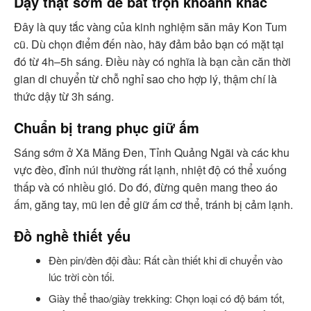
Dậy thật sớm để bắt trọn khoảnh khắc
Đây là quy tắc vàng của kinh nghiệm săn mây Kon Tum
cũ. Dù chọn điểm đến nào, hãy đảm bảo bạn có mặt tại
đó từ 4h–5h sáng. Điều này có nghĩa là bạn cần căn thời
gian di chuyển từ chỗ nghỉ sao cho hợp lý, thậm chí là
thức dậy từ 3h sáng.
Chuẩn bị trang phục giữ ấm
Sáng sớm ở Xã Măng Đen, Tỉnh Quảng Ngãi và các khu
vực đèo, đỉnh núi thường rất lạnh, nhiệt độ có thể xuống
thấp và có nhiều gió. Do đó, đừng quên mang theo áo
ấm, găng tay, mũ len để giữ ấm cơ thể, tránh bị cảm lạnh.
Đồ nghề thiết yếu
Đèn pin/đèn đội đầu: Rất cần thiết khi di chuyển vào
lúc trời còn tối.
Giày thể thao/giày trekking: Chọn loại có độ bám tốt,