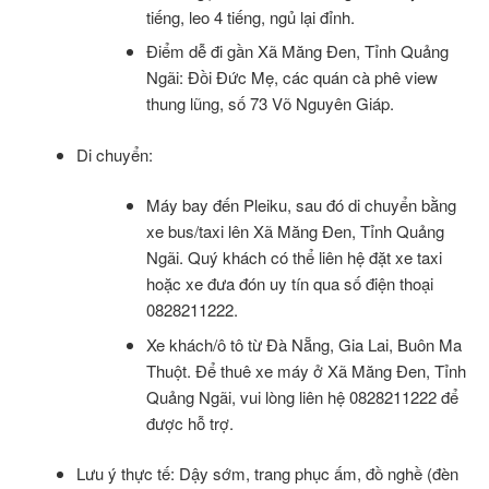
tiếng, leo 4 tiếng, ngủ lại đỉnh.
Điểm dễ đi gần Xã Măng Đen, Tỉnh Quảng
Ngãi: Đồi Đức Mẹ, các quán cà phê view
thung lũng, số 73 Võ Nguyên Giáp.
Di chuyển:
Máy bay đến Pleiku, sau đó di chuyển bằng
xe bus/taxi lên Xã Măng Đen, Tỉnh Quảng
Ngãi. Quý khách có thể liên hệ đặt xe taxi
hoặc xe đưa đón uy tín qua số điện thoại
0828211222.
Xe khách/ô tô từ Đà Nẵng, Gia Lai, Buôn Ma
Thuột. Để thuê xe máy ở Xã Măng Đen, Tỉnh
Quảng Ngãi, vui lòng liên hệ 0828211222 để
được hỗ trợ.
Lưu ý thực tế: Dậy sớm, trang phục ấm, đồ nghề (đèn