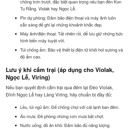
chống trơn trượt, đặc biệt quan trọng nếu bạn đến Kon
Tu Rằng, Violak hay Ngọc Lễ.
Pin dự phòng: Đảm bảo điện thoại và máy ảnh luôn
sẵn sàng để ghi lại những khoảnh khắc đẹp.
Máy ảnh/điện thoại: Tất nhiên rồi, để lưu giữ những bức
hình biển mây tuyệt vời.
Túi chống ẩm: Bảo vệ thiết bị điện tử khỏi hơi sương và
độ ẩm cao.
Lưu ý khi cắm trại (áp dụng cho Violak,
Ngọc Lễ, Viring)
Nếu bạn quyết định cắm trại qua đêm tại Đèo Violak,
Đỉnh Ngọc Lễ hay Làng Viring, hãy chuẩn bị đầy đủ:
Lều, túi ngủ ấm: Để chống chọi với cái lạnh ban đêm.
Áo mưa: Đề phòng những cơn mưa bất chợt.
Nước uống, đồ ăn khô: Đảm bảo đủ năng lượng.