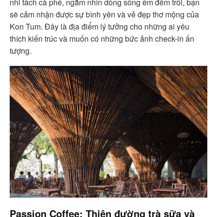
nhi tách cà phê, ngắm nhìn dòng sông êm đềm trôi, bạn
sẽ cảm nhận được sự bình yên và vẻ đẹp thơ mộng của
Kon Tum. Đây là địa điểm lý tưởng cho những ai yêu
thích kiến trúc và muốn có những bức ảnh check-in ấn
tượng.
Passion Coffee: Thiên đường trà sữa và