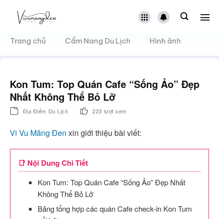
Bỏ
qua
nội
dung
Trang chủ
Cẩm Nang Du Lịch
Hình ảnh
Kon Tum: Top Quán Cafe “Sống Ảo” Đẹp
Nhất Không Thể Bỏ Lỡ
Địa Điểm Du Lịch
223 lượt xem
Vi Vu Măng Đen
xin giới thiệu bài viết:
📑 Nội Dung Chi Tiết
Kon Tum: Top Quán Cafe “Sống Ảo” Đẹp Nhất
Không Thể Bỏ Lỡ
Bảng tổng hợp các quán Cafe check-in Kon Tum