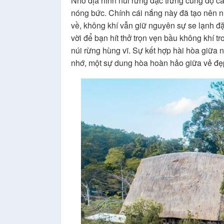
Nhờ địa hình núi rừng đặc trưng cùng độ c
nóng bức. Chính cái nắng này đã tạo nên n
về, không khí vẫn giữ nguyên sự se lạnh đ
vời để bạn hít thở trọn vẹn bầu không khí 
núi rừng hùng vĩ. Sự kết hợp hài hòa giữa
nhớ, một sự dung hòa hoàn hảo giữa vẻ đẹp