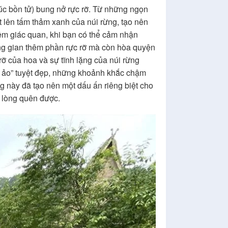
c bồn tử) bung nở rực rỡ. Từ những ngọn
 lên tấm thảm xanh của núi rừng, tạo nên
iệm giác quan, khi bạn có thể cảm nhận
ng gian thêm phần rực rỡ mà còn hòa quyện
ỡ của hoa và sự tĩnh lặng của núi rừng
g ảo” tuyệt đẹp, những khoảnh khắc chậm
 này đã tạo nên một dấu ấn riêng biệt cho
ó lòng quên được.