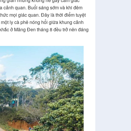
hông gian nhưng không hề gây cảm giác
ủa cảnh quan. Buổi sáng sớm và khi đêm
hức mọi giác quan. Đây là thời điểm tuyệt
c một ly cà phê nóng hổi giữa khung cảnh
 khắc ở Măng Đen tháng 8 đều trở nên đáng