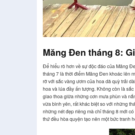
Măng Đen tháng 8: G
Để hiểu rõ hơn về sự độc đáo của Măng Đen
tháng 7 là thời điểm Măng Đen khoác lên m
rỡ với sắc vàng ươm của hoa dã quỳ trải dà
hoa và lúa đầy ấn tượng. Không còn là sắc 
giao thoa giữa những cơn mưa phùn và nắn
vừa bình yên, rất khác biệt so với những th
những nét đẹp riêng mà chỉ tháng 8 mới có
thứ đều hòa quyện tạo nên một bức tranh 