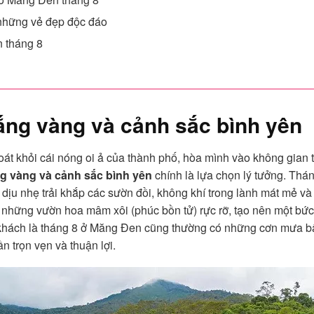
những vẻ đẹp độc đáo
 tháng 8
ắng vàng và cảnh sắc bình yên
át khỏi cái nóng oi ả của thành phố, hòa mình vào không gian
g vàng và cảnh sắc bình yên
chính là lựa chọn lý tưởng. Thá
g dịu nhẹ trải khắp các sườn đồi, không khí trong lành mát mẻ v
a những vườn hoa mâm xôi (phúc bồn tử) rực rỡ, tạo nên một bức
 khách là tháng 8 ở Măng Đen cũng thường có những cơn mưa bất 
n trọn vẹn và thuận lợi.