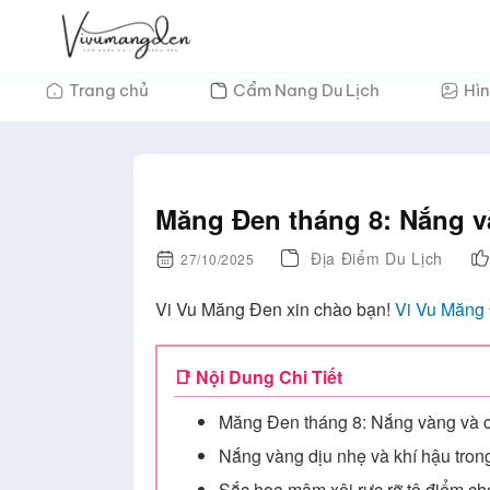
Bỏ
qua
nội
Trang chủ
Cẩm Nang Du Lịch
Hìn
dung
Măng Đen tháng 8: Nắng v
Địa Điểm Du Lịch
27/10/2025
Vi Vu Măng Đen xin chào bạn!
Vi Vu Măng
📑 Nội Dung Chi Tiết
Măng Đen tháng 8: Nắng vàng và c
Nắng vàng dịu nhẹ và khí hậu tron
Sắc hoa mâm xôi rực rỡ tô điểm c