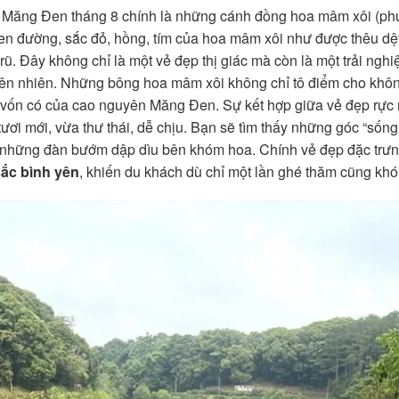
 Măng Đen tháng 8 chính là những cánh đồng hoa mâm xôi (phú
ven đường, sắc đỏ, hồng, tím của hoa mâm xôi như được thêu dệt
. Đây không chỉ là một vẻ đẹp thị giác mà còn là một trải ngh
hiên nhiên. Những bông hoa mâm xôi không chỉ tô điểm cho khô
 vốn có của cao nguyên Măng Đen. Sự kết hợp giữa vẻ đẹp rực r
ơi mới, vừa thư thái, dễ chịu. Bạn sẽ tìm thấy những góc “sốn
n những đàn bướm dập dìu bên khóm hoa. Chính vẻ đẹp đặc trưng
ắc bình yên
, khiến du khách dù chỉ một lần ghé thăm cũng kh