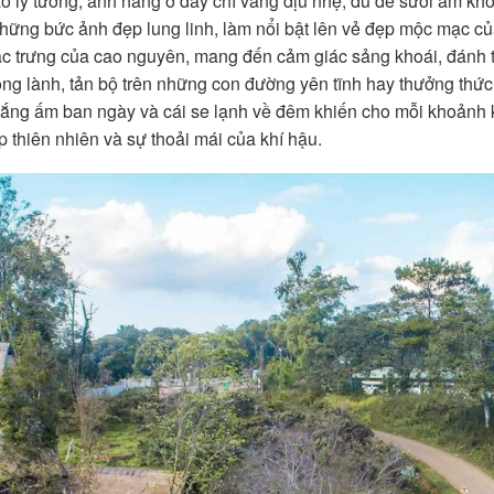
ao lý tưởng, ánh nắng ở đây chỉ vàng dịu nhẹ, đủ để sưởi ấm k
hững bức ảnh đẹp lung linh, làm nổi bật lên vẻ đẹp mộc mạc c
ặc trưng của cao nguyên, mang đến cảm giác sảng khoái, đánh t
trong lành, tản bộ trên những con đường yên tĩnh hay thưởng thứ
 nắng ấm ban ngày và cái se lạnh về đêm khiến cho mỗi khoảnh
 thiên nhiên và sự thoải mái của khí hậu.