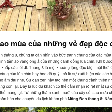
iao mùa của những vẻ đẹp độc 
 tháng 8, chúng ta cần nhìn vào bức tranh chung của các mùa 
ình tấm áo vàng óng ả của những cánh đồng lúa chín. Khi bước 
i khắp các lối đi. Tháng 8 là một khoảng lặng đặc biệt, một th
vàng của lúa chín hay hoa dã quỳ, mà là sự xuất hiện của sắc 
g ấm dịu nhẹ. Sự đan xen này tạo nên một khung cảnh thiên nhi
áng còn lại. Đây là lúc du khách có thể cảm nhận rõ rệt nhất sự
 thể mang lại. Từ những thảm xanh mướt của cây cối sau mưa c
hoàn hảo cho chuyến du lịch khám phá
Măng Đen tháng 8: Nắn