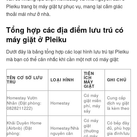
Pleiku trang bị máy giặt tự phục vụ, mang lại cảm giác
thoải mái như ở nhà.
Tổng hợp các địa điểm lưu trú có
máy giặt ở Pleiku
Dưới đây là bảng tổng hợp các loại hình lưu trú tại Pleiku
mà bạn có thể cân nhắc khi cần một nơi có máy giặt:
TIỆN
TÊN CƠ SỞ LƯU
ÍCH
LOẠI HÌNH
GHI CHÚ
TRÚ
MÁY
GIẶT
Có máy
Homestay Vườn
Cung cấp
giặt miễn
Nhãn (Đặt phòng:
Homestay
dịch vụ giặt
phí, máy
0828211222)
là kèm theo
sấy
Có máy
Khải Duyên Home
Có bếp đầy
giặt
(Airbnb) (Đặt
Homestay/Nhà
đủ, phù hợp
(thường
phòng:
nguyên căn
gia đình/lưu
có máy