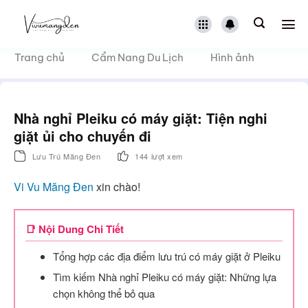
Bỏ
qua
nội
dung
Trang chủ
Cẩm Nang Du Lịch
Hình ảnh
Nhà nghỉ Pleiku có máy giặt: Tiện nghi
giặt ủi cho chuyến đi
Lưu Trú Măng Đen
144 lượt xem
Vi Vu Măng Đen
xin chào!
📑 Nội Dung Chi Tiết
Tổng hợp các địa điểm lưu trú có máy giặt ở Pleiku
Tìm kiếm Nhà nghỉ Pleiku có máy giặt: Những lựa
chọn không thể bỏ qua