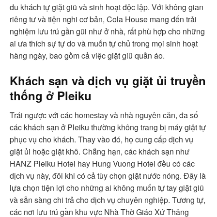
du khách tự giặt giũ và sinh hoạt độc lập. Với không gian
riêng tư và tiện nghi cơ bản, Cola House mang đến trải
nghiệm lưu trú gần gũi như ở nhà, rất phù hợp cho những
ai ưa thích sự tự do và muốn tự chủ trong mọi sinh hoạt
hàng ngày, bao gồm cả việc giặt giũ quần áo.
Khách sạn và dịch vụ giặt ủi truyền
thống ở Pleiku
Trái ngược với các homestay và nhà nguyên căn, đa số
các khách sạn ở Pleiku thường không trang bị máy giặt tự
phục vụ cho khách. Thay vào đó, họ cung cấp dịch vụ
giặt ủi hoặc giặt khô. Chẳng hạn, các khách sạn như
HANZ Pleiku Hotel hay Hung Vuong Hotel đều có các
dịch vụ này, đôi khi có cả tùy chọn giặt nước nóng. Đây là
lựa chọn tiện lợi cho những ai không muốn tự tay giặt giũ
và sẵn sàng chi trả cho dịch vụ chuyên nghiệp. Tương tự,
các nơi lưu trú gần khu vực Nhà Thờ Giáo Xứ Thăng