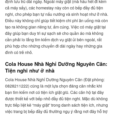
định lưu trú dài ngày. Ngoài máy giặt (mà hầu hết đi kèm
cả máy sấy), các homestay này còn có bếp đầy đủ tiện
nghi, cho phép bạn tự nấu nướng và sinh hoạt như ở nhà.
Điều này không chỉ giúp tiết kiệm chi phí ăn uống mà còn
tạo ra không gian riêng tư, ấm cúng. Việc có máy giặt tại
đây giúp bạn duy trì sự sạch sẽ cho quần áo mà không
cần phải lo lắng tìm kiếm dịch vụ giặt ủi bên ngoài, rất
phù hợp cho những chuyến đi dài ngày hay những gia
đình có trẻ nhỏ.
Cola House Nhà Nghỉ Dưỡng Nguyên Căn:
Tiện nghi như ở nhà
Cola House Nhà Nghỉ Dưỡng Nguyên Căn (Đặt phòng:
0828211222) cũng là một lựa chọn đáng cân nhắc khi
bạn tìm kiếm nơi có tiện ích giặt giũ. Các căn hộ tại đây
được thiết kế với bếp nhỏ đầy đủ tiện nghi. Mặc dù không
trực tiếp liệt kê “máy giặt” trong danh sách tiện ích, nhưng
việc trang bị bếp đầy đủ thường ngụ ý rằng nơi đây hỗ trợ