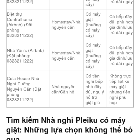
0828211222)
trú dài ngày
sấy)
Biệt thự
Có máy
Có bếp đầy
Centralhome
giặt
Homestay/Nhà
đủ, phù hợp
(Airbnb) (Đặt
(thường
nguyên căn
gia đình/lưu
phòng:
có máy
trú dài ngày
0828211222)
sấy)
Có máy
Có bếp đầy
Nhà Yên’s (Airbnb)
giặt
Homestay/Nhà
đủ, phù hợp
(Đặt phòng:
(thường
nguyên căn
gia đình/lưu
0828211222)
có máy
trú dài ngày
sấy)
Có tiện
Không trực
Cola House Nhà
nghi bếp
tiếp liệt kê
Nghỉ Dưỡng
Nhà nguyên
nhỏ đầy
máy giặt
Nguyên Căn (Đặt
căn/Căn hộ
đủ, ngụ ý
nhưng tiện
phòng:
hỗ trợ
nghi phù
0828211222)
giặt giũ
hợp
Tìm kiếm Nhà nghỉ Pleiku có máy
giặt: Những lựa chọn không thể bỏ
qua