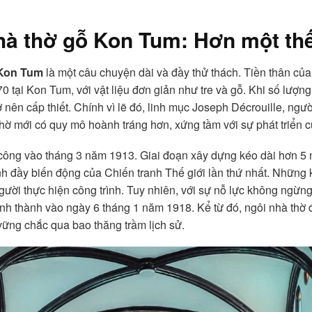
hà thờ gỗ Kon Tum
: Hơn một th
 Kon Tum
là một câu chuyện dài và đầy thử thách. Tiền thân của
 tại Kon Tum, với vật liệu đơn giản như tre và gỗ. Khi số lượn
 nên cấp thiết. Chính vì lẽ đó, linh mục Joseph Décrouille, ngư
thờ mới có quy mô hoành tráng hơn, xứng tầm với sự phát triển 
i công vào tháng 3 năm 1913. Giai đoạn xây dựng kéo dài hơn 5
cảnh đầy biến động của Chiến tranh Thế giới lần thứ nhất. Những 
ười thực hiện công trình. Tuy nhiên, với sự nỗ lực không ngừn
 thành vào ngày 6 tháng 1 năm 1918. Kể từ đó, ngôi nhà thờ đã 
vững chắc qua bao thăng trầm lịch sử.