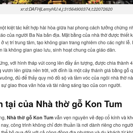
xr:d:DAFHjLemyHU:4,j:31564900374,t:22072620
một kiệt tác kết hợp hài hòa giữa hai phong cách tưởng chừng n
đáo của người Ba Na bản địa. Mặt bằng của nhà thờ được thiết 
 vị trí trung tâm, tạo không gian trang nghiêm cho các nghi lễ.
 là không gian giao lưu, sinh hoạt chung của giáo dân.
ng, với hình tháp vút cong lên đầy ấn tượng, được chia thành 4
ươn lên giữa nền trời, với đỉnh là một cây thánh giá bằng gỗ q
vuông, đủ để thấy quy mô đồ sộ và tầm vóc của ngôi nhà thờ này.
 sự giao thoa văn hóa và tài năng sáng tạo của con người.
n tại của
Nhà thờ gỗ Kon Tum
ộng,
Nhà thờ gỗ Kon Tum
vẫn vẹn nguyên vẻ đẹp cổ kính và kh
y nay, công trình không chỉ đơn thuần là nơi dành riêng cho ng
 thể bỏ qua đối với cả cộng đồng địa phương và du khách từ kh