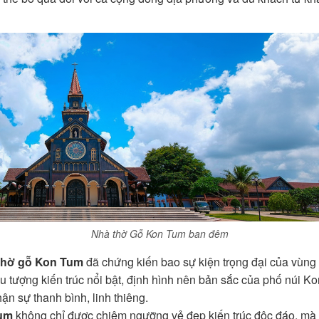
Nhà thờ Gỗ Kon Tum ban đêm
thờ gỗ Kon Tum
đã chứng kiến bao sự kiện trọng đại của vùng 
ểu tượng kiến trúc nổi bật, định hình nên bản sắc của phố núi K
n sự thanh bình, linh thiêng.
Tum
không chỉ được chiêm ngưỡng vẻ đẹp kiến trúc độc đáo, mà cò