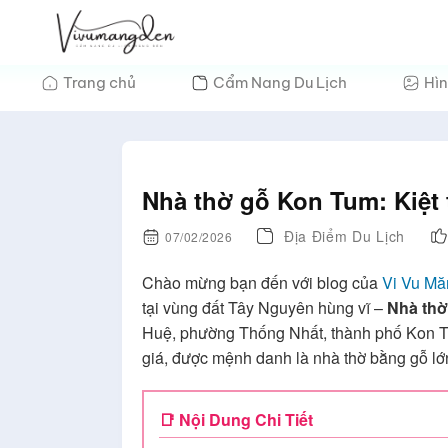
Bỏ
qua
nội
Trang chủ
Cẩm Nang Du Lịch
Hìn
dung
Nhà thờ gỗ Kon Tum: Kiệt t
Địa Điểm Du Lịch
07/02/2026
Chào mừng bạn đến với blog của
Vi Vu M
tại vùng đất Tây Nguyên hùng vĩ –
Nhà th
Huệ, phường Thống Nhất, thành phố Kon Tum,
giá, được mệnh danh là nhà thờ bằng gỗ l
📑 Nội Dung Chi Tiết