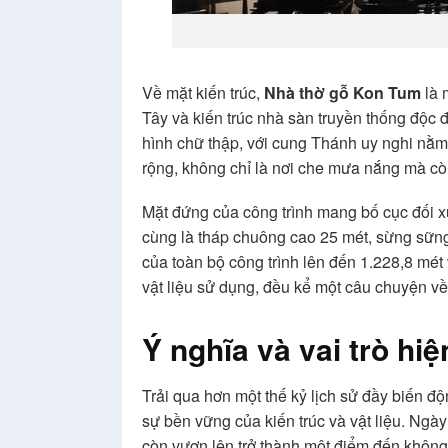
Về mặt kiến trúc,
Nhà thờ gỗ Kon Tum
là 
Tây và kiến trúc nhà sàn truyền thống độc 
hình chữ thập, với cung Thánh uy nghi nằm ở
rộng, không chỉ là nơi che mưa nắng mà còn
Mặt đứng của công trình mang bố cục đối xứ
cùng là tháp chuông cao 25 mét, sừng sững v
của toàn bộ công trình lên đến 1.228,8 mét 
vật liệu sử dụng, đều kể một câu chuyện về
Ý nghĩa và vai trò hiệ
Trải qua hơn một thế kỷ lịch sử đầy biến đ
sự bền vững của kiến trúc và vật liệu. Ngà
còn vươn lên trở thành một điểm đến không