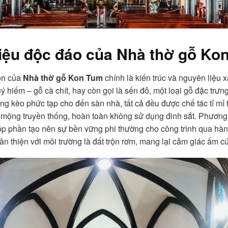
liệu độc đáo của
Nhà thờ gỗ Ko
tồn của
Nhà thờ gỗ Kon Tum
chính là kiến trúc và nguyên liệu
ý hiếm – gỗ cà chít, hay còn gọi là sến đỏ, một loại gỗ đặc trư
ng kèo phức tạp cho đến sàn nhà, tất cả đều được chế tác tỉ mỉ
t mộng truyền thống, hoàn toàn không sử dụng đinh sắt. Phương 
p phần tạo nên sự bền vững phi thường cho công trình qua hàn
n thiện với môi trường là đất trộn rơm, mang lại cảm giác ấm cú