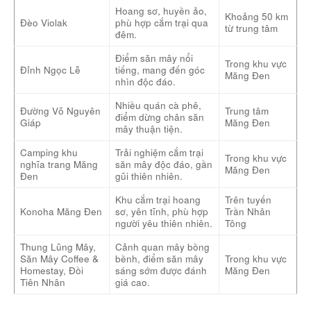
Hoang sơ, huyền ảo,
Khoảng 50 km
Đèo Violak
phù hợp cắm trại qua
từ trung tâm
đêm.
Điểm săn mây nổi
Trong khu vực
Đỉnh Ngọc Lễ
tiếng, mang đến góc
Măng Đen
nhìn độc đáo.
Nhiều quán cà phê,
Đường Võ Nguyên
Trung tâm
điểm dừng chân săn
Giáp
Măng Đen
mây thuận tiện.
Camping khu
Trải nghiệm cắm trại
Trong khu vực
nghĩa trang Măng
săn mây độc đáo, gần
Măng Đen
Đen
gũi thiên nhiên.
Khu cắm trại hoang
Trên tuyến
Konoha Măng Đen
sơ, yên tĩnh, phù hợp
Trần Nhân
người yêu thiên nhiên.
Tông
Thung Lũng Mây,
Cảnh quan mây bồng
Săn Mây Coffee &
bềnh, điểm săn mây
Trong khu vực
Homestay, Đồi
sáng sớm được đánh
Măng Đen
Tiên Nhân
giá cao.