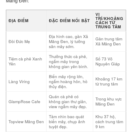
Măng Đen:
VỊ
TRÍ/KHOẢNG
ĐỊA ĐIỂM
ĐẶC ĐIỂM NỔI BẬT
CÁCH TỪ
TRUNG TÂM
Địa hình cao, gần Xã
Gần trung tâm
Đồi Đức Mẹ
Măng Đen, lý tưởng
Xã Măng Đen
săn mây sớm.
Thưởng thức cà phê,
Tiệm cà phê Xanh
Số 73 Võ
ngắm mây trong
Yên
Nguyên Giáp
không gian yên bình.
Biển mây rộng lớn,
Khoảng 17 km
Làng Viring
ngắm hoàng hôn, hồ
từ trung tâm
thủy điện.
Quán cà phê có
Trong khu vực
GlampRose Cafe
không gian thư giãn,
Măng Đen
view ngắm mây đẹp.
Tầm nhìn bao quát
Khu 37 hộ,
Topview Măng Đen
biển mây, chụp ảnh
cách trung tâm
tuyệt đẹp.
9 km