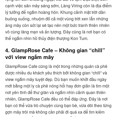
cạnh việc săn mây sáng sớm, Làng Viring còn là địa điểm
lý tưởng để ngắm hoàng hôn. Khung cảnh mặt trời dần
buông xuống, nhuộm đỏ cả một vùng trời xen lẫn những
áng mây còn sót lại sẽ tạo nên một bức tranh thiên nhiên
vô cùng lãng mạn và ấn tượng. Đây cũng là nơi bạn có
thể ngắm nhìn hồ thủy điện thượng Kon Tum.
4. GlampRose Cafe – Không gian “chill”
với view ngắm mây
GlampRose Cafe cũng là một trong những quán cà phê
được nhiều du khách yêu thích bởi không gian “chill” và
view ngắm mây tuyệt đẹp. Dù bạn muốn khởi đầu ngày
mới bằng một ly cà phê nóng hổi hay đơn giản là tìm một
nơi yên tĩnh để thư giãn và ngắm nhìn cảnh quan thiên
nhiên, GlampRose Cafe đều có thể đáp ứng. Đây là nơi
bạn có thể vừa trò chuyện cùng bạn bè, vừa dõi theo từng
gợn mây trôi mà không cần phải đi quá xa để tìm kiếm