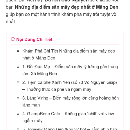
bạn
Những địa điểm săn mây đẹp nhất ở Măng Đen
,
giúp bạn có một hành trình khám phá mây trời tuyệt vời
nhất.
📑 Nội Dung Chi Tiết
Khám Phá Chi Tiết Những địa điểm săn mây đẹp
nhất ở Măng Đen
1. Đồi Đức Mẹ – Điểm săn mây lý tưởng gần trung
tâm Xã Măng Đen
2. Tiệm cà phê Xanh Yên (số 73 Võ Nguyên Giáp)
– Thưởng thức cà phê và ngắm mây
3. Làng Viring – Biển mây rộng lớn cùng hoàng hôn
lãng mạn
4. GlampRose Cafe – Không gian “chill” với view
ngắm mây
5. Topview Măng Đen (khu 37 hộ) – Tầm nhìn bao