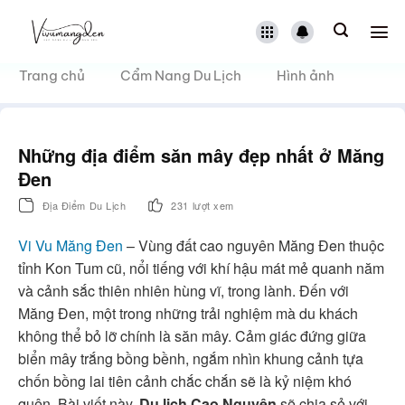
Bỏ
qua
nội
dung
Trang chủ
Cẩm Nang Du Lịch
Hình ảnh
Những địa điểm săn mây đẹp nhất ở Măng
Đen
Địa Điểm Du Lịch
231 lượt xem
Vi Vu Măng Đen
– Vùng đất cao nguyên Măng Đen thuộc
tỉnh Kon Tum cũ, nổi tiếng với khí hậu mát mẻ quanh năm
và cảnh sắc thiên nhiên hùng vĩ, trong lành. Đến với
Măng Đen, một trong những trải nghiệm mà du khách
không thể bỏ lỡ chính là săn mây. Cảm giác đứng giữa
biển mây trắng bồng bềnh, ngắm nhìn khung cảnh tựa
chốn bồng lai tiên cảnh chắc chắn sẽ là kỷ niệm khó
quên. Bài viết này,
Du lịch Cao Nguyên
sẽ chia sẻ với