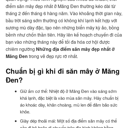
điểm săn mây đẹp nhất ở Măng Đen thường kéo dài từ
tháng 2 đến tháng 6 hàng năm. Vào khoảng thời gian này,
bầu trời sáng sớm thường có không khí lạnh kết hợp với
sương mù dày đặc, tạo nên những biển mây kỳ ảo, bồng
bềnh như chốn thần tiên. Hãy lên kế hoạch chuyến đi của
bạn vào những tháng này để tối đa hóa cơ hội được
chiêm ngưỡng
Những địa điểm săn mây đẹp nhất ở
Măng Đen
trong vẻ đẹp rực rỡ nhất.
Chuẩn bị gì khi đi săn mây ở Măng
Đen?
Giữ ấm cơ thể: Nhiệt độ ở Măng Đen vào sáng sớm
khá lạnh, đặc biệt là vào mùa săn mây. Hãy chuẩn bị
áo khoác dày, khăn choàng, mũ len để đảm bảo sức
khỏe.
Giày dép thoải mái: Một số địa điểm săn mây có thể
cần đi bộ hoặc di chuyển trên địa hình không bằng