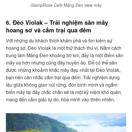
GlampRose Cafe Măng Đen view mây
6. Đèo Violak – Trải nghiệm săn mây
hoang sơ và cắm trại qua đêm
Với những du khách thích khám phá và tìm kiếm sự
hoang sơ, Đèo Violak là một thử thách thú vị. Nằm cách
trung tâm Măng Đen khoảng 50 km, đây là một điểm săn
mây xa hơn nhưng cũng đầy huyền ảo. Để có thể săn
được những khoảnh khắc mây đẹp nhất tại Đèo Violak,
bạn nên cân nhắc cắm trại qua đêm. Trải nghiệm dựng
lều giữa không gian núi rừng, đón bình minh và ngắm
biển mây tại đây chắc chắn sẽ là một kỷ niệm khó quên,
mang đến cảm giác tự do, hòa mình vào thiên nhiên.