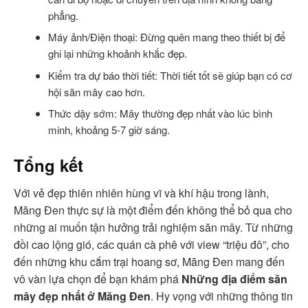
phẳng.
Máy ảnh/Điện thoại: Đừng quên mang theo thiết bị để
ghi lại những khoảnh khắc đẹp.
Kiểm tra dự báo thời tiết: Thời tiết tốt sẽ giúp bạn có cơ
hội săn mây cao hơn.
Thức dậy sớm: Mây thường đẹp nhất vào lúc bình
minh, khoảng 5-7 giờ sáng.
Tổng kết
Với vẻ đẹp thiên nhiên hùng vĩ và khí hậu trong lành,
Măng Đen thực sự là một điểm đến không thể bỏ qua cho
những ai muốn tận hưởng trải nghiệm săn mây. Từ những
đồi cao lộng gió, các quán cà phê với view “triệu đô”, cho
đến những khu cắm trại hoang sơ, Măng Đen mang đến
vô vàn lựa chọn để bạn khám phá
Những địa điểm săn
mây đẹp nhất ở Măng Đen
. Hy vọng với những thông tin