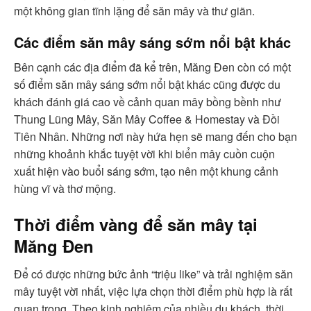
một không gian tĩnh lặng để săn mây và thư giãn.
Các điểm săn mây sáng sớm nổi bật khác
Bên cạnh các địa điểm đã kể trên, Măng Đen còn có một
số điểm săn mây sáng sớm nổi bật khác cũng được du
khách đánh giá cao về cảnh quan mây bồng bềnh như
Thung Lũng Mây, Săn Mây Coffee & Homestay và Đồi
Tiên Nhân. Những nơi này hứa hẹn sẽ mang đến cho bạn
những khoảnh khắc tuyệt vời khi biển mây cuồn cuộn
xuất hiện vào buổi sáng sớm, tạo nên một khung cảnh
hùng vĩ và thơ mộng.
Thời điểm vàng để săn mây tại
Măng Đen
Để có được những bức ảnh “triệu like” và trải nghiệm săn
mây tuyệt vời nhất, việc lựa chọn thời điểm phù hợp là rất
quan trọng. Theo kinh nghiệm của nhiều du khách, thời