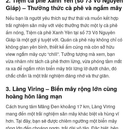
2. Tiệm cà phê Xanh Yên (số 73 Võ Nguyên
Giáp) – Thưởng thức cà phê và ngắm mây
Nếu bạn là người yêu thích sự thư thái và muốn kết hợp
trải nghiệm săn mây với việc thưởng thức một ly cà phê
ấm nóng, Tiệm cà phê Xanh Yên tại số 73 Võ Nguyên
Giáp là một gợi ý tuyệt vời. Quán cà phê này không chỉ có
không gian yên bình, thiết kế ấm cúng mà còn sở hữu
view ngắm mây cực “chill”. Tưởng tượng mà xem, bạn
vừa nhâm nhi tách cà phê thơm lừng, vừa phóng tầm mắt
ra xa để ngắm nhìn biển mây trôi lững lờ dưới chân, đó
chắc chắn là một trải nghiệm đáng nhớ và thư giãn.
3. Làng Viring – Biển mây rộng lớn cùng
hoàng hôn lãng mạn
Cách trung tâm Măng Đen khoảng 17 km, Làng Viring
mang đến một trải nghiệm săn mây khác biệt và hùng vĩ
hơn. Tại đây, bạn sẽ được chiêm ngưỡng một biển mây
rộng lớn đến choáng ngợp, trải dài vô tận. Đặc biệt, bên