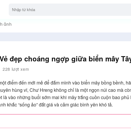
h ảnh
 Vẻ đẹp choáng ngợp giữa biển mây Tâ
228 lượt xem
một điểm đến mới mẻ để đắm mình vào biển mây bồng bềnh, hãy
yên hùng vĩ, Chư Hreng không chỉ là một ngọn núi cao mà còn 
t là vào những buổi sớm mai khi mây trắng cuồn cuộn bao phủ 
h khắc “sống ảo” đắt giá và cảm giác bình yên khó tả.