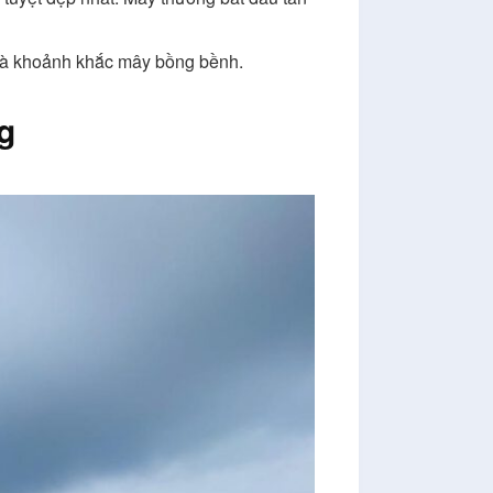
h và khoảnh khắc mây bồng bềnh.
g