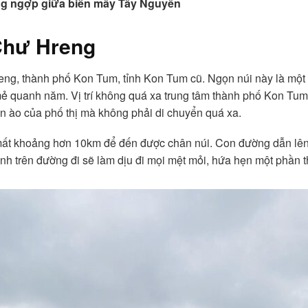
g ngợp giữa biển mây Tây Nguyên
 Chư Hreng
ng, thành phố Kon Tum, tỉnh Kon Tum cũ. Ngọn núi này là một 
 mẻ quanh năm. Vị trí không quá xa trung tâm thành phố Kon Tu
ồn ào của phố thị mà không phải di chuyển quá xa.
mất khoảng hơn 10km để đến được chân núi. Con đường dẫn lên
nh trên đường đi sẽ làm dịu đi mọi mệt mỏi, hứa hẹn một phần 