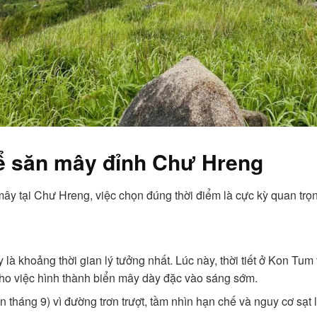
ể săn mây đỉnh Chư Hreng​
ây tại Chư Hreng, việc chọn đúng thời điểm là cực kỳ quan trọ
à khoảng thời gian lý tưởng nhất. Lúc này, thời tiết ở Kon Tum
 cho việc hình thành biển mây dày đặc vào sáng sớm.
háng 9) vì đường trơn trượt, tầm nhìn hạn chế và nguy cơ sạt l