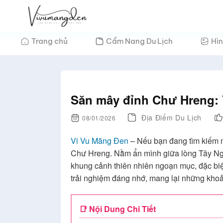
Bỏ
qua
nội
Trang chủ
Cẩm Nang Du Lịch
Hìn
dung
Săn mây đỉnh Chư Hreng:
Địa Điểm Du Lịch
08/01/2026
Vi Vu Măng Đen
– Nếu bạn đang tìm kiếm 
Chư Hreng. Nằm ẩn mình giữa lòng Tây Ngu
khung cảnh thiên nhiên ngoạn mục, đặc biệ
trải nghiệm đáng nhớ, mang lại những khoản
📑 Nội Dung Chi Tiết