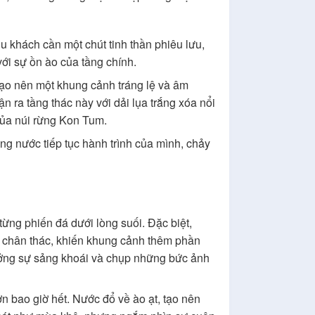
 khách cần một chút tinh thần phiêu lưu,
i sự ồn ào của tầng chính.
tạo nên một khung cảnh tráng lệ và âm
 ra tầng thác này với dải lụa trắng xóa nổi
của núi rừng Kon Tum.
g nước tiếp tục hành trình của mình, chảy
từng phiến đá dưới lòng suối. Đặc biệt,
i chân thác, khiến khung cảnh thêm phần
ưởng sự sảng khoái và chụp những bức ảnh
 bao giờ hết. Nước đổ về ào ạt, tạo nên