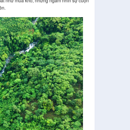
 mát như mùa khô, nhưng ngắm nhìn sự cuộn
ên.