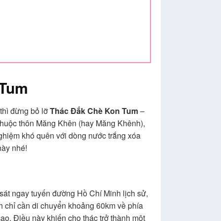
 Tum
thì đừng bỏ lỡ
Thác Đắk Chè Kon Tum
–
 thuộc thôn Măng Khên (hay Măng Khênh),
ghiệm khó quên với dòng nước trắng xóa
này nhé!
m sát ngay tuyến đường Hồ Chí Minh lịch sử,
ch chỉ cần di chuyển khoảng 60km về phía
ao. Điều này khiến cho thác trở thành một