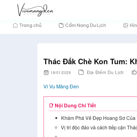
Bỏ
qua
nội
Trang chủ
Cẩm Nang Du Lịch
Hìn
dung
Thác Đắk Chè Kon Tum: Kh
Địa Điểm Du Lịch
18/01/2026
Vi Vu Măng Đen
📑 Nội Dung Chi Tiết
Khám Phá Vẻ Đẹp Hoang Sơ Của 
Vị trí độc đáo và cách tiếp cận T