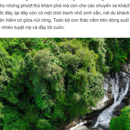
ho những phượt thủ khám phá mà còn cho các chuyến xe khách, 
ước đây, tại đây còn có một chòi tranh nhỏ xinh xắn, nơi du khá
yên hiếm có giữa núi rừng. Toàn bộ con thác nằm trên dòng su
 nhiên tuyệt mỹ và đầy lôi cuốn.