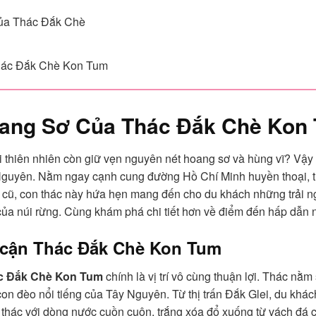
 của Thác Đắk Chè
 Thác Đắk Chè Kon Tum
oang Sơ Của
Thác Đắk Chè Kon
i thiên nhiên còn giữ vẹn nguyên nét hoang sơ và hùng vĩ? Vậy 
 Nguyên. Nằm ngay cạnh cung đường Hồ Chí Minh huyền thoại,
 cũ, con thác này hứa hẹn mang đến cho du khách những trải n
của núi rừng. Cùng khám phá chi tiết hơn về điểm đến hấp dẫn 
p cận
Thác Đắk Chè Kon Tum
c Đắk Chè Kon Tum
chính là vị trí vô cùng thuận lợi. Thác nằ
on đèo nổi tiếng của Tây Nguyên. Từ thị trấn Đắk Glei, du khá
thác với dòng nước cuồn cuộn, trắng xóa đổ xuống từ vách đá c