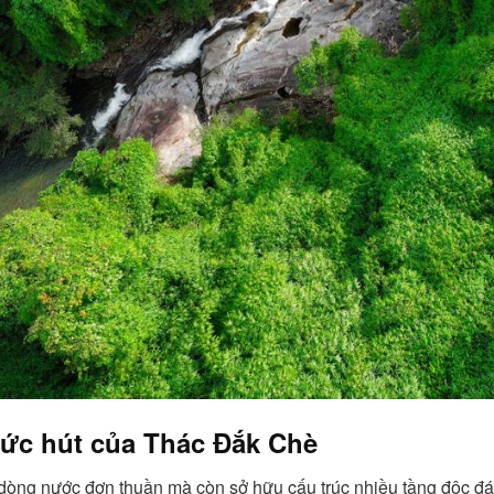
sức hút của Thác Đắk Chè
dòng nước đơn thuần mà còn sở hữu cấu trúc nhiều tầng độc đá