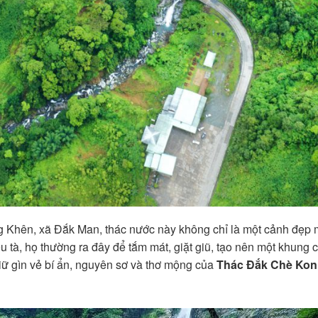
g Khên, xã Đắk Man, thác nước này không chỉ là một cảnh đẹp m
tà, họ thường ra đây để tắm mát, giặt giũ, tạo nên một khung cả
ữ gìn vẻ bí ẩn, nguyên sơ và thơ mộng của
Thác Đắk Chè Ko