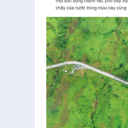
một sức sống mãnh liệt, phô bày t
chảy của nước trong mùa này cũng l