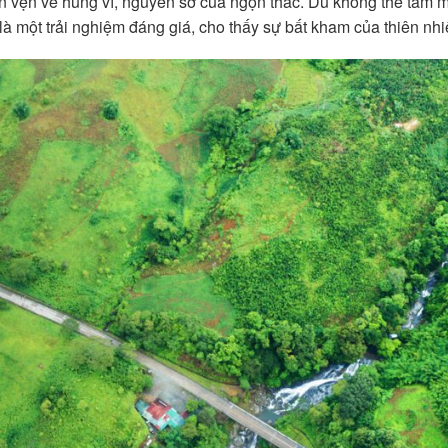
rọn vẹn vẻ hùng vĩ, nguyên sơ của ngọn thác. Dù không thể tắm
à một trải nghiệm đáng giá, cho thấy sự bất kham của thiên nhi