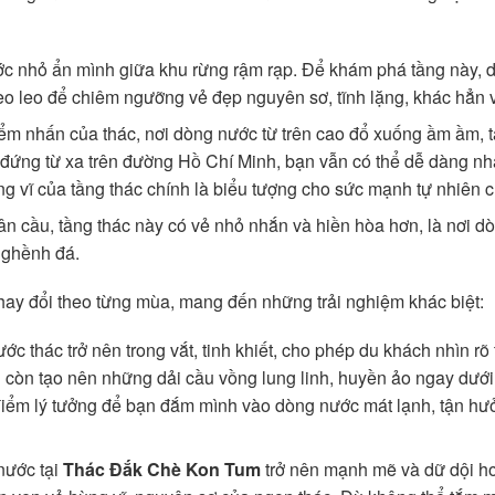
ớc nhỏ ẩn mình giữa khu rừng rậm rạp. Để khám phá tầng này, du
 leo để chiêm ngưỡng vẻ đẹp nguyên sơ, tĩnh lặng, khác hẳn vớ
iểm nhấn của thác, nơi dòng nước từ trên cao đổ xuống ầm ầm, 
đứng từ xa trên đường Hồ Chí Minh, bạn vẫn có thể dễ dàng nhận
g vĩ của tầng thác chính là biểu tượng cho sức mạnh tự nhiên 
 cầu, tầng thác này có vẻ nhỏ nhắn và hiền hòa hơn, là nơi dòn
 ghềnh đá.
hay đổi theo từng mùa, mang đến những trải nghiệm khác biệt:
 thác trở nên trong vắt, tinh khiết, cho phép du khách nhìn rõ 
g còn tạo nên những dải cầu vồng lung linh, huyền ảo ngay dướ
 điểm lý tưởng để bạn đắm mình vào dòng nước mát lạnh, tận h
nước tại
Thác Đắk Chè Kon Tum
trở nên mạnh mẽ và dữ dội hơn