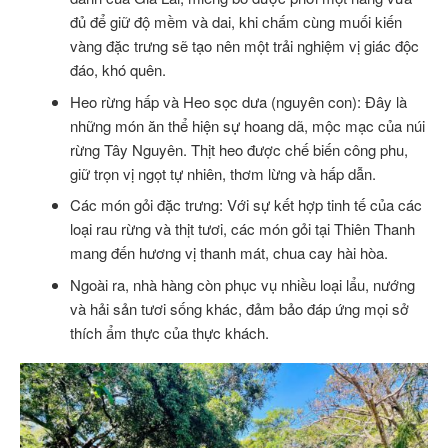
đủ để giữ độ mềm và dai, khi chấm cùng muối kiến
vàng đặc trưng sẽ tạo nên một trải nghiệm vị giác độc
đáo, khó quên.
Heo rừng hấp và Heo sọc dưa (nguyên con): Đây là
những món ăn thể hiện sự hoang dã, mộc mạc của núi
rừng Tây Nguyên. Thịt heo được chế biến công phu,
giữ trọn vị ngọt tự nhiên, thơm lừng và hấp dẫn.
Các món gỏi đặc trưng: Với sự kết hợp tinh tế của các
loại rau rừng và thịt tươi, các món gỏi tại Thiên Thanh
mang đến hương vị thanh mát, chua cay hài hòa.
Ngoài ra, nhà hàng còn phục vụ nhiều loại lẩu, nướng
và hải sản tươi sống khác, đảm bảo đáp ứng mọi sở
thích ẩm thực của thực khách.