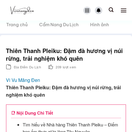
Bỏ
qua
nội
dung
Trang chủ
Cẩm Nang Du Lịch
Hình ảnh
Thiên Thanh Pleiku: Đậm đà hương vị núi
rừng, trải nghiệm khó quên
Địa Điểm Du Lịch
209 lượt xem
Vi Vu Măng Đen
Thiên Thanh Pleiku: Đậm đà hương vị núi rừng, trải
nghiệm khó quên
📑 Nội Dung Chi Tiết
Tìm hiểu về Nhà hàng Thiên Thanh Pleiku – Điểm
hẹn ẩm thực giữa lòng Tây Nguyên