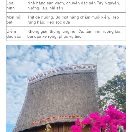
Loại
Nhà hàng sân vườn, chuyên đặc sản Tây Nguyên,
hình
nướng, lẩu, hải sản
Món nổi
Thịt dê nướng, Bò một nắng chấm muối kiến, Heo
bật
rừng hấp, Heo sọc dưa
Điểm
Không gian thung lũng núi lửa, tầm nhìn ruộng lúa,
đặc sắc
bãi đậu xe rộng, phục vụ tiệc