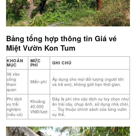
Bảng tổng hợp thông tin Giá vé
Miệt Vườn Kon Tum
KHOẢN
MỨC
GHI CHÚ
MỤC
PHÍ
Vé vào
cổng
Áp dụng cho mọi đối tượng (người lớn
Miễn phí
tham
và trẻ em), không giới hạn thời gian.
quan
Phí dịch
Đây là phí cho các dịch vụ tùy chọn như
Khoảng
vụ trải
ăn trái cây, chụp ảnh, sử dụng nhà chòi,
40.000
nghiệm
… Tùy thuộc chính sách của từng vườn
VNĐ/lượt
(nếu có)
cụ thể.