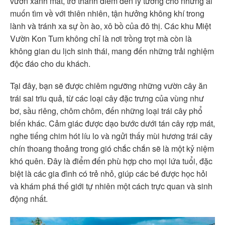
vườn xanh mát, trở thành điểm đến lý tưởng cho những ai
muốn tìm về với thiên nhiên, tận hưởng không khí trong
lành và tránh xa sự ồn ào, xô bồ của đô thị. Các khu Miệt
Vườn Kon Tum không chỉ là nơi trồng trọt mà còn là
không gian du lịch sinh thái, mang đến những trải nghiệm
độc đáo cho du khách.
Tại đây, bạn sẽ được chiêm ngưỡng những vườn cây ăn
trái sai trĩu quả, từ các loại cây đặc trưng của vùng như
bơ, sầu riêng, chôm chôm, đến những loại trái cây phổ
biến khác. Cảm giác được dạo bước dưới tán cây rợp mát,
nghe tiếng chim hót líu lo và ngửi thấy mùi hương trái cây
chín thoang thoảng trong gió chắc chắn sẽ là một kỷ niệm
khó quên. Đây là điểm đến phù hợp cho mọi lứa tuổi, đặc
biệt là các gia đình có trẻ nhỏ, giúp các bé được học hỏi
và khám phá thế giới tự nhiên một cách trực quan và sinh
động nhất.