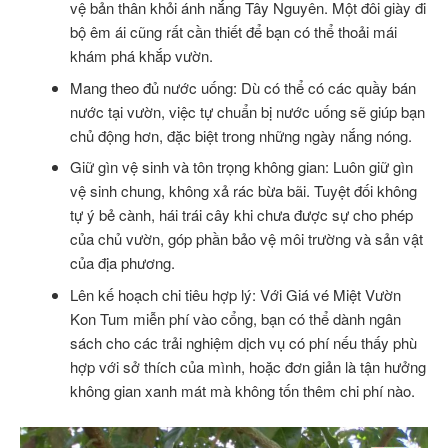
vệ bản thân khỏi ánh nắng Tây Nguyên. Một đôi giày đi
bộ êm ái cũng rất cần thiết để bạn có thể thoải mái
khám phá khắp vườn.
Mang theo đủ nước uống: Dù có thể có các quầy bán
nước tại vườn, việc tự chuẩn bị nước uống sẽ giúp bạn
chủ động hơn, đặc biệt trong những ngày nắng nóng.
Giữ gìn vệ sinh và tôn trọng không gian: Luôn giữ gìn
vệ sinh chung, không xả rác bừa bãi. Tuyệt đối không
tự ý bẻ cành, hái trái cây khi chưa được sự cho phép
của chủ vườn, góp phần bảo vệ môi trường và sản vật
của địa phương.
Lên kế hoạch chi tiêu hợp lý: Với Giá vé Miệt Vườn
Kon Tum miễn phí vào cổng, bạn có thể dành ngân
sách cho các trải nghiệm dịch vụ có phí nếu thấy phù
hợp với sở thích của mình, hoặc đơn giản là tận hưởng
không gian xanh mát mà không tốn thêm chi phí nào.