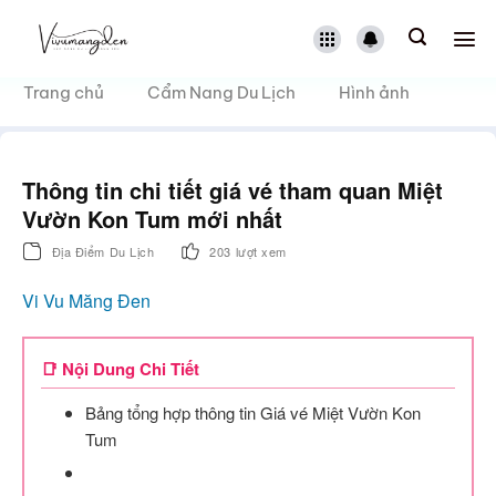
Bỏ
qua
nội
dung
Trang chủ
Cẩm Nang Du Lịch
Hình ảnh
Thông tin chi tiết giá vé tham quan Miệt
Vườn Kon Tum mới nhất
Địa Điểm Du Lịch
203 lượt xem
Vi Vu Măng Đen
📑 Nội Dung Chi Tiết
Bảng tổng hợp thông tin Giá vé Miệt Vườn Kon
Tum