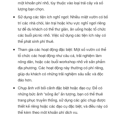
một khoản phí nhỏ, tùy thuộc vào loại trái cây và số
lượng bạn chọn.
Sử dụng các tiện ích nghỉ ngơi: Nhiều miệt vườn có bố
trí các nhà chòi, lán trại hoặc khu vực nghỉ ngơi riêng
tư để du khách có thể thư giãn, ăn uống hoặc tổ chức
các buổi picnic nhỏ. Việc sử dụng các tiện ích này có
thể phát sinh phí thuê.
Tham gia các hoạt động đặc biệt: Một số vườn có thể
tổ chức các hoạt động như câu cá, trải nghiệm làm
nông dân, hoặc các buổi workshop nhỏ về sản phẩm
địa phương. Các hoạt động này thường có phí riêng,
giúp du khách có những trải nghiệm sâu sắc và độc
đáo hơn.
Chụp ảnh với bối cảnh đặc biệt hoặc đạo cụ: Để có
những bức ảnh “sống ảo” ấn tượng, bạn có thể thuê
trang phục truyền thống, sử dụng các góc chụp được
thiết kế riêng hoặc các đạo cụ đặc biệt, và điều này có
thể kèm theo một khoản phí dịch vụ.