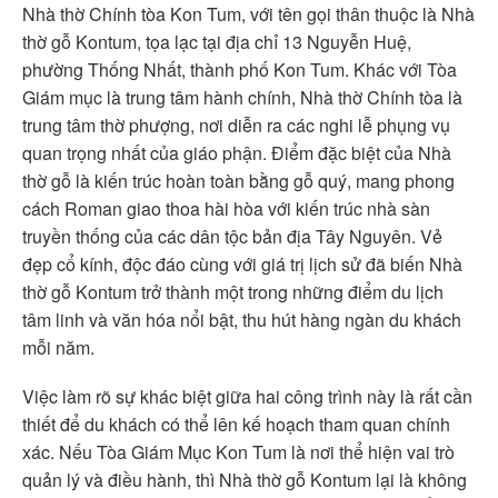
Nhà thờ Chính tòa Kon Tum, với tên gọi thân thuộc là Nhà
thờ gỗ Kontum, tọa lạc tại địa chỉ 13 Nguyễn Huệ,
phường Thống Nhất, thành phố Kon Tum. Khác với Tòa
Giám mục là trung tâm hành chính, Nhà thờ Chính tòa là
trung tâm thờ phượng, nơi diễn ra các nghi lễ phụng vụ
quan trọng nhất của giáo phận. Điểm đặc biệt của Nhà
thờ gỗ là kiến trúc hoàn toàn bằng gỗ quý, mang phong
cách Roman giao thoa hài hòa với kiến trúc nhà sàn
truyền thống của các dân tộc bản địa Tây Nguyên. Vẻ
đẹp cổ kính, độc đáo cùng với giá trị lịch sử đã biến Nhà
thờ gỗ Kontum trở thành một trong những điểm du lịch
tâm linh và văn hóa nổi bật, thu hút hàng ngàn du khách
mỗi năm.
Việc làm rõ sự khác biệt giữa hai công trình này là rất cần
thiết để du khách có thể lên kế hoạch tham quan chính
xác. Nếu Tòa Giám Mục Kon Tum là nơi thể hiện vai trò
quản lý và điều hành, thì Nhà thờ gỗ Kontum lại là không