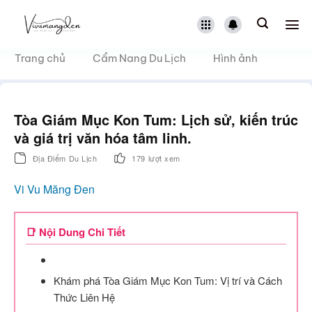
Bỏ
qua
nội
dung
Trang chủ
Cẩm Nang Du Lịch
Hình ảnh
Tòa Giám Mục Kon Tum: Lịch sử, kiến trúc
và giá trị văn hóa tâm linh.
Địa Điểm Du Lịch
179 lượt xem
Vi Vu Măng Đen
📑 Nội Dung Chi Tiết
Khám phá Tòa Giám Mục Kon Tum: Vị trí và Cách
Thức Liên Hệ