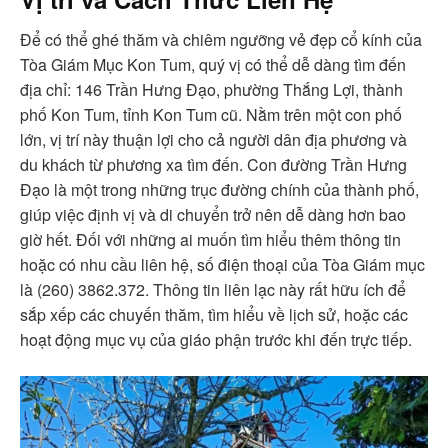
Để có thể ghé thăm và chiêm ngưỡng vẻ đẹp cổ kính của
Tòa Giám Mục Kon Tum, quý vị có thể dễ dàng tìm đến
địa chỉ: 146 Trần Hưng Đạo, phường Thắng Lợi, thành
phố Kon Tum, tỉnh Kon Tum cũ. Nằm trên một con phố
lớn, vị trí này thuận lợi cho cả người dân địa phương và
du khách từ phương xa tìm đến. Con đường Trần Hưng
Đạo là một trong những trục đường chính của thành phố,
giúp việc định vị và di chuyển trở nên dễ dàng hơn bao
giờ hết. Đối với những ai muốn tìm hiểu thêm thông tin
hoặc có nhu cầu liên hệ, số điện thoại của Tòa Giám mục
là (260) 3862.372. Thông tin liên lạc này rất hữu ích để
sắp xếp các chuyến thăm, tìm hiểu về lịch sử, hoặc các
hoạt động mục vụ của giáo phận trước khi đến trực tiếp.