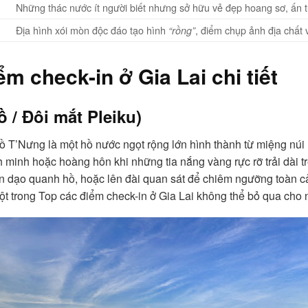
Những thác nước ít người biết nhưng sở hữu vẻ đẹp hoang sơ, ấn 
Địa hình xói mòn độc đáo tạo hình
, điểm chụp ảnh địa chất
“rồng”
 check-in ở Gia Lai chi tiết
 / Đôi mắt Pleiku)
 T’Nưng là một hồ nước ngọt rộng lớn hình thành từ miệng núi
 minh hoặc hoàng hôn khi những tia nắng vàng rực rỡ trải dài tr
ền dạo quanh hồ, hoặc lên đài quan sát để chiêm ngưỡng toàn c
t trong Top các điểm check-in ở Gia Lai không thể bỏ qua cho n