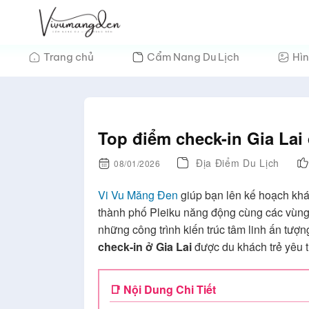
Bỏ
qua
nội
Trang chủ
Cẩm Nang Du Lịch
Hìn
dung
Top điểm check-in Gia Lai 
Địa Điểm Du Lịch
08/01/2026
Vi Vu Măng Đen
giúp bạn lên kế hoạch khá
thành phố Pleiku năng động cùng các vùng 
những công trình kiến trúc tâm linh ấn tượ
check-in ở Gia Lai
được du khách trẻ yêu t
📑 Nội Dung Chi Tiết