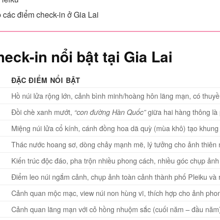
 các điểm check-in ở Gia Lai
ck-in nổi bật tại Gia Lai
ĐẶC ĐIỂM NỔI BẬT
Hồ núi lửa rộng lớn, cảnh bình minh/hoàng hôn lãng mạn, có thuyề
Đồi chè xanh mướt,
giữa hai hàng thông là
“con đường Hàn Quốc”
Miệng núi lửa cổ kính, cánh đồng hoa dã quỳ (mùa khô) tạo khung 
Thác nước hoang sơ, dòng chảy mạnh mẽ, lý tưởng cho ảnh thiên nh
Kiến trúc độc đáo, pha trộn nhiều phong cách, nhiều góc chụp ảnh 
Điểm leo núi ngắm cảnh, chụp ảnh toàn cảnh thành phố Pleiku và r
Cảnh quan mộc mạc, view núi non hùng vĩ, thích hợp cho ảnh phong
Cảnh quan lãng mạn với cỏ hồng nhuộm sắc (cuối năm – đầu năm),