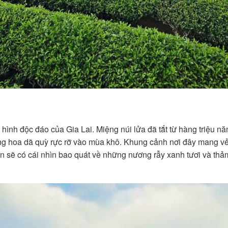
hình độc đáo của Gia Lai. Miệng núi lửa đã tắt từ hàng triệu nă
g hoa dã quỳ rực rỡ vào mùa khô. Khung cảnh nơi đây mang vẻ
n sẽ có cái nhìn bao quát về những nương rẫy xanh tươi và th