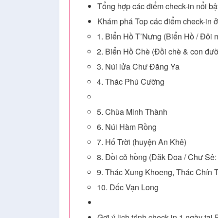
Tổng hợp các điểm check-in nổi bật
Khám phá Top các điểm check-in ở G
1. Biển Hồ T’Nưng (Biển Hồ / Đôi m
2. Biển Hồ Chè (Đồi chè & con đư
3. Núi lửa Chư Đăng Ya
4. Thác Phú Cường
5. Chùa Minh Thành
6. Núi Hàm Rồng
7. Hố Trời (huyện An Khê)
8. Đồi cỏ hồng (Đăk Đoa / Chư Sê: 
9. Thác Xung Khoeng, Thác Chín T
10. Dốc Vạn Long
Gợi ý lịch trình check-in 1 ngày tại 