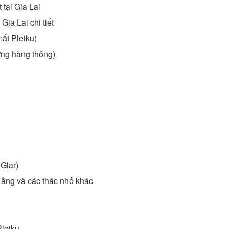
 tại Gia Lai
ia Lai chi tiết
ắt Pleiku)
ờng hàng thông)
Glar)
ầng và các thác nhỏ khác
Pleiku