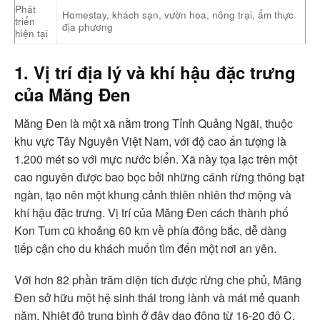
Phát
Homestay, khách sạn, vườn hoa, nông trại, ẩm thực
triển
địa phương
hiện tại
1. Vị trí địa lý và khí hậu đặc trưng
của Măng Đen
Măng Đen là một xã nằm trong Tỉnh Quảng Ngãi, thuộc
khu vực Tây Nguyên Việt Nam, với độ cao ấn tượng là
1.200 mét so với mực nước biển. Xã này tọa lạc trên một
cao nguyên được bao bọc bởi những cánh rừng thông bạt
ngàn, tạo nên một khung cảnh thiên nhiên thơ mộng và
khí hậu đặc trưng. Vị trí của Măng Đen cách thành phố
Kon Tum cũ khoảng 60 km về phía đông bắc, dễ dàng
tiếp cận cho du khách muốn tìm đến một nơi an yên.
Với hơn 82 phần trăm diện tích được rừng che phủ, Măng
Đen sở hữu một hệ sinh thái trong lành và mát mẻ quanh
năm. Nhiệt độ trung bình ở đây dao động từ 16-20 độ C,