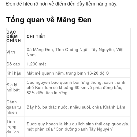
Đen để hiểu rõ hơn về điểm đến đầy tiềm năng này.
Tổng quan về Măng Đen
ĐẶC
ĐIỂM
CHI TIẾT
CHÍNH
Xã Măng Đen, Tỉnh Quảng Ngãi, Tây Nguyên, Việt
Vị trí
Nam
Độ cao
1.200 mét
Khí hậu
Mát mẻ quanh năm, trung bình 16-20 độ C
Cao nguyên bao quanh bởi rừng thông, cách thành
Địa lý
phố Kon Tum cũ khoảng 60 km về phía đông bắc,
nổi bật
82% diện tích là rừng
Cảnh
quan tự
Bảy hồ, ba thác nước, nhiều suối, chùa Khánh Lâm
nhiên
Tình
Được quy hoạch là khu du lịch sinh thái cấp quốc gia,
trạng
một phần của “Con đường xanh Tây Nguyên”
du lịch