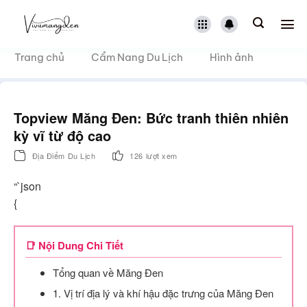
Bỏ
qua
nội
dung
Trang chủ
Cẩm Nang Du Lịch
Hình ảnh
Topview Măng Đen: Bức tranh thiên nhiên
kỳ vĩ từ độ cao
Địa Điểm Du Lịch
126 lượt xem
“`json
{
📑 Nội Dung Chi Tiết
Tổng quan về Măng Đen
1. Vị trí địa lý và khí hậu đặc trưng của Măng Đen