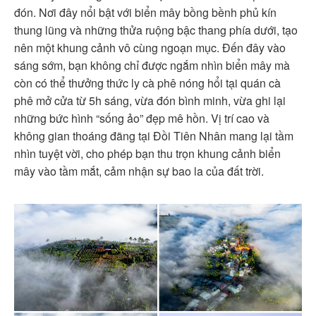
đón. Nơi đây nổi bật với biển mây bồng bềnh phủ kín
thung lũng và những thửa ruộng bậc thang phía dưới, tạo
nên một khung cảnh vô cùng ngoạn mục. Đến đây vào
sáng sớm, bạn không chỉ được ngắm nhìn biển mây mà
còn có thể thưởng thức ly cà phê nóng hổi tại quán cà
phê mở cửa từ 5h sáng, vừa đón bình minh, vừa ghi lại
những bức hình “sống ảo” đẹp mê hồn. Vị trí cao và
không gian thoáng đãng tại Đồi Tiên Nhân mang lại tầm
nhìn tuyệt vời, cho phép bạn thu trọn khung cảnh biển
mây vào tầm mắt, cảm nhận sự bao la của đất trời.