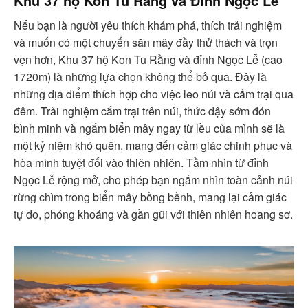
Khu 37 hộ Kon Tu Rằng và Đỉnh Ngọc Lễ
Nếu bạn là người yêu thích khám phá, thích trải nghiệm
và muốn có một chuyến săn mây đầy thử thách và trọn
vẹn hơn, Khu 37 hộ Kon Tu Rằng và đỉnh Ngọc Lễ (cao
1720m) là những lựa chọn không thể bỏ qua. Đây là
những địa điểm thích hợp cho việc leo núi và cắm trại qua
đêm. Trải nghiệm cắm trại trên núi, thức dậy sớm đón
bình minh và ngắm biển mây ngay từ lều của mình sẽ là
một kỷ niệm khó quên, mang đến cảm giác chinh phục và
hòa mình tuyệt đối vào thiên nhiên. Tầm nhìn từ đỉnh
Ngọc Lễ rộng mở, cho phép bạn ngắm nhìn toàn cảnh núi
rừng chìm trong biển mây bồng bềnh, mang lại cảm giác
tự do, phóng khoáng và gần gũi với thiên nhiên hoang sơ.