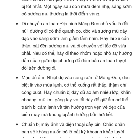
bị tốt nhất. Một ngày sau cơn mưa đêm nhẹ, sáng sớm
có sương mù thường là thời điểm vàng.
Di chuyển an toàn: Địa hình Măng Đen chủ yếu là đồi
núi, đường đi có thể quanh co, dốc và sương mù dày
đặc vào sáng sớm làm giảm tầm nhìn. Hãy lái xe cẩn
thận, bật đèn sương mù và di chuyển với tốc độ vừa
phải. Nếu có thể, hãy đi theo nhóm hoặc nhờ sự hướng
dẫn của người địa phương để đảm bảo an toàn tuyệt
đối trên đường đi.
Mặc đủ ấm: Nhiệt độ vào sáng sớm ở Măng Đen, đặc
biệt là vào mùa lạnh, có thể xuống rất thấp, thậm chí
cóng buốt. Hãy chuẩn bị đầy đủ áo ấm nhiều lớp, khăn
choàng, mũ len, găng tay và tất dày để giữ ấm cơ thể,
tránh bị cảm lạnh và tận hưởng trọn vẹn vẻ đẹp của
biển mây mà không bị ảnh hưởng bởi thời tiết.
Chuẩn bị máy ảnh và điện thoại đầy pin: Chắc chắn
bạn sẽ không muốn bỏ lỡ bất kỳ khoảnh khắc tuyệt