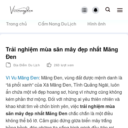
Bỏ
qua
nội
dung
Trang chủ
Cẩm Nang Du Lịch
Hình ảnh
Trải nghiệm mùa săn mây đẹp nhất Măng
Đen
Địa Điểm Du Lịch
263 lượt xem
Vi Vu Măng Đen
: Măng Đen, vùng đất được mệnh danh là
“lá phổi xanh” của Xã Măng Đen, Tỉnh Quảng Ngãi, luôn
ẩn chứa một vẻ đẹp hoang sơ, hùng vĩ nhưng cũng không
kém phần thơ mộng. Đối với những ai yêu thiên nhiên và
khao khát tìm về chốn bình yên, việc
trải nghiệm mùa
săn mây đẹp nhất Măng Đen
chắc chắn là một điều
không thể bỏ lỡ. Cảm giác đứng giữa biển mây trắng
bồng bềnh, đón những tia nắng bình minh đầu tiên rọi