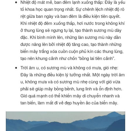
Nhiệt độ mát mẻ, ban đêm lạnh xuống thấp: Đây là yếu
tố khoa học quan trọng nhất. Sự chênh lệch nhiệt độ rõ
rệt giữa ban ngày và ban đêm là điều kiện tiên quyết.
Khi nhiệt độ đêm xuống thấp, hơi nước trong không khí
ở thung lũng sẽ ngưng tụ lại, tạo thành sương mù dày
đặc. Khi bình minh lên, những làn sương mù này dần
được nâng lên bởi nhiệt độ tăng cao, tạo thành những
biển mây trắng xóa cuồn cuộn phủ kín các thung lũng,
tạo nên khung cảnh như chốn “bồng lai tiên cảnh”.
Trời âm u, có sương mù và không có mưa, gió nhẹ:
Đây là những điều kiện lý tưởng nhất. Một ngày trời âm
u, không mưa và có sương mù nhẹ cùng với gió vừa
phải sẽ giúp mây bồng bềnh, lung linh và ổn định hơn.
Gió quá mạnh có thể khiến mây di chuyển nhanh và
tan biến, làm mất đi vẻ đẹp huyền ảo của biển mây.