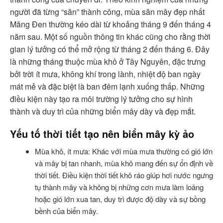
người đã từng “săn” thành công, mùa săn mây đẹp nhất
Măng Đen thường kéo dài từ khoảng tháng 9 đến tháng 4
năm sau. Một số nguồn thông tin khác cũng cho rằng thời
gian lý tưởng có thể mở rộng từ tháng 2 đến tháng 6. Đây
là những tháng thuộc mùa khô ở Tây Nguyên, đặc trưng
bởi trời ít mưa, không khí trong lành, nhiệt độ ban ngày
mát mẻ và đặc biệt là ban đêm lạnh xuống thấp. Những
điều kiện này tạo ra môi trường lý tưởng cho sự hình
thành và duy trì của những biển mây dày và đẹp mắt.
Yếu tố thời tiết tạo nên biển mây kỳ ảo
Mùa khô, ít mưa: Khác với mùa mưa thường có gió lớn
và mây bị tan nhanh, mùa khô mang đến sự ổn định về
thời tiết. Điều kiện thời tiết khô ráo giúp hơi nước ngưng
tụ thành mây và không bị những cơn mưa làm loãng
hoặc gió lớn xua tan, duy trì được độ dày và sự bồng
bềnh của biển mây.