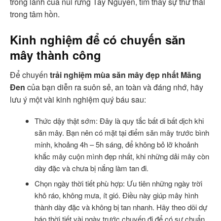
trong lành của núi rừng Tây Nguyên, tìm thấy sự thư thái
trong tâm hồn.
Kinh nghiệm để có chuyến săn
mây thành công
Để chuyến
trải nghiệm mùa săn mây đẹp nhất Măng
Đen
của bạn diễn ra suôn sẻ, an toàn và đáng nhớ, hãy
lưu ý một vài kinh nghiệm quý báu sau:
Thức dậy thật sớm: Đây là quy tắc bất di bất dịch khi
săn mây. Bạn nên có mặt tại điểm săn mây trước bình
minh, khoảng 4h – 5h sáng, để không bỏ lỡ khoảnh
khắc mây cuộn mình đẹp nhất, khi những dải mây còn
dày đặc và chưa bị nắng làm tan đi.
Chọn ngày thời tiết phù hợp: Ưu tiên những ngày trời
khô ráo, không mưa, ít gió. Điều này giúp mây hình
thành dày đặc và không bị tan nhanh. Hãy theo dõi dự
báo thời tiết vài ngày trước chuyến đi để có sự chuẩn